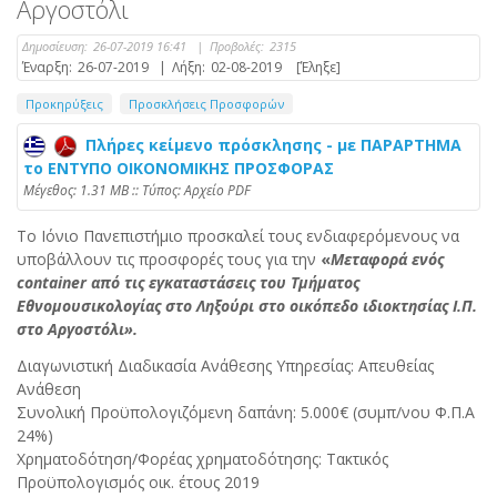
Αργοστόλι
Δημοσίευση:
26-07-2019 16:41
|
Προβολές:
2315
Έναρξη:
26-07-2019
|
Λήξη:
02-08-2019
[Έληξε]
Προκηρύξεις
Προσκλήσεις Προσφορών
Πλήρες κείμενο πρόσκλησης - με ΠΑΡΑΡΤΗΜΑ
το ΕΝΤΥΠΟ ΟΙΚΟΝΟΜΙΚΗΣ ΠΡΟΣΦΟΡΑΣ
Mέγεθος: 1.31 MB :: Τύπος: Αρχείο PDF
Το Ιόνιο Πανεπιστήμιο προσκαλεί τους ενδιαφερόμενους να
υποβάλλουν τις προσφορές τους για την
«
Μεταφορά ενός
container από τις εγκαταστάσεις του Τμήματος
Εθνομουσικολογίας στο Ληξούρι στο οικόπεδο ιδιοκτησίας Ι.Π.
στο Αργοστόλι».
Διαγωνιστική Διαδικασία Ανάθεσης Υπηρεσίας: Απευθείας
Ανάθεση
Συνολική Προϋπολογιζόμενη δαπάνη: 5.000€ (συμπ/νου Φ.Π.Α
24%)
Χρηματοδότηση/Φορέας χρηματοδότησης: Τακτικός
Προϋπολογισμός οικ. έτους 2019