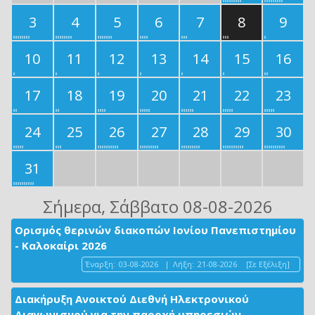
3
4
5
6
7
8
9
10
11
12
13
14
15
16
17
18
19
20
21
22
23
24
25
26
27
28
29
30
31
Σήμερα
, Σάββατο 08-08-2026
Ορισμός θερινών διακοπών Ιονίου Πανεπιστημίου
- Καλοκαίρι 2026
Έναρξη:
03-08-2026
|
Λήξη:
21-08-2026
[Σε Εξέλιξη]
Διακήρυξη Ανοικτού Διεθνή Ηλεκτρονικού
Διαγωνισμού για την παροχή υπηρεσιών