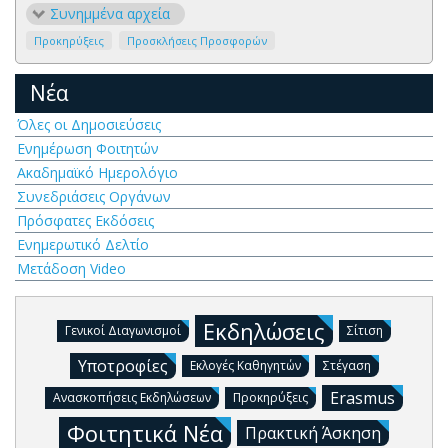
Συνημμένα αρχεία
Προκηρύξεις
Προσκλήσεις Προσφορών
Νέα
Όλες οι Δημοσιεύσεις
Ενημέρωση Φοιτητών
Ακαδημαϊκό Ημερολόγιο
Συνεδριάσεις Οργάνων
Πρόσφατες Εκδόσεις
Ενημερωτικό Δελτίο
Μετάδοση Video
Εκδηλώσεις
Γενικοί Διαγωνισμοί
Σίτιση
Υποτροφίες
Εκλογές Καθηγητών
Στέγαση
Erasmus
Ανασκοπήσεις Εκδηλώσεων
Προκηρύξεις
Φοιτητικά Νέα
Πρακτική Άσκηση