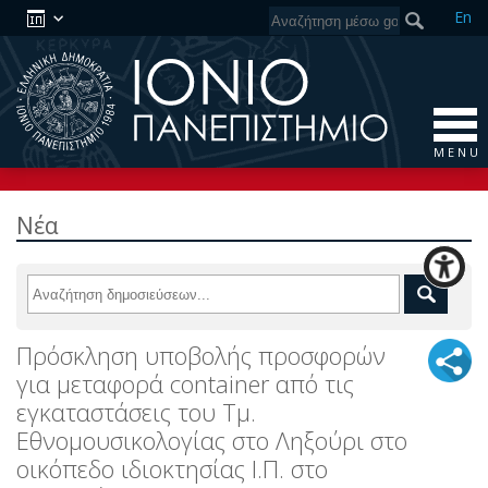
En
M E N U
Νέα
Πρόσκληση υποβολής προσφορών
για μεταφορά container από τις
εγκαταστάσεις του Τμ.
Εθνομουσικολογίας στο Ληξούρι στο
οικόπεδο ιδιοκτησίας Ι.Π. στο