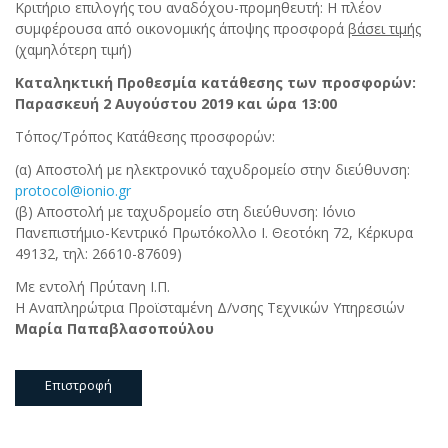
Κριτήριο επιλογής του αναδόχου-προμηθευτή: Η πλέον
συμφέρουσα από οικονομικής άποψης προσφορά
βάσει τιμής
(χαμηλότερη τιμή)
Καταληκτική Προθεσμία κατάθεσης των προσφορών:
Παρασκευή 2 Αυγούστου 2019 και ώρα 13:00
Τόπος/Τρόπος Κατάθεσης προσφορών:
(α) Αποστολή με ηλεκτρονικό ταχυδρομείο στην διεύθυνση:
protocol@ionio.gr
(β) Αποστολή με ταχυδρομείο στη διεύθυνση: Ιόνιο
Πανεπιστήμιο-Κεντρικό Πρωτόκολλο Ι. Θεοτόκη 72, Κέρκυρα
49132, τηλ: 26610-87609)
Με εντολή Πρύτανη Ι.Π.
Η Αναπληρώτρια Προϊσταμένη Δ/νσης Τεχνικών Υπηρεσιών
Μαρία Παπαβλασοπούλου
Επιστροφή