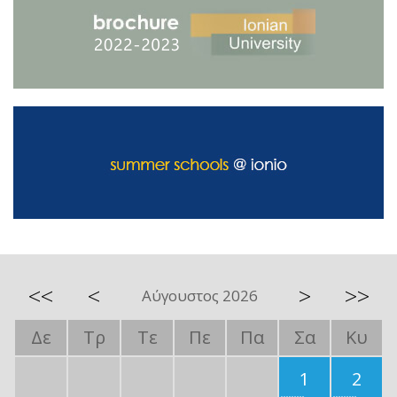
<<
<
>
>>
Αύγουστος 2026
Δε
Τρ
Τε
Πε
Πα
Σα
Κυ
1
2