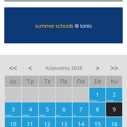
<<
<
>
>>
Αύγουστος 2026
Δε
Τρ
Τε
Πε
Πα
Σα
Κυ
1
2
3
4
5
6
7
8
9
10
11
12
13
14
15
16