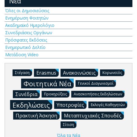
Νέα
Όλες οι Δημοσιεύσεις
Ενημέρωση Φοιτητών
Ακαδημαϊκό Ημερολόγιο
Συνεδριάσεις Οργάνων
Πρόσφατες Εκδόσεις
Ενημερωτικό Δελτίο
Μετάδοση Video
Erasmus
Ανακοινώσεις
Στέγαση
Κορωνοϊός
Φοιτητικά Νέα
Γενικοί Διαγωνισμοί
Συνέδρια
Προκηρύξεις
Ανασκοπήσεις Εκδηλώσεων
Εκδηλώσεις
Υποτροφίες
Εκλογές Καθηγητών
Πρακτική Άσκηση
Μεταπτυχιακές Σπουδές
Σίτιση
Όλα τα Νέα