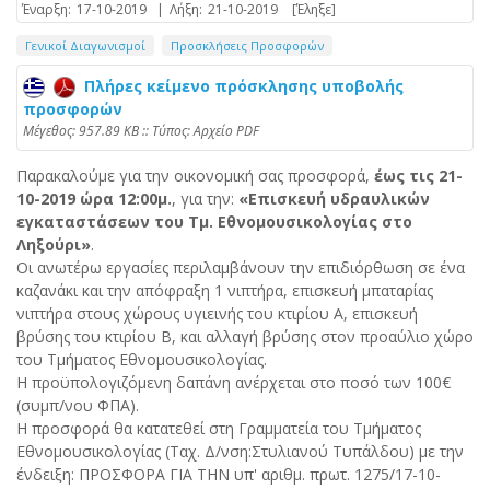
Έναρξη:
17-10-2019
|
Λήξη:
21-10-2019
[Έληξε]
Γενικοί Διαγωνισμοί
Προσκλήσεις Προσφορών
Πλήρες κείμενο πρόσκλησης υποβολής
προσφορών
Mέγεθος: 957.89 KB :: Τύπος: Αρχείο PDF
Παρακαλούμε για την οικονομική σας προσφορά,
έως τις 21-
10-2019 ώρα 12:00μ.
, για την:
«Επισκευή υδραυλικών
εγκαταστάσεων του Τμ. Εθνομουσικολογίας στο
Ληξούρι»
.
Οι ανωτέρω εργασίες περιλαμβάνουν την επιδιόρθωση σε ένα
καζανάκι και την απόφραξη 1 νιπτήρα, επισκευή μπαταρίας
νιπτήρα στους χώρους υγιεινής του κτιρίου A, επισκευή
βρύσης του κτιρίου Β, και αλλαγή βρύσης στον προαύλιο χώρο
του Τμήματος Εθνομουσικολογίας.
Η προϋπολογιζόμενη δαπάνη ανέρχεται στο ποσό των 100€
(συμπ/νου ΦΠΑ).
Η προσφορά θα κατατεθεί στη Γραμματεία του Τμήματος
Εθνομουσικολογίας (Ταχ. Δ/νση:Στυλιανού Τυπάλδου) με την
ένδειξη: ΠΡΟΣΦΟΡΑ ΓΙΑ ΤΗΝ υπ' αριθμ. πρωτ. 1275/17-10-