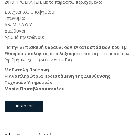
2019 ΠΡΟΣΚΛΗΣΗ, με το παρακάτω περιεχόμενο:
Στοιχεία του υποψηφίου:
Επωνυμία:
Α.Φ.Μ. / Δ.Ο.Υ.:
Διεύθυνση:
Αριθμό τηλεφώνου:
Για την
«Επισκευή υδραυλικών εγκαταστάσεων του Τμ.
Εθνομουσικολογίας στο Ληξούρι»
προσφέρω το ποσό των
(αριθμητικώς).........(συμπ/νου ΦΠΑ).
Με Εντολή Πρύτανη
Η Αναπληρώτρια Προϊστάμενη της Διεύθυνσης
Τεχνικών Υπηρεσιών
Μαρία Παπαβλασοπούλου
Επιστροφή