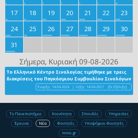
17
18
19
20
21
22
23
24
25
26
27
28
29
30
31
Σήμερα
, Κυριακή 09-08-2026
Το Ελληνικό Κέντρο Σινολογίας τιμήθηκε με τρεις
διακρίσεις του Παγκόσμιου Συμβουλίου Σινολόγων
Έναρξη:
14-04-2026
|
Λήξη:
14-04-2027
[Σε Εξέλιξη]
Το Πανεπιστήμιο
Κοινότητα
Σπουδές
Υπηρεσίες
Έρευνα
Νέα
Φοιτητές
Υποψήφιοι Φοιτητές
Ionio.gr