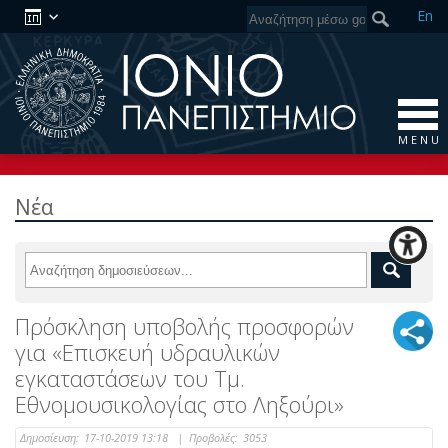
En
M E N U
Νέα
Πρόσκληση υποβολής προσφορών
για «Επισκευή υδραυλικών
εγκαταστάσεων του Τμ.
Εθνομουσικολογίας στο Ληξούρι»
Δημοσίευση:
17-10-2019 13:18
|
Προβολές:
3053