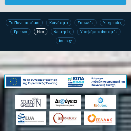
Το Πανεπιστήμιο
Κοινότητα
Σπουδές
Υπηρεσίες
Έρευνα
Νέα
Φοιτητές
Υποψήφιοι Φοιτητές
Ionio.gr