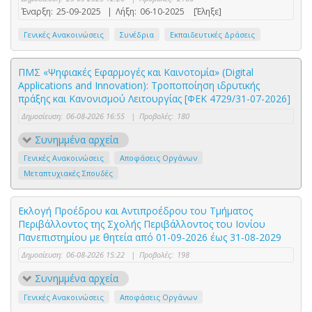
Έναρξη:
25-09-2025
|
Λήξη:
06-10-2025
[Έληξε]
Γενικές Ανακοινώσεις
Συνέδρια
Εκπαιδευτικές Δράσεις
ΠΜΣ «Ψηφιακές Εφαρμογές και Καινοτομία» (Digital
Applications and Innovation): Τροποποίηση ιδρυτικής
πράξης και Κανονισμού Λειτουργίας [ΦΕΚ 4729/31-07-2026]
Δημοσίευση:
06-08-2026 16:55
|
Προβολές:
180
Συνημμένα αρχεία
Γενικές Ανακοινώσεις
Αποφάσεις Οργάνων
Μεταπτυχιακές Σπουδές
Εκλογή Προέδρου και Αντιπροέδρου του Τμήματος
Περιβάλλοντος της Σχολής Περιβάλλοντος του Ιονίου
Πανεπιστημίου με θητεία από 01-09-2026 έως 31-08-2029
Δημοσίευση:
06-08-2026 15:22
|
Προβολές:
198
Συνημμένα αρχεία
Γενικές Ανακοινώσεις
Αποφάσεις Οργάνων