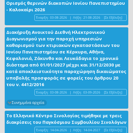
Ορισμός θερινών διακοπών Ιονίου Πανεπιστημίου
- Καλοκαίρι 2026
Έναρξη:
03-08-2026
|
Λήξη:
21-08-2026
[Σε Εξέλιξη]
Διακήρυξη Ανοικτού Διεθνή Ηλεκτρονικού
Διαγωνισμού για την παροχή υπηρεσιών
καθαρισμού των κτιριακών εγκαταστάσεων του
Ιονίου Πανεπιστημίου σε Κέρκυρα, Αθήνα,
Κεφαλονιά, Ζάκυνθο και Λευκάδαγια το χρονικό
διάστημα από 01/01/2027 μέχρι και 31/12/2030 με
κατά αποκλειστικότητα παραχώρηση δικαιώματος
υποβολής προσφοράς σε φορείς του άρθρου 20
του ν. 4412/2016
Έναρξη:
03-08-2026
|
Λήξη:
03-09-2026
[Σε Εξέλιξη]
Συνημμένα αρχεία
Το Ελληνικό Κέντρο Σινολογίας τιμήθηκε με τρεις
διακρίσεις του Παγκόσμιου Συμβουλίου Σινολόγων
Έναρξη:
14-04-2026
|
Λήξη:
14-04-2027
[Σε Εξέλιξη]