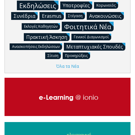
Εκδηλώσεις
Υποτροφίες
Κορωνοϊός
Συνέδρια
Erasmus
Ανακοινώσεις
Στέγαση
Φοιτητικά Νέα
Εκλογές Καθηγητών
Πρακτική Άσκηση
Γενικοί Διαγωνισμοί
Μεταπτυχιακές Σπουδές
Ανασκοπήσεις Εκδηλώσεων
Σίτιση
Προκηρύξεις
Όλα τα Νέα