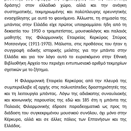
δράσης) στον ελλαδικό χώρο, αλλά και την ανάγκη
συστηματικής, τεκμηριωμένης και πολύπλευρης ερευνητικής
ενασχόλησης με αυτό το φαινόμενο. Άλλωστε, τη σημασία της
μπάντας στην Ελλάδα είχε πρώτος υπογραμμίσει ήδη από τη
δεκαετία του 1950 ο τρομπετίστας, μουσικολόγος και παλαιός
μαθητής της Φιλαρμονικής Εταιρείας Κερκύρας Σπύρος
Μοτσενίγος (1911-1970). Μάλιστα, στις προθέσεις του ήταν η
συγγραφή ειδικής ιστορικής μελέτης για την μπάντα στην
Ελλάδα και για τον λόγο αυτό το ευρισκόμενο στην Εθνική
Βιβλιοθήκη Αρχείο του περιέχει εντυπωσιακό αριθμό τεκμηρίων
σχετικών με το ζήτημα.
Η Φιλαρμονική Εταιρεία Κερκύρας από την πλευρά της
συμπεριέλαβε εξ αρχής στις πολυεπίπεδες δραστηριότητές της
και τη λειτουργία μπάντας. Λόγω της αδιάκοπης συναυλιακής
και κοινωνικής παρουσίας της εδώ και 185 έτη η μπάντα της
Παλαιάς Φιλαρμονικής έδρασε παραδειγματικά ως προς τη
διάδοση του συγκεκριμένου μουσικού συνόλου, όχι μόνο στην
Κέρκυρα, αλλά και σε άλλες πόλεις των Επτανήσων και της
Ελλάδος.