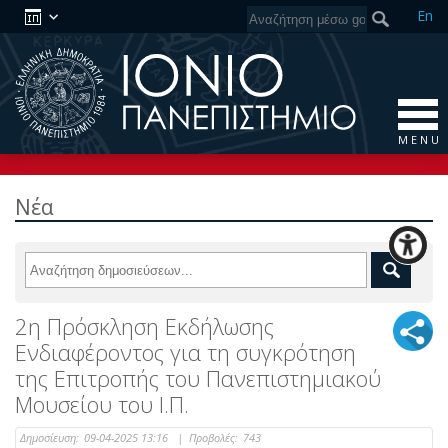
En
M E N U
Νέα
2η Πρόσκληση Εκδήλωσης
Ενδιαφέροντος για τη συγκρότηση
της Επιτροπής του Πανεπιστημιακού
Μουσείου του Ι.Π.
Δημοσίευση:
09-04-2025 13:16
|
Προβολές:
743