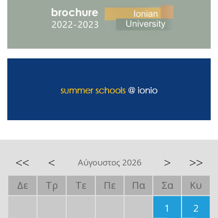
<<
<
>
>>
Αύγουστος 2026
Δε
Τρ
Τε
Πε
Πα
Σα
Κυ
1
2