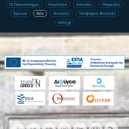
Το Πανεπιστήμιο
Κοινότητα
Σπουδές
Υπηρεσίες
Έρευνα
Νέα
Φοιτητές
Υποψήφιοι Φοιτητές
Ionio.gr