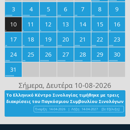
3
4
5
6
7
8
9
10
11
12
13
14
15
16
17
18
19
20
21
22
23
24
25
26
27
28
29
30
31
Σήμερα
, Δευτέρα 10-08-2026
Το Ελληνικό Κέντρο Σινολογίας τιμήθηκε με τρεις
διακρίσεις του Παγκόσμιου Συμβουλίου Σινολόγων
Έναρξη:
14-04-2026
|
Λήξη:
14-04-2027
[Σε Εξέλιξη]