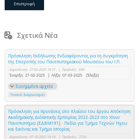
Επιστροφή
Σχετικά Νέα
Πρόσκληση Εκδήλωσης Ενδιαφέροντος για τη συγκρότηση
της Επιτροπής του Πανεπιστημιακού Μουσείου του Ι.Π.
Δημοσίευση:
27-02-2025 14:31
|
Προβολές:
840
Έναρξη:
27-02-2025
|
Λήξη:
07-03-2025
[Έληξε]
Συνημμένα αρχεία
Γενικοί Διαγωνισμοί
Πρόσκληση για προτάσεις στο πλαίσιο του έργου Απόκτηση
Ακαδηµαϊκής Διδακτικής Εµπειρίας 2022-2023 στο Ιόνιο
Πανεπιστήμιο [ΕΔΒΜ191] - Πεδία για Τμήμα Τεχνών Ήχου
και Εικόνας και Τμήμα Ιστορίας
Δημοσίευση:
07-10-2022 14:16
|
Προβολές:
3754