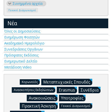
Συνημμένα αρχεία
Γενικοί Διαγωνισμοί
Νέα
Όλες οι Δημοσιεύσεις
Ενημέρωση Φοιτητών
Ακαδημαϊκό Ημερολόγιο
Συνεδριάσεις Οργάνων
Πρόσφατες Εκδόσεις
Ενημερωτικό Δελτίο
Μετάδοση Video
Μεταπτυχιακές Σπουδές
Κορωνοϊός
Erasmus
Συνέδρια
Ανασκοπήσεις Εκδηλώσεων
Ανακοινώσεις
Υποτροφίες
Πρακτική Άσκηση
Γενικοί Διαγωνισμοί