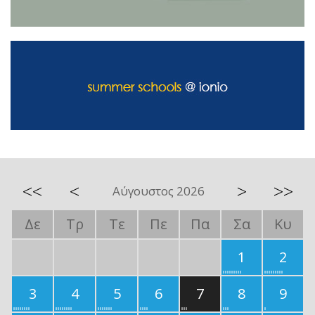
<<
<
>
>>
Αύγουστος 2026
Δε
Τρ
Τε
Πε
Πα
Σα
Κυ
1
2
3
4
5
6
7
8
9