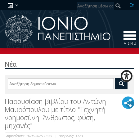
En
M E N U
Νέα
Παρουσίαση βιβλίου του Αντώνη
Μαυρόπουλου με τίτλο "Τεχνητή
νοημοσύνη. Άνθρωπος, φύση,
μηχανές"
Δημοσίευση:
16-05-2025 13:35
|
Προβολές:
1723