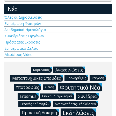
Νέα
Όλες οι Δημοσιεύσεις
Ενημέρωση Φοιτητών
Ακαδημαϊκό Ημερολόγιο
Συνεδριάσεις Οργάνων
Πρόσφατες Εκδόσεις
Ενημερωτικό Δελτίο
Μετάδοση Video
Ανακοινώσεις
Κορωνοϊός
Μεταπτυχιακές Σπουδές
Προκηρύξεις
Στέγαση
Φοιτητικά Νέα
Υποτροφίες
Σίτιση
Erasmus
Συνέδρια
Γενικοί Διαγωνισμοί
Εκλογές Καθηγητών
Ανασκοπήσεις Εκδηλώσεων
Εκδηλώσεις
Πρακτική Άσκηση