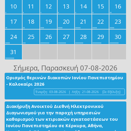
10
11
12
13
14
15
16
17
18
19
20
21
22
23
24
25
26
27
28
29
30
31
Σήμερα
, Παρασκευή 07-08-2026
Ορισμός θερινών διακοπών Ιονίου Πανεπιστημίου
- Καλοκαίρι 2026
Έναρξη:
03-08-2026
|
Λήξη:
21-08-2026
[Σε Εξέλιξη]
Διακήρυξη Ανοικτού Διεθνή Ηλεκτρονικού
Διαγωνισμού για την παροχή υπηρεσιών
καθαρισμού των κτιριακών εγκαταστάσεων του
Ιονίου Πανεπιστημίου σε Κέρκυρα, Αθήνα,