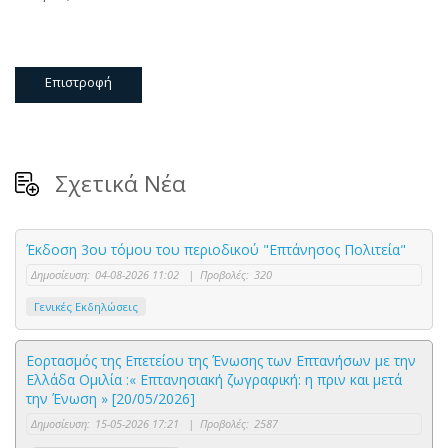
Επιστροφή
Σχετικά Νέα
Έκδοση 3ου τόμου του περιοδικού "Επτάνησος Πολιτεία"
Δημοσίευση:
04-08-2026 11:02
|
Προβολές:
320
Γενικές Εκδηλώσεις
Εορτασμός της Επετείου της Ένωσης των Επτανήσων με την
Ελλάδα Ομιλία :« Επτανησιακή ζωγραφική: η πριν και μετά
την Ένωση » [20/05/2026]
Δημοσίευση:
15-05-2026 17:21
|
Προβολές:
2587