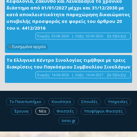
Κεφαλονιά, Ζάκυνθο και Λευκάδαγια το χρονικό
διάστημα από 01/01/2027 μέχρι και 31/12/2030 με
κατά αποκλειστικότητα παραχώρηση δικαιώματος
υποβολής προσφοράς σε φορείς του άρθρου 20
του ν. 4412/2016
Έναρξη:
03-08-2026
|
Λήξη:
03-09-2026
[Σε Εξέλιξη]
Συνημμένα αρχεία
Το Ελληνικό Κέντρο Σινολογίας τιμήθηκε με τρεις
διακρίσεις του Παγκόσμιου Συμβουλίου Σινολόγων
Έναρξη:
14-04-2026
|
Λήξη:
14-04-2027
[Σε Εξέλιξη]
Το Πανεπιστήμιο
Κοινότητα
Σπουδές
Υπηρεσίες
Έρευνα
Νέα
Φοιτητές
Υποψήφιοι Φοιτητές
Ionio.gr