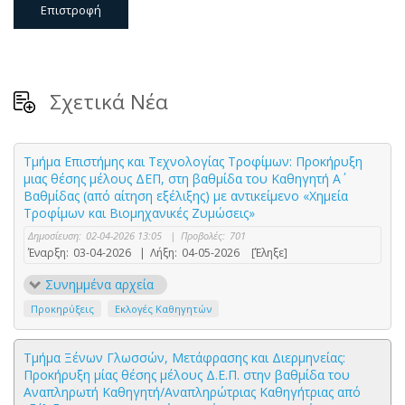
Επιστροφή
Σχετικά Νέα
Τμήμα Επιστήμης και Τεχνολογίας Τροφίμων: Προκήρυξη
μιας θέσης μέλους ΔΕΠ, στη βαθμίδα του Καθηγητή Α΄
Βαθμίδας (από αίτηση εξέλιξης) με αντικείμενο «Χημεία
Τροφίμων και Βιομηχανικές Ζυμώσεις»
Δημοσίευση:
02-04-2026 13:05
|
Προβολές:
701
Έναρξη:
03-04-2026
|
Λήξη:
04-05-2026
[Έληξε]
Συνημμένα αρχεία
Προκηρύξεις
Εκλογές Καθηγητών
Τμήμα Ξένων Γλωσσών, Μετάφρασης και Διερμηνείας:
Προκήρυξη μίας θέσης μέλους Δ.Ε.Π. στην βαθμίδα του
Αναπληρωτή Καθηγητή/Αναπληρώτριας Καθηγήτριας από