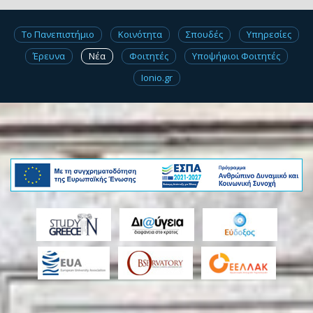
Το Πανεπιστήμιο
Κοινότητα
Σπουδές
Υπηρεσίες
Έρευνα
Νέα
Φοιτητές
Υποψήφιοι Φοιτητές
Ionio.gr