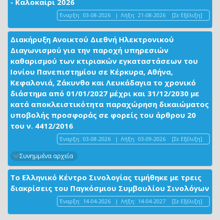
- Καλοκαίρι 2026
Έναρξη:
03-08-2026
|
Λήξη:
21-08-2026
[Σε Εξέλιξη]
Διακήρυξη Ανοικτού Διεθνή Ηλεκτρονικού
Διαγωνισμού για την παροχή υπηρεσιών
καθαρισμού των κτιριακών εγκαταστάσεων του
Ιονίου Πανεπιστημίου σε Κέρκυρα, Αθήνα,
Κεφαλονιά, Ζάκυνθο και Λευκάδαγια το χρονικό
διάστημα από 01/01/2027 μέχρι και 31/12/2030 με
κατά αποκλειστικότητα παραχώρηση δικαιώματος
υποβολής προσφοράς σε φορείς του άρθρου 20
του ν. 4412/2016
Έναρξη:
03-08-2026
|
Λήξη:
03-09-2026
[Σε Εξέλιξη]
Συνημμένα αρχεία
Το Ελληνικό Κέντρο Σινολογίας τιμήθηκε με τρεις
διακρίσεις του Παγκόσμιου Συμβουλίου Σινολόγων
Έναρξη:
14-04-2026
|
Λήξη:
14-04-2027
[Σε Εξέλιξη]