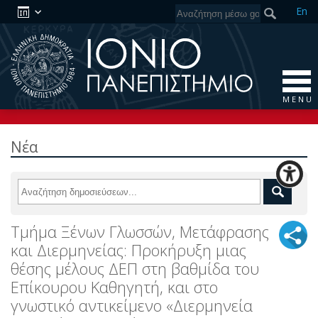
En
M E N U
Νέα
Τμήμα Ξένων Γλωσσών, Μετάφρασης
και Διερμηνείας: Προκήρυξη μιας
θέσης μέλους ΔΕΠ στη βαθμίδα του
Επίκουρου Καθηγητή, και στο
γνωστικό αντικείμενο «Διερμηνεία