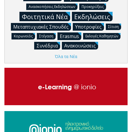
Ανασκοπήσεις Εκδηλώσεων
Προκηρύξεις
Φοιτητικά Νέα
Εκδηλώσεις
Μεταπτυχιακές Σπουδές
Υποτροφίες
Σίτιση
Erasmus
Κορωνοϊός
Στέγαση
Εκλογές Καθηγητών
Συνέδρια
Ανακοινώσεις
Όλα τα Νέα