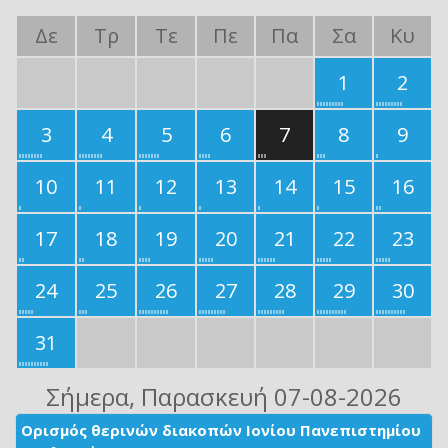
Δε
Τρ
Τε
Πε
Πα
Σα
Κυ
1
2
3
4
5
6
7
8
9
10
11
12
13
14
15
16
17
18
19
20
21
22
23
24
25
26
27
28
29
30
31
Σήμερα
, Παρασκευή 07-08-2026
Ορισμός θερινών διακοπών Ιονίου Πανεπιστημίου