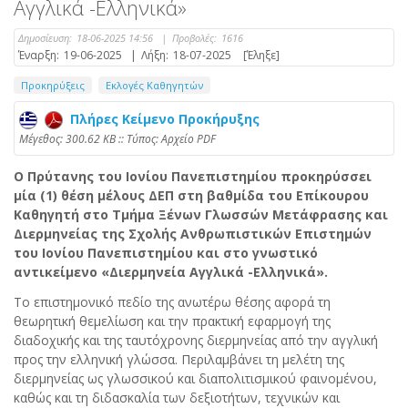
Αγγλικά -Ελληνικά»
Δημοσίευση:
18-06-2025 14:56
|
Προβολές:
1616
Έναρξη:
19-06-2025
|
Λήξη:
18-07-2025
[Έληξε]
Προκηρύξεις
Εκλογές Καθηγητών
Πλήρες Κείμενο Προκήρυξης
Mέγεθος: 300.62 KB :: Τύπος: Αρχείο PDF
Ο Πρύτανης του Ιονίου Πανεπιστημίου προκηρύσσει
μία (1) θέση μέλους ΔΕΠ στη βαθμίδα του Επίκουρου
Καθηγητή στο Τμήμα Ξένων Γλωσσών Μετάφρασης και
Διερμηνείας της Σχολής Ανθρωπιστικών Επιστημών
του Ιονίου Πανεπιστημίου και στο γνωστικό
αντικείμενο «Διερμηνεία Αγγλικά -Ελληνικά».
Το επιστημονικό πεδίο της ανωτέρω θέσης αφορά τη
θεωρητική θεμελίωση και την πρακτική εφαρμογή της
διαδοχικής και της ταυτόχρονης διερμηνείας από την αγγλική
προς την ελληνική γλώσσα. Περιλαμβάνει τη μελέτη της
διερμηνείας ως γλωσσικού και διαπολιτισμικού φαινομένου,
καθώς και τη διδασκαλία των δεξιοτήτων, τεχνικών και