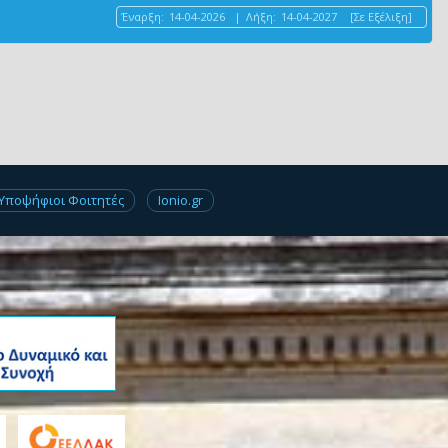
Έναρξη:
14-04-2026
|
Λήξη:
14-04-2027
[Σε Εξέλιξη]
Υποψήφιοι Φοιτητές
Ionio.gr