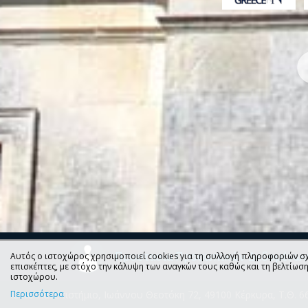
Προστασία Προσωπικών Δεδομένω
Αυτός ο ιστοχώρος χρησιμοποιεί cookies για τη συλλογή πληροφοριών σχ
επισκέπτες, με στόχο την κάλυψη των αναγκών τους καθώς και τη βελτίωσ
ιστοχώρου.
Περισσότερα
Ιόνιο Πανεπιστήμιο, Ιωάννου Θεοτόκη 72, 49100 Κέρκυρα, Τ.Θ. 6