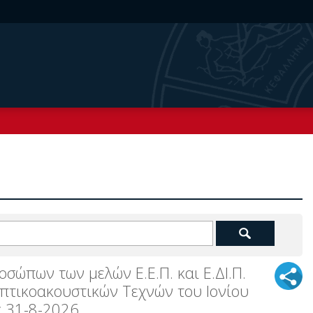
σώπων των μελών Ε.Ε.Π. και Ε.ΔΙ.Π.
πτικοακουστικών Τεχνών του Ιονίου
ς 31-8-2026