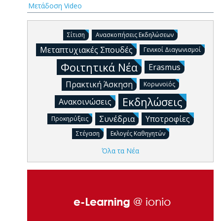
Μετάδοση Video
Σίτιση
Ανασκοπήσεις Εκδηλώσεων
Μεταπτυχιακές Σπουδές
Γενικοί Διαγωνισμοί
Φοιτητικά Νέα
Erasmus
Πρακτική Άσκηση
Κορωνοϊός
Εκδηλώσεις
Ανακοινώσεις
Συνέδρια
Υποτροφίες
Προκηρύξεις
Στέγαση
Εκλογές Καθηγητών
Όλα τα Νέα