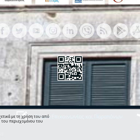
ν
Φόρμα Επικοινωνίας και Παραπόνων
ετικά με τη χρήση του από
η του περιεχομένου του
63