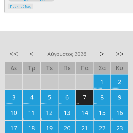
Προκηρύξεις
<<
<
>
>>
Αύγουστος 2026
Δε
Τρ
Τε
Πε
Πα
Σα
Κυ
1
2
3
4
5
6
7
8
9
10
11
12
13
14
15
16
17
18
19
20
21
22
23