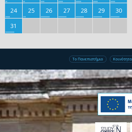
24
25
26
27
28
29
30
31
Το Πανεπιστήμιο
Κοινότητα