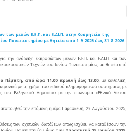
των μελών Ε.Ε.Π. και Ε.ΔΙ.Π. στην Κοσμητεία της
ου Πανεπιστημίου με θητεία από 1-9-2025 έως 31-8-2026
ια την ανάδειξη εκπροσώπων μελών Ε.Ε.Π. και Ε.ΔΙ.Π. και των
ικοακουστικών Τεχνών του Ιονίου Πανεπιστημίου, με θητεία από
ρα Πέμπτη, από ώρα 11.00 πρωινή έως 13.00
, με καθολική,
εκτρονικά με τη χρήση του ειδικού πληροφοριακού συστήματος με
ς του Ελληνικού Δημοσίου με την επωνυμία «Εθνικό Δίκτυο
ατοποιηθεί την επόμενη ημέρα Παρασκευή, 29 Αυγούστου 2025,
έσεις των σχετικών διατάξεων όπως ισχύει, να καταθέσουν την
 Ιονίου Πανεπιστημίου
έως την Παρασκευή 25 Ιουλίου 2025,