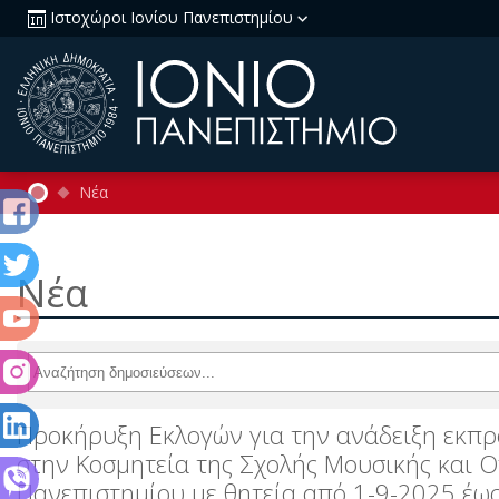
Ιστοχώροι Ιονίου Πανεπιστημίου
Νέα
Νέα
Προκήρυξη Εκλογών για την ανάδειξη εκπρο
στην Κοσμητεία της Σχολής Μουσικής και Ο
Πανεπιστημίου με θητεία από 1-9-2025 έω