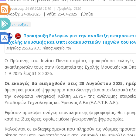
Δημοσίευση:
24-06-2025 15:10
|
Προβολές:
2350
Έναρξη:
24-06-2025
|
Λήξη:
25-07-2025
[Έληξε]
Προκηρύξεις
Προκήρυξη Εκλογών για την ανάδειξη εκπροσώπων 
Σχολής Μουσικής και Οπτικοακουστικών Τεχνών του Ιονί
Mέγεθος: 255.02 KB :: Τύπος: Αρχείο PDF
Ο Πρύτανης του Ιονίου Πανεπιστημίου, προκηρύσσει εκλογές γ
αναπληρωτών τους στην Κοσμητεία της Σχολής Μουσικής και Οπτ
1-9-2025 έως 31-8-2026.
Οι εκλογές θα διεξαχθούν στις 28 Αυγούστου 2025, ημέ
άμεση και μυστική ψηφοφορία που διενεργείται αποκλειστικά ηλ
την ονομασία «Ψηφιακή Κάλπη ΖΕΥΣ» της ανώνυμης εταιρεία
Υποδομών Τεχνολογίας και Έρευνας Α.Ε.» (Ε.Δ.Υ.Τ.Ε. Α.Ε.).
Εφόσον προκύψει ανάγκη επαναληπτικής ψηφοφορίας, θα πραγμ
κατά τις ίδιες ώρες, ομοίως μέσω ηλεκτρονικής ψηφοφορίας.
Καλούνται οι ενδιαφερόμενοι που πληρούν τις νόμιμες προϋποθ
αίτηση της υποψηφιότητάς τους στο Κεντρικό Πρωτόκολλο του