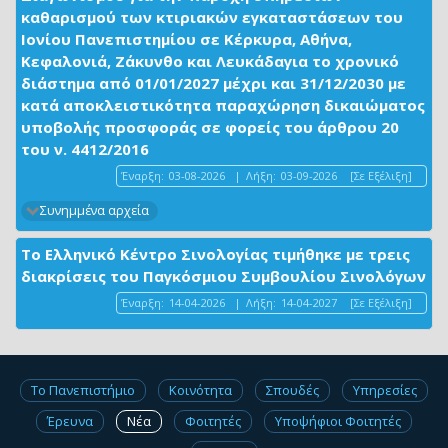
καθαρισμού των κτιριακών εγκαταστάσεων του
Ιονίου Πανεπιστημίου σε Κέρκυρα, Αθήνα,
Κεφαλονιά, Ζάκυνθο και Λευκάδαγια το χρονικό
διάστημα από 01/01/2027 μέχρι και 31/12/2030 με
κατά αποκλειστικότητα παραχώρηση δικαιώματος
υποβολής προσφοράς σε φορείς του άρθρου 20
του ν. 4412/2016
Έναρξη:
03-08-2026
|
Λήξη:
03-09-2026
[Σε Εξέλιξη]
Συνημμένα αρχεία
Το Ελληνικό Κέντρο Σινολογίας τιμήθηκε με τρεις
διακρίσεις του Παγκόσμιου Συμβουλίου Σινολόγων
Έναρξη:
14-04-2026
|
Λήξη:
14-04-2027
[Σε Εξέλιξη]
Το Πανεπιστήμιο
Κοινότητα
Σπουδές
Υπηρεσίες
Έρευνα
Νέα
Φοιτητές
Υποψήφιοι Φοιτητές