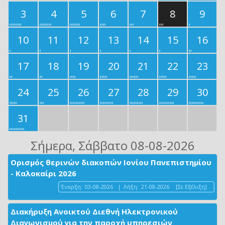
3
4
5
6
7
8
9
10
11
12
13
14
15
16
17
18
19
20
21
22
23
24
25
26
27
28
29
30
31
Σήμερα
, Σάββατο 08-08-2026
Ορισμός θερινών διακοπών Ιονίου Πανεπιστημίου
- Καλοκαίρι 2026
Έναρξη:
03-08-2026
|
Λήξη:
21-08-2026
[Σε Εξέλιξη]
Διακήρυξη Ανοικτού Διεθνή Ηλεκτρονικού
Διαγωνισμού για την παροχή υπηρεσιών