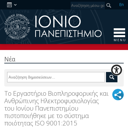
En
M E N U
Νέα
Το Εργαστήριο Βιοπληροφορικής και
Ανθρώπινης Ηλεκτροφυσιολογίας
του Ιονίου Πανεπιστημίου
πιστοποιήθηκε με το σύστημα
ποιότητας ISO 9001:2015