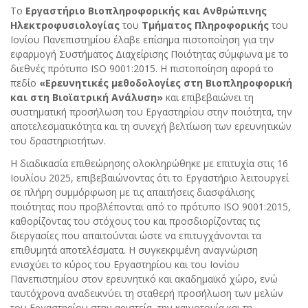
Το
Εργαστήριο Βιοπληροφορικής και Ανθρώπινης
Ηλεκτροφυσιολογίας
του
Τμήματος Πληροφορικής
του
Ιονίου Πανεπιστημίου έλαβε επίσημα πιστοποίηση για την
εφαρμογή Συστήματος Διαχείρισης Ποιότητας σύμφωνα με το
διεθνές πρότυπο ISO 9001:2015. Η πιστοποίηση αφορά το
πεδίο
«Ερευνητικές μεθοδολογίες στη Βιοπληροφορική
και στη Βιοϊατρική Ανάλυση»
και επιβεβαιώνει τη
συστηματική προσήλωση του Εργαστηρίου στην ποιότητα, την
αποτελεσματικότητα και τη συνεχή βελτίωση των ερευνητικών
του δραστηριοτήτων.
Η διαδικασία επιθεώρησης ολοκληρώθηκε με επιτυχία στις 16
Ιουλίου 2025, επιβεβαιώνοντας ότι το Εργαστήριο λειτουργεί
σε πλήρη συμμόρφωση με τις απαιτήσεις διασφάλισης
ποιότητας που προβλέπονται από το πρότυπο ISO 9001:2015,
καθορίζοντας του στόχους του και προσδιορίζοντας τις
διεργασίες που απαιτούνται ώστε να επιτυγχάνονται τα
επιθυμητά αποτελέσματα. Η συγκεκριμένη αναγνώριση
ενισχύει το κύρος του Εργαστηρίου και του Ιονίου
Πανεπιστημίου στον ερευνητικό και ακαδημαϊκό χώρο, ενώ
ταυτόχρονα αναδεικνύει τη σταθερή προσήλωση των μελών
του Εργαστηρίου στην αριστεία, την καινοτομία και τη