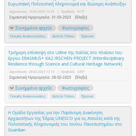
Ευρωπαϊκή Πολιτιστική Κληρονομιά και Βιώσιμη Ανάπτυξη»
Δημοσίευση:
10-05-2023 13:16
|
Προβολές:
4117
Σημαντική Ημερομηνία:
31-03-2023
[Έληξε]
Συνημμένα αρχεία
Φωτογραφίες
Γενικές Ανακοινώσεις
Δελτία Τύπου
Έρευνα
Τριήμερη επίσκεψη στο Udine της Ιταλίας στο πλαίσιο του
έργου ERASMUS+ KA2 IRSCHEN PROJECT (Interdisciplinary
Resilience through Science and Cultural Heritage Network)
Δημοσίευση:
28-02-2023 13:15
|
Προβολές:
3397
Σημαντική Ημερομηνία:
28-02-2023
[Έληξε]
Συνημμένα αρχεία
Φωτογραφίες
Γενικές Ανακοινώσεις
Δελτία Τύπου
Έρευνα
Η Ομάδα Εργασίας για την Παράνομη Διακίνηση
Αρχαιοτήτων της Έδρας UNESCO για τις Απειλές κατά της
Πολιτιστικής Κληρονομιάς του Ιονίου Πανεπιστημίου στο
Guardian