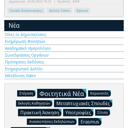
Δημοσίευση:
24-05-2022 16:23
|
Προβολές:
8369
Γενικές Ανακοινώσεις
Δελτία Τύπου
Έρευνα
Νέα
Όλες οι Δημοσιεύσεις
Ενημέρωση Φοιτητών
Ακαδημαϊκό Ημερολόγιο
Συνεδριάσεις Οργάνων
Πρόσφατες Εκδόσεις
Ενημερωτικό Δελτίο
Μετάδοση Video
Φοιτητικά Νέα
Στέγαση
Κορωνοϊός
Μεταπτυχιακές Σπουδές
Εκλογές Καθηγητών
Πρακτική Άσκηση
Υποτροφίες
Σίτιση
Erasmus
Ανασκοπήσεις Εκδηλώσεων