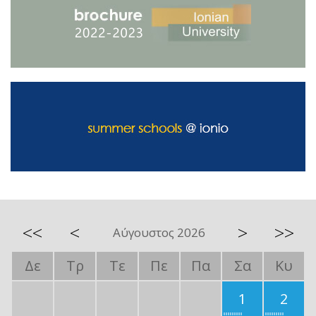
<<
<
>
>>
Αύγουστος 2026
Δε
Τρ
Τε
Πε
Πα
Σα
Κυ
1
2