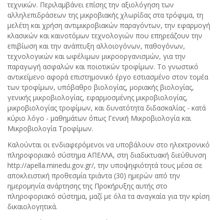
τεχνικών. Περιλαμβάνει επίσης την αξιολόγηση των
αλληλεπιδράσεων της μικροβιακής χλωρίδας στα τρόφιμα, τη
μελέτη και χρήση αντιμικροβιακών παραγόντων, την εφαρμογή
κλασικών και καινοτόμων τεχνολογιών που επηρεάζουν την
επιβίωση και την ανάπτυξη αλλοιογόνων, παθογόνων,
τεχνολογικών και ωφέλιμων μικροοργανισμών, για την
παραγωγή ασφαλών και ποιοτικών τροφίμων. Το γνωστικό
αντικείμενο αφορά επιστημονικό έργο εστιασμένο στον τομέα
των τροφίμων, υπόβαθρο βιολογίας, μοριακής βιολογίας,
γενικής μικροβιολογίας, εφαρμοσμένης μικροβιολογίας,
μικροβιολογίας τροφίμων, και δυνατότητα διδασκαλίας - κατά
κύριο λόγο - μαθημάτων όπως Γενική Μικροβιολογία και
Μικροβιολογία Τροφίμων.
Καλούνται οι ενδιαφερόμενοι να υποβάλουν στο ηλεκτρονικό
πληροφοριακό σύστημα ΑΠΕΛΛΑ, στη διαδικτυακή διεύθυνση
http://apella.minedu.gov.gr/, την υποψηφιότητά τους μέσα σε
αποκλειστική προθεσμία τριάντα (30) ημερών από την
ημερομηνία ανάρτησης της Προκήρυξης αυτής στο
πληροφοριακό σύστημα, μαζί με όλα τα αναγκαία για την κρίση
δικαιολογητικά.