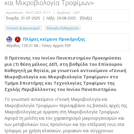
και Μικροβιολογία Τροφίμων»
Δημοσίευση:
30-07-2025 13:17
|
Προβολές:
1281
Έναρξη:
31-07-2025
|
Λήξη:
29-08-2025
[Έληξε]
Γενικοί Διαγωνισμοί
Εκλογές Καθηγητών
Πλήρες κείμενο Προκήρυξης
Mέγεθος: 139.31 KB :: Τύπος: Αρχείο PDF
Ο Πρύτανης του Ιονίου Πανεπιστημίου Προκηρύσσει
μια (1) θέση μέλους ΔΕΠ, στη βαθμίδα του Επίκουρου
Καθηγητή με θητεία, με γνωστικό αντικείμενο «Γενική
Μικροβιολογία και Μικροβιολογία Τροφίμων» στο
Τμήμα Επιστήμης και Τεχνολογίας Τροφίμων της
Σχολής Περιβάλλοντος του Ιονίου Πανεπιστημίου.
Το γνωστικό αντικείμενο «Γενική Μικροβιολογία και
Μικροβιολογία Τροφίμων» περιλαμβάνει τις βασικές αρχές της
Μικροβιολογίας με έμφαση στη Μικροβιολογία Τροφίμων.
Αφορά τη μελέτη και τον χαρακτηρισμό μικροοργανισμών και
των μεταβολικών τους προϊόντων και την επίδρασή τους στα
τρόφιμα, με χρήση κλασικών, μοριακών και σύγχρονων