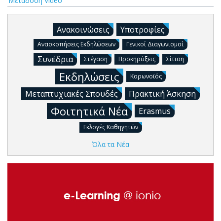
Μετάδοση Video
Ανακοινώσεις
Υποτροφίες
Ανασκοπήσεις Εκδηλώσεων
Γενικοί Διαγωνισμοί
Συνέδρια
Στέγαση
Προκηρύξεις
Σίτιση
Εκδηλώσεις
Κορωνοϊός
Μεταπτυχιακές Σπουδές
Πρακτική Άσκηση
Φοιτητικά Νέα
Erasmus
Εκλογές Καθηγητών
Όλα τα Νέα