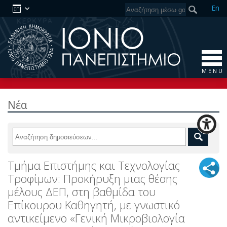
En
M E N U
Νέα
Τμήμα Επιστήμης και Τεχνολογίας
Τροφίμων: Προκήρυξη μιας θέσης
μέλους ΔΕΠ, στη βαθμίδα του
Επίκουρου Καθηγητή, με γνωστικό
αντικείμενο «Γενική Μικροβιολογία