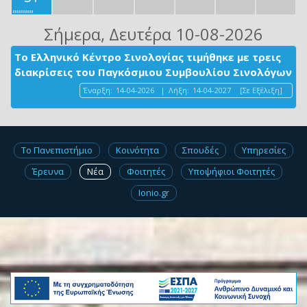
Σήμερα
, Δευτέρα 10-08-2026
Το Ελληνικό Κέντρο Σινολογίας τιμήθηκε με τρεις
διακρίσεις του Παγκόσμιου Συμβουλίου Σινολόγων
Έναρξη:
14-04-2026
|
Λήξη:
14-04-2027
[Σε Εξέλιξη]
Το Πανεπιστήμιο
Κοινότητα
Σπουδές
Υπηρεσίες
Έρευνα
Νέα
Φοιτητές
Υποψήφιοι Φοιτητές
Ionio.gr