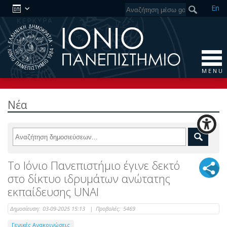
En
M E N U
Νέα
Το Ιόνιο Πανεπιστήμιο έγινε δεκτό
στο δίκτυο ιδρυμάτων ανώτατης
εκπαίδευσης UNAI
Δημοσίευση:
03-09-2025 15:13
|
Προβολές:
5469
Γενικές Ανακοινώσεις