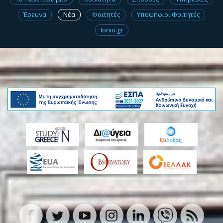
Έρευνα
Νέα
Φοιτητές
Υποψήφιοι Φοιτητές
Ionio.gr