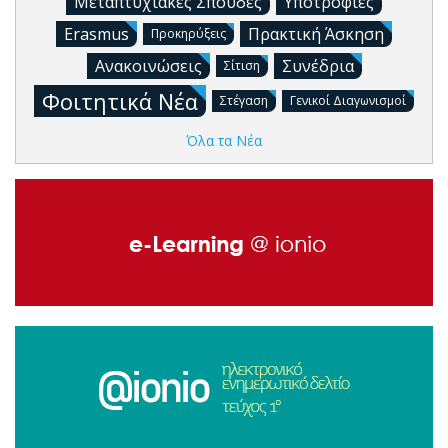
Μεταπτυχιακές Σπουδές
Υποτροφίες
Erasmus
Πρακτική Άσκηση
Προκηρύξεις
Ανακοινώσεις
Συνέδρια
Σίτιση
Φοιτητικά Νέα
Στέγαση
Γενικοί Διαγωνισμοί
Όλα τα Νέα