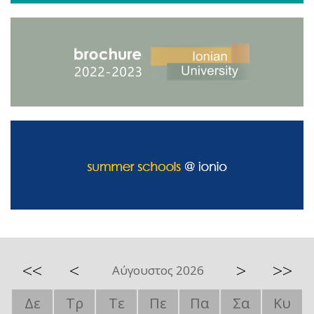
<<
<
>
>>
Αύγουστος 2026
Δε
Τρ
Τε
Πε
Πα
Σα
Κυ