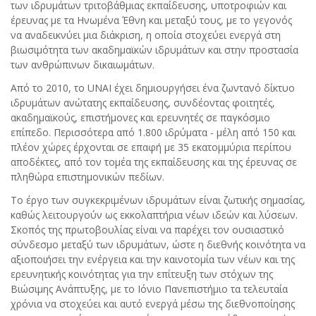
των ιδρυμάτων τριτοβάθμιας εκπαίδευσης, υποτροφιών και
έρευνας με τα Ηνωμένα Έθνη και μεταξύ τους, με το γεγονός
να αναδεικνύει μια διάκριση, η οποία στοχεύει ενεργά στη
βιωσιμότητα των ακαδημαϊκών ιδρυμάτων και στην προστασία
των ανθρώπινων δικαιωμάτων.
Από το 2010, το UNAI έχει δημιουργήσει ένα ζωντανό δίκτυο
ιδρυμάτων ανώτατης εκπαίδευσης, συνδέοντας φοιτητές,
ακαδημαϊκούς, επιστήμονες και ερευνητές σε παγκόσμιο
επίπεδο. Περισσότερα από 1.800 ιδρύματα - μέλη από 150 και
πλέον χώρες έρχονται σε επαφή με 35 εκατομμύρια περίπου
αποδέκτες, από τον τομέα της εκπαίδευσης και της έρευνας σε
πληθώρα επιστημονικών πεδίων.
Το έργο των συγκεκριμένων ιδρυμάτων είναι ζωτικής σημασίας,
καθώς λειτουργούν ως εκκολαπτήρια νέων ιδεών και λύσεων.
Σκοπός της πρωτοβουλίας είναι να παρέχει τον ουσιαστικό
σύνδεσμο μεταξύ των ιδρυμάτων, ώστε η διεθνής κοινότητα να
αξιοποιήσει την ενέργεια και την καινοτομία των νέων και της
ερευνητικής κοινότητας για την επίτευξη των στόχων της
Βιώσιμης Ανάπτυξης, με το Ιόνιο Πανεπιστήμιο τα τελευταία
χρόνια να στοχεύει και αυτό ενεργά μέσω της διεθνοποίησης