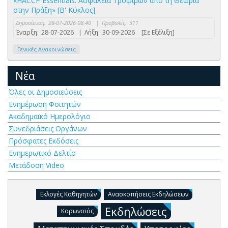
«HACCP Essentials: Ασφάλεια Τροφίμων από τη Θεωρία
στην Πράξη» [Β' Κύκλος]
Δημοσίευση:
28-07-2026 08:40
|
Προβολές:
311
Έναρξη:
28-07-2026
|
Λήξη:
30-09-2026
[Σε Εξέλιξη]
Γενικές Ανακοινώσεις
Νέα
Όλες οι Δημοσιεύσεις
Ενημέρωση Φοιτητών
Ακαδημαϊκό Ημερολόγιο
Συνεδριάσεις Οργάνων
Πρόσφατες Εκδόσεις
Ενημερωτικό Δελτίο
Μετάδοση Video
Εκλογές Καθηγητών
Ανασκοπήσεις Εκδηλώσεων
Εκδηλώσεις
Κορωνοϊός