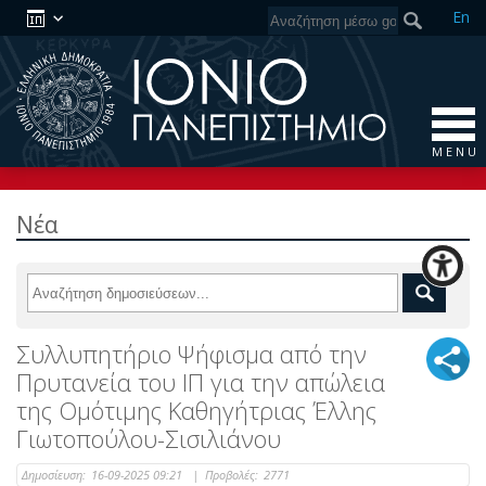
En
M E N U
Νέα
Συλλυπητήριο Ψήφισμα από την
Πρυτανεία του ΙΠ για την απώλεια
της Ομότιμης Καθηγήτριας Έλλης
Γιωτοπούλου-Σισιλιάνου
Δημοσίευση:
16-09-2025 09:21
|
Προβολές:
2771