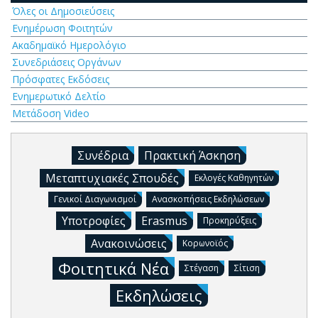
Όλες οι Δημοσιεύσεις
Ενημέρωση Φοιτητών
Ακαδημαϊκό Ημερολόγιο
Συνεδριάσεις Οργάνων
Πρόσφατες Εκδόσεις
Ενημερωτικό Δελτίο
Μετάδοση Video
Συνέδρια
Πρακτική Άσκηση
Μεταπτυχιακές Σπουδές
Εκλογές Καθηγητών
Γενικοί Διαγωνισμοί
Ανασκοπήσεις Εκδηλώσεων
Υποτροφίες
Erasmus
Προκηρύξεις
Ανακοινώσεις
Κορωνοϊός
Φοιτητικά Νέα
Στέγαση
Σίτιση
Εκδηλώσεις