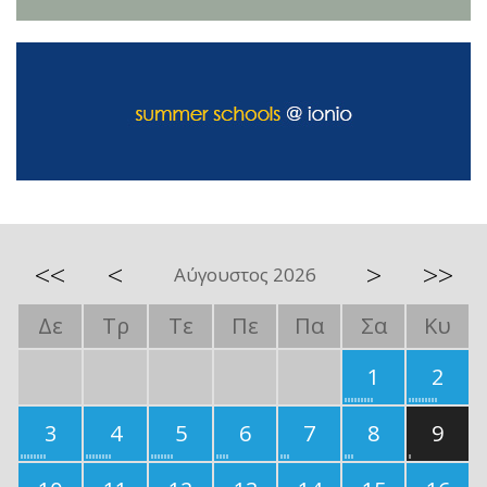
<<
<
>
>>
Αύγουστος 2026
Δε
Τρ
Τε
Πε
Πα
Σα
Κυ
1
2
3
4
5
6
7
8
9