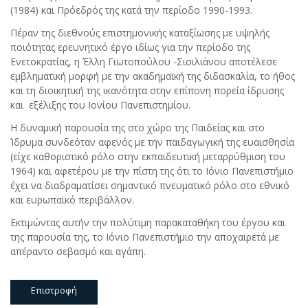
(1984) και Πρόεδρός της κατά την περίοδο 1990-1993.
Πέραν της διεθνούς επιστημονικής καταξίωσης με υψηλής
ποιότητας ερευνητικό έργο ιδίως για την περίοδο της
Ενετοκρατίας, η Έλλη Γιωτοπούλου -Σισιλιάνου αποτέλεσε
εμβληματική μορφή με την ακαδημαϊκή της διδασκαλία, το ήθος
και τη διοικητική της ικανότητα στην επίπονη πορεία ίδρυσης
και εξέλιξης του Ιονίου Πανεπιστημίου.
Η δυναμική παρουσία της στο χώρο της Παιδείας και στο
Ίδρυμα συνδεόταν αφενός με την παιδαγωγική της ευαισθησία
(είχε καθοριστικό ρόλο στην εκπαιδευτική μεταρρύθμιση του
1964) και αφετέρου με την πίστη της ότι το Ιόνιο Πανεπιστήμιο
έχει να διαδραματίσει σημαντικό πνευματικό ρόλο στο εθνικό
και ευρωπαϊκό περιβάλλον.
Εκτιμώντας αυτήν την πολύτιμη παρακαταθήκη του έργου και
της παρουσία της, το Ιόνιο Πανεπιστήμιο την αποχαιρετά με
απέραντο σεβασμό και αγάπη.
Επιστροφή