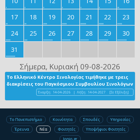
10
11
12
13
14
15
16
17
18
19
20
21
22
23
24
25
26
27
28
29
30
31
Σήμερα
, Κυριακή 09-08-2026
Το Ελληνικό Κέντρο Σινολογίας τιμήθηκε με τρεις
διακρίσεις του Παγκόσμιου Συμβουλίου Σινολόγων
Έναρξη:
14-04-2026
|
Λήξη:
14-04-2027
[Σε Εξέλιξη]
Το Πανεπιστήμιο
Κοινότητα
Σπουδές
Υπηρεσίες
Έρευνα
Νέα
Φοιτητές
Υποψήφιοι Φοιτητές
Ionio.gr