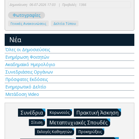
Δημοσίευση:
06-07-2026 17:03
|
Προβολές:
1366
Φωτογραφίες
Γενικές Ανακοινώσεις
Δελτία Τύπου
Νέα
Όλες οι Δημοσιεύσεις
Ενημέρωση Φοιτητών
Ακαδημαϊκό Ημερολόγιο
Συνεδριάσεις Οργάνων
Πρόσφατες Εκδόσεις
Ενημερωτικό Δελτίο
Μετάδοση Video
Συνέδρια
Πρακτική Άσκηση
Κορωνοϊός
Μεταπτυχιακές Σπουδές
Σίτιση
Εκλογές Καθηγητών
Προκηρύξεις