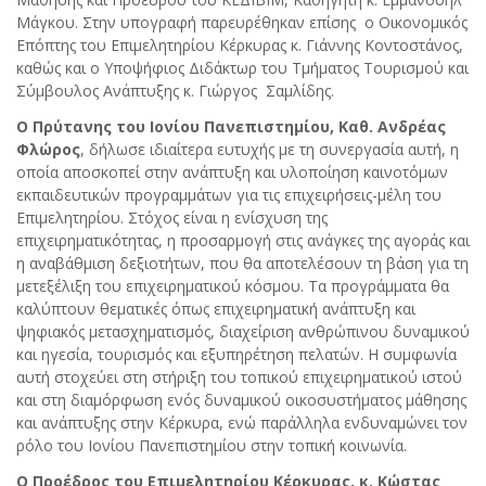
Μάγκου. Στην υπογραφή παρευρέθηκαν επίσης ο Οικονομικός
Επόπτης του Επιμελητηρίου Κέρκυρας κ. Γιάννης Κοντοστάνος,
καθώς και ο Υποψήφιος Διδάκτωρ του Τμήματος Τουρισμού και
Σύμβουλος Ανάπτυξης κ. Γιώργος Σαμλίδης.
Ο Πρύτανης του Ιονίου Πανεπιστημίου, Καθ. Ανδρέας
Φλώρος
, δήλωσε ιδιαίτερα ευτυχής με τη συνεργασία αυτή, η
οποία αποσκοπεί στην ανάπτυξη και υλοποίηση καινοτόμων
εκπαιδευτικών προγραμμάτων για τις επιχειρήσεις-μέλη του
Επιμελητηρίου. Στόχος είναι η ενίσχυση της
επιχειρηματικότητας, η προσαρμογή στις ανάγκες της αγοράς και
η αναβάθμιση δεξιοτήτων, που θα αποτελέσουν τη βάση για τη
μετεξέλιξη του επιχειρηματικού κόσμου. Τα προγράμματα θα
καλύπτουν θεματικές όπως επιχειρηματική ανάπτυξη και
ψηφιακός μετασχηματισμός, διαχείριση ανθρώπινου δυναμικού
και ηγεσία, τουρισμός και εξυπηρέτηση πελατών. Η συμφωνία
αυτή στοχεύει στη στήριξη του τοπικού επιχειρηματικού ιστού
και στη διαμόρφωση ενός δυναμικού οικοσυστήματος μάθησης
και ανάπτυξης στην Κέρκυρα, ενώ παράλληλα ενδυναμώνει τον
ρόλο του Ιονίου Πανεπιστημίου στην τοπική κοινωνία.
O Προέδρος του Επιμελητηρίου Κέρκυρας, κ. Κώστας