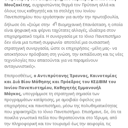
Μουζακίτης
, ευχαριστώντας θερμά τον Πρύτανη αλλά και
όλους τους καθηγητές και τα στελέχη του Ιονίου
Πανεπιστημίου που εργάστηκαν για αυτήν την πρωτοβουλία,
η
δήλωσε ότι «ζούμε στην 4
Βιομηχανική Επανάσταση, η οποία
είναι ψηφιακή και φέρνει ταχύτατες αλλαγές, ιδιαίτερα στον
επιχειρηματικό τομέα. Η συνεργασία με το Ιόνιο Πανεπιστήμιο
δεν είναι μια τυπική συμφωνία· αποτελεί μια ουσιαστική
στρατηγική συνεργασία, ώστε οι επιχειρήσεις –μέλη μας– να
αποκτήσουν πρόσβαση στη γνώση, την εκπαίδευση και τις νέες
τεχνολογίες που απαιτούνται για να παραμείνουν
ανταγωνιστικές».
Επιπροσθέτως,
ο Αντιπρύτανης Έρευνας, Καινοτομίας
και Διά Βίου Μάθησης και Πρόεδρος του ΚΕΔΙΒΙΜ του
Ιονίου Πανεπιστημίου, Καθηγητής Εμμανουήλ
Μάγκος,
υπογράμμισε τη στρατηγική σημασία των
προγραμμάτων κατάρτισης, με αμοιβαίο όφελος για
επιχειρήσεις και πανεπιστήμιο, μέσω της πολυθεματικότητας
που χαρακτηρίζει το Ιόνιο Πανεπιστήμιο. Επισήμανε, δε, ότι τα
ποικίλα γνωστικά πεδία που θεραπεύονται στο Ίδρυμα, από
την πληροφορική και τον τουρισμό έως την αειφορία, τις