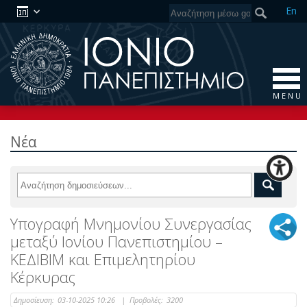
En
M E N U
Νέα
Υπογραφή Μνημονίου Συνεργασίας
μεταξύ Ιονίου Πανεπιστημίου –
ΚΕΔΙΒΙΜ και Επιμελητηρίου
Κέρκυρας
Δημοσίευση:
03-10-2025 10:26
|
Προβολές:
3200