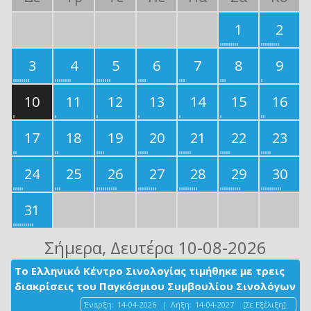
1
2
3
4
5
6
7
8
9
10
11
12
13
14
15
16
17
18
19
20
21
22
23
24
25
26
27
28
29
30
31
Σήμερα
, Δευτέρα 10-08-2026
Το Ελληνικό Κέντρο Σινολογίας τιμήθηκε με τρεις
διακρίσεις του Παγκόσμιου Συμβουλίου Σινολόγων
Έναρξη:
14-04-2026
|
Λήξη:
14-04-2027
[Σε Εξέλιξη]