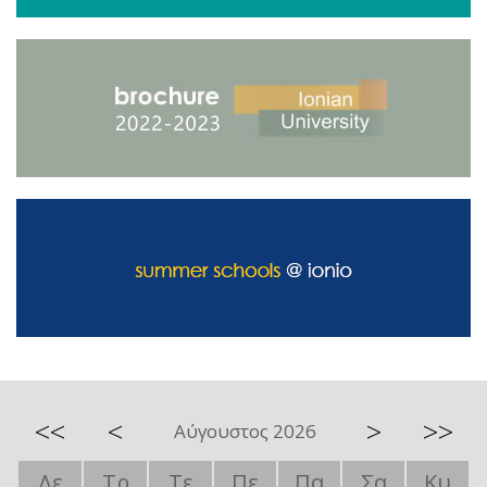
<<
<
>
>>
Αύγουστος 2026
Δε
Τρ
Τε
Πε
Πα
Σα
Κυ