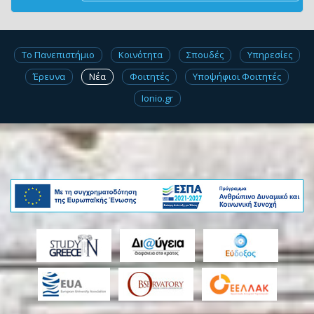
Το Πανεπιστήμιο
Κοινότητα
Σπουδές
Υπηρεσίες
Έρευνα
Νέα
Φοιτητές
Υποψήφιοι Φοιτητές
Ionio.gr