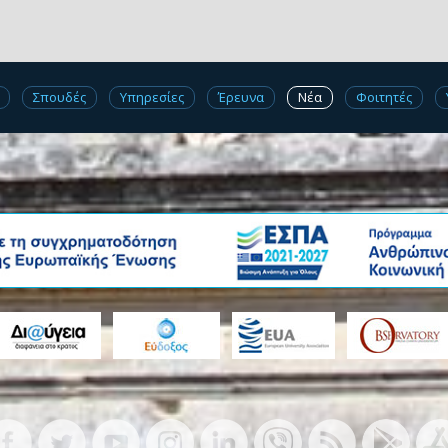
Σπουδές
Υπηρεσίες
Έρευνα
Νέα
Φοιτητές