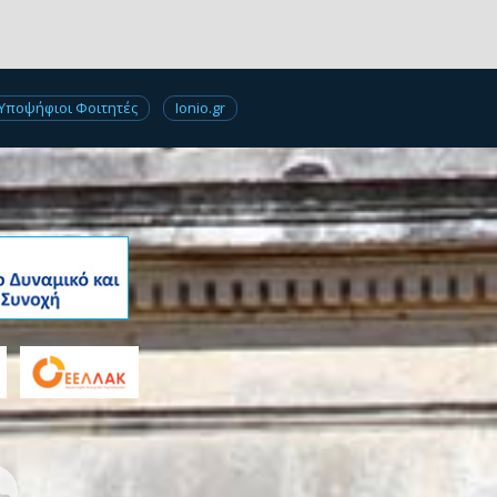
Υποψήφιοι Φοιτητές
Ionio.gr