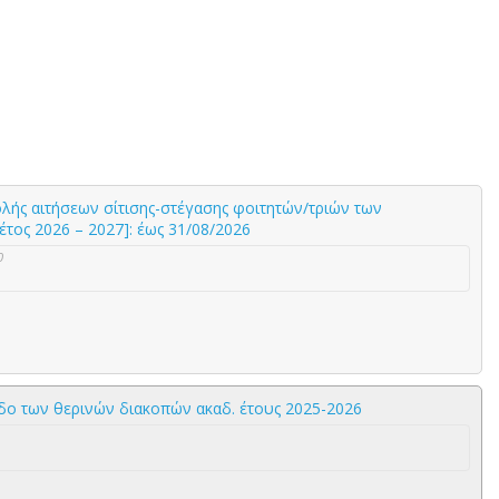
 αιτήσεων σίτισης-στέγασης φοιτητών/τριών των
τος 2026 – 2027]: έως 31/08/2026
0
ίοδο των θερινών διακοπών ακαδ. έτους 2025-2026