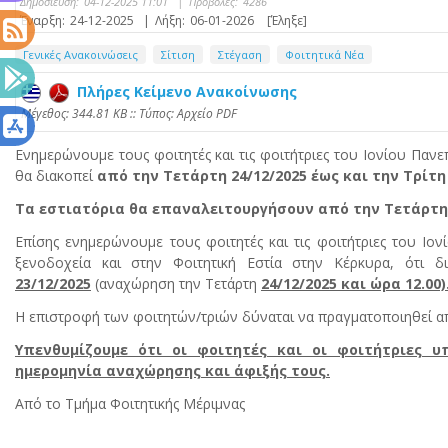
Δημοσίευση:
04-12-2025 11:01
|
Προβολές:
4286
Έναρξη:
24-12-2025
|
Λήξη:
06-01-2026
[Έληξε]
Γενικές Ανακοινώσεις
Σίτιση
Στέγαση
Φοιτητικά Νέα
Πλήρες Κείμενο Ανακοίνωσης
Mέγεθος: 344.81 KB :: Τύπος: Αρχείο PDF
Ενημερώνουμε τους φοιτητές και τις φοιτήτριες του Ιονίου Πανεπ
θα διακοπεί
από την Τετάρτη
24/12/2025 έως και την Τρίτη 
Τα εστιατόρια θα επαναλειτουργήσουν από την Τετάρτη 
Επίσης ενημερώνουμε τους φοιτητές και τις φοιτήτριες του Ιον
ξενοδοχεία και στην Φοιτητική Εστία στην Κέρκυρα, ότι δ
23/12/2025
(αναχώρηση την Τετάρτη
24/12/2025 και ώρα 12.00)
Η επιστροφή των φοιτητών/τριών δύναται να πραγματοποιηθεί α
Υπενθυμίζουμε ότι οι φοιτητές και οι φοιτήτριες 
ημερομηνία αναχώρησης και άφιξής τους.
Από το Τμήμα Φοιτητικής Μέριμνας