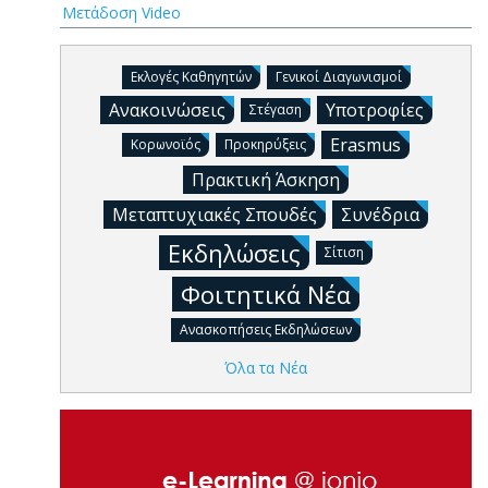
Μετάδοση Video
Εκλογές Καθηγητών
Γενικοί Διαγωνισμοί
Ανακοινώσεις
Υποτροφίες
Στέγαση
Erasmus
Κορωνοϊός
Προκηρύξεις
Πρακτική Άσκηση
Μεταπτυχιακές Σπουδές
Συνέδρια
Εκδηλώσεις
Σίτιση
Φοιτητικά Νέα
Ανασκοπήσεις Εκδηλώσεων
Όλα τα Νέα