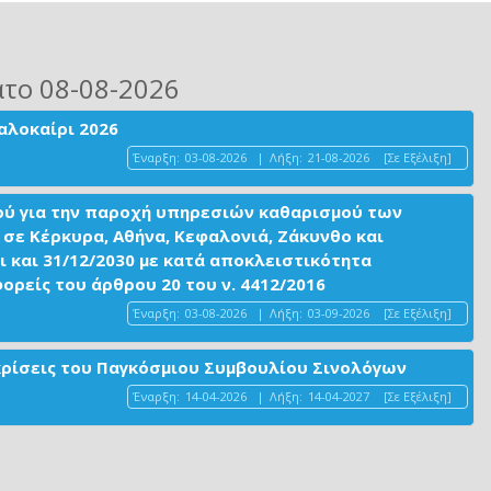
ατο 08-08-2026
αλοκαίρι 2026
Έναρξη:
03-08-2026
|
Λήξη:
21-08-2026
[Σε Εξέλιξη]
ού για την παροχή υπηρεσιών καθαρισμού των
σε Κέρκυρα, Αθήνα, Κεφαλονιά, Ζάκυνθο και
ι και 31/12/2030 με κατά αποκλειστικότητα
είς του άρθρου 20 του ν. 4412/2016
Έναρξη:
03-08-2026
|
Λήξη:
03-09-2026
[Σε Εξέλιξη]
ακρίσεις του Παγκόσμιου Συμβουλίου Σινολόγων
Έναρξη:
14-04-2026
|
Λήξη:
14-04-2027
[Σε Εξέλιξη]