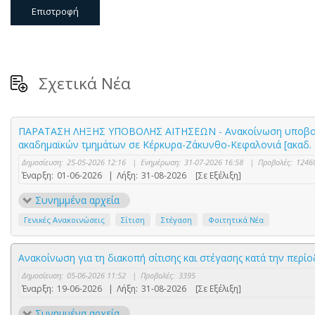
Επιστροφή
Σχετικά Νέα
ΠΑΡΑΤΑΣΗ ΛΗΞΗΣ ΥΠΟΒΟΛΗΣ ΑΙΤΗΣΕΩΝ - Ανακοίνωση υποβολής
ακαδημαϊκών τμημάτων σε Κέρκυρα-Ζάκυνθο-Κεφαλονιά [ακαδ. έ
Δημοσίευση:
25-05-2026 12:16
|
Ενημέρωση:
31-07-2026 16:58
|
Προβολές:
1246
Έναρξη:
01-06-2026
|
Λήξη:
31-08-2026
[Σε Εξέλιξη]
Συνημμένα αρχεία
Γενικές Ανακοινώσεις
Σίτιση
Στέγαση
Φοιτητικά Νέα
Ανακοίνωση για τη διακοπή σίτισης και στέγασης κατά την περ
Δημοσίευση:
05-06-2026 11:52
|
Προβολές:
3395
Έναρξη:
19-06-2026
|
Λήξη:
31-08-2026
[Σε Εξέλιξη]
Συνημμένα αρχεία