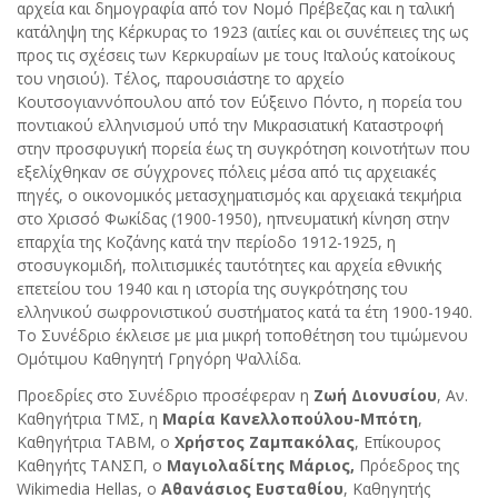
αρχεία και δημογραφία από τον Νομό Πρέβεζας και η ταλική
κατάληψη της Κέρκυρας το 1923 (αιτίες και οι συνέπειες της ως
προς τις σχέσεις των Κερκυραίων με τους Ιταλούς κατοίκους
του νησιού). Τέλος, παρουσιάστηε το αρχείο
Κουτσογιαννόπουλου από τον Εύξεινο Πόντο, η πορεία του
ποντιακού ελληνισμού υπό την Μικρασιατική Καταστροφή
στην προσφυγική πορεία έως τη συγκρότηση κοινοτήτων που
εξελίχθηκαν σε σύγχρονες πόλεις μέσα από τις αρχειακές
πηγές, ο οικονομικός μετασχηματισμός και αρχειακά τεκμήρια
στο Χρισσό Φωκίδας (1900-1950), ηπνευματική κίνηση στην
επαρχία της Κοζάνης κατά την περίοδο 1912-1925, η
στοσυγκομιδή, πολιτισμικές ταυτότητες και αρχεία εθνικής
επετείου του 1940 και η ιστορία της συγκρότησης του
ελληνικού σωφρονιστικού συστήματος κατά τα έτη 1900-1940.
Το Συνέδριο έκλεισε με μια μικρή τοποθέτηση του τιμώμενου
Ομότιμου Καθηγητή Γρηγόρη Ψαλλίδα.
Προεδρίες στο Συνέδριο προσέφεραν η
Ζωή Διονυσίου
, Αν.
Καθηγήτρια ΤΜΣ, η
Μαρία Κανελλοπούλου-Μπότη
,
Καθηγήτρια ΤΑΒΜ, ο
Χρήστος Ζαμπακόλας
, Επίκουρος
Καθηγήτς ΤΑΝΣΠ, ο
Μαγιολαδίτης Μάριος,
Πρόεδρος της
Wikimedia Hellas, o
Αθανάσιος Ευσταθίου
, Καθηγητής