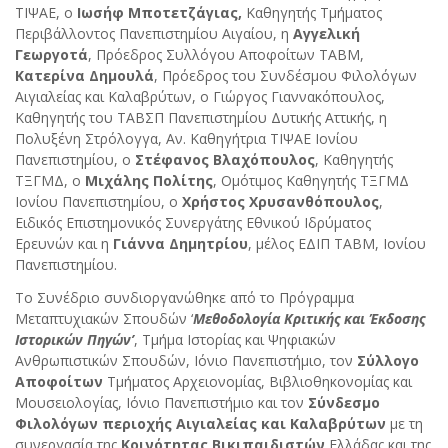
ΤΙΨΑΕ, ο
Ιωσήφ Μποτετζάγιας,
Καθηγητής Τμήματος
Περιβάλλοντος Πανεπιστημίου Αιγαίου, η
Αγγελική
Γεωργοτά
, Πρόεδρος Συλλόγου Αποφοίτων ΤΑΒΜ,
Κατερίνα Δημουλά
, Πρόεδρος του Συνδέσμου Φιλολόγων
Αιγιαλείας και Καλαβρύτων, ο Γιώργος Γιαννακόπουλος,
Καθηγητής του ΤΑΒΣΠ Πανεπιστημίου Δυτικής Αττικής, η
Πολυξένη Στρόλογγα, Αν. Καθηγήτρια ΤΙΨΑΕ Ιονίου
Πανεπιστημίου, ο
Στέφανος Βλαχόπουλος
, Καθηγητής
ΤΞΓΜΔ, ο
Μιχάλης Πολίτης
, Ομότιμος Καθηγητής ΤΞΓΜΔ
Ιονίου Πανεπιστημίου, ο
Χρήστος Χρυσανθόπουλος
,
Ειδικός Επιστημονικός Συνεργάτης Εθνικού Ιδρύματος
Ερευνών και η
Γιάννα Δημητρίου
, μέλος ΕΔΙΠ ΤΑΒΜ, Ιονίου
Πανεπιστημίου.
To Συνέδριο συνδιοργανώθηκε από το Πρόγραμμα
Μεταπτυχιακών Σπουδών ‘
Μεθοδολογία Κριτικής και Έκδοσης
Ιστορικών Πηγών’
, Τμήμα Ιστορίας και Ψηφιακών
Ανθρωπιστικών Σπουδών, Ιόνιο Πανεπιστήμιο, τoν
Σύλλογο
Αποφοίτων
Τμήματος Αρχειονομίας, Βιβλιοθηκονομίας και
Μουσειολογίας, Ιόνιο Πανεπιστήμιο και τoν
Σύνδεσμο
Φιλολόγων περιοχής Αιγιαλείας και Καλαβρύτων
με τη
συνεργασία της
Κοινότητας Βικιπαιδιστών
Ελλάδας και της