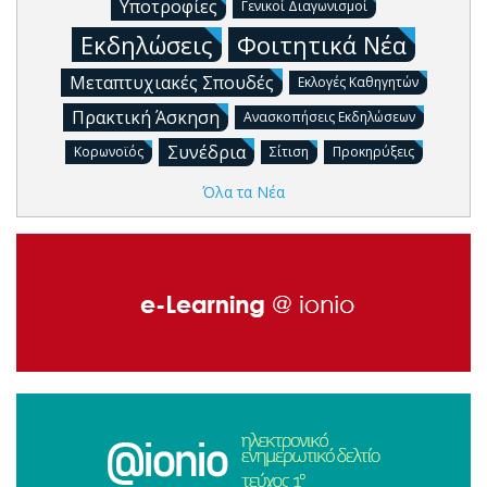
Υποτροφίες
Γενικοί Διαγωνισμοί
Εκδηλώσεις
Φοιτητικά Νέα
Μεταπτυχιακές Σπουδές
Εκλογές Καθηγητών
Πρακτική Άσκηση
Ανασκοπήσεις Εκδηλώσεων
Συνέδρια
Κορωνοϊός
Σίτιση
Προκηρύξεις
Όλα τα Νέα