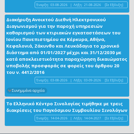
Έναρξη:
03-08-2026
|
Λήξη:
21-08-2026
[Σε Εξέλιξη]
Διακήρυξη Ανοικτού Διεθνή Ηλεκτρονικού
Διαγωνισμού για την παροχή υπηρεσιών
καθαρισμού των κτιριακών εγκαταστάσεων του
Ιονίου Πανεπιστημίου σε Κέρκυρα, Αθήνα,
Κεφαλονιά, Ζάκυνθο και Λευκάδαγια το χρονικό
διάστημα από 01/01/2027 μέχρι και 31/12/2030 με
κατά αποκλειστικότητα παραχώρηση δικαιώματος
υποβολής προσφοράς σε φορείς του άρθρου 20
του ν. 4412/2016
Έναρξη:
03-08-2026
|
Λήξη:
03-09-2026
[Σε Εξέλιξη]
Συνημμένα αρχεία
Το Ελληνικό Κέντρο Σινολογίας τιμήθηκε με τρεις
διακρίσεις του Παγκόσμιου Συμβουλίου Σινολόγων
Έναρξη:
14-04-2026
|
Λήξη:
14-04-2027
[Σε Εξέλιξη]