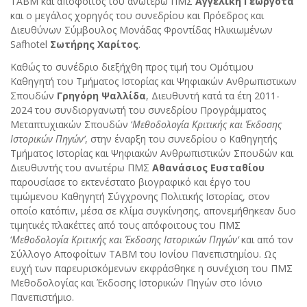
ΤΑΒΜ και απόφοιτος του ανωτέρω ΠΜΣ
Αγγελική Γεωργοτά
και ο μεγάλος χορηγός του συνεδρίου και Πρόεδρος και
Διευθύνων Σύμβουλος Μονάδας Φροντίδας Ηλικιωμένων
Safhotel
Σωτήρης Χαρίτος
.
Καθώς το συνέδριο διεξήχθη προς τιμή του Ομότιμου
Καθηγητή του Τμήματος Ιστορίας και Ψηφιακών Ανθρωπιστικων
Σπουδών
Γρηγόρη Ψαλλίδα
, Διευθυντή κατά τα έτη 2011-
2024 του συνδιοργανωτή του συνεδρίου Προγράμματος
Μεταπτυχιακών Σπουδών ‘
Μεθοδολογία Κριτικής και Έκδοσης
Ιστορικών Πηγών’
, στην έναρξη του συνεδρίου ο Καθηγητής
Τμήματος Ιστορίας και Ψηφιακών Ανθρωπιστικών Σπουδών και
Διευθυντής του ανωτέρω ΠΜΣ
Αθανάσιος Ευσταθίου
παρουσίασε το εκτενέστατο βιογραφικό και έργο του
τιμώμενου Καθηγητή Σύγχρονης Πολιτικής Ιστορίας, στον
οποίο κατόπιν, μέσα σε κλίμα συγκίνησης, απονεμήθηκεαν δυο
τιμητικές πλακέττες από τους απόφοιτους του ΠΜΣ
‘
Μεθοδολογία Κριτικής και Έκδοσης Ιστορικών Πηγών’
και από τον
Σύλλογο Αποφοίτων ΤΑΒΜ του Ιονίου Πανεπιστημίου. Ως
ευχή των παρευρισκόμενων εκφράσθηκε η συνέχιση του ΠΜΣ
Μεθοδολογίας και Έκδοσης Ιστορικών Πηγών στο Ιόνιο
Πανεπιστήμιο.