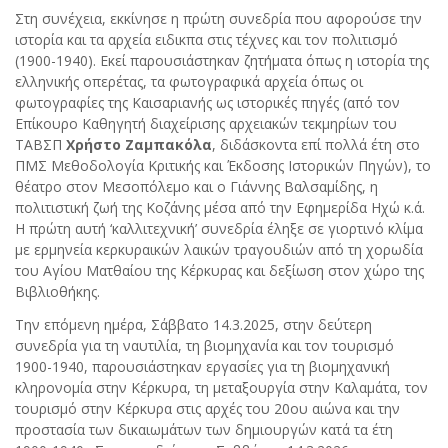
Στη συνέχεια, εκκίνησε η πρώτη συνεδρία που αφορούσε την
ιστορία και τα αρχεία ειδικπα στις τέχνες και τον πολιτισμό
(1900-1940). Εκεί παρουσιάστηκαν ζητήματα όπως η ιστορία της
ελληνικής οπερέτας, τα φωτογραφικά αρχεία όπως οι
φωτογραφίες της Καισαριανής ως ιστορικές πηγές (από τον
Επίκουρο Καθηγητή διαχείρισης αρχειακών τεκμηρίων του
ΤΑΒΣΠ
Χρήστο Ζαμπακόλα
, διδάσκοντα επί πολλά έτη στο
ΠΜΣ
Μεθοδολογία Κριτικής και Έκδοσης Ιστορικών Πηγών), το
θέατρο στον Μεσοπόλεμο και ο Γιάννης Βαλσαμίδης, η
πολιτιστική ζωή της Κοζάνης μέσα από την Εφημερίδα Ηχώ κ.ά.
Η πρώτη αυτή ‘καλλιτεχνική’ συνεδρία έληξε σε γιορτινό κλίμα
με ερμηνεία κερκυραικών λαικών τραγουδιών από τη χορωδία
του Αγίου Ματθαίου της Κέρκυρας και δεξίωση στον χώρο της
Βιβλιοθήκης.
Την επόμενη ημέρα, Σάββατο 14.3.2025, στην δεύτερη
συνεδρία για τη ναυτιλία, τη βιομηχανία και τον τουρισμό
1900-1940, παρουσιάστηκαν εργασίες για τη βιομηχανική
κληρονομία στην Κέρκυρα, τη μεταξουργία στην Καλαμάτα, τον
τουρισμό στην Κέρκυρα στις αρχές του 20ου αιώνα και την
προστασία των δικαιωμάτων των δημιουργών κατά τα έτη