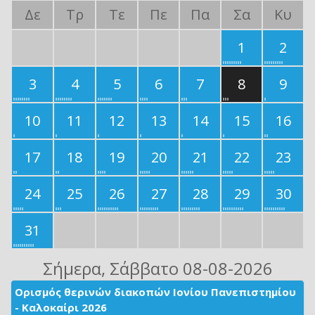
Δε
Τρ
Τε
Πε
Πα
Σα
Κυ
1
2
3
4
5
6
7
8
9
10
11
12
13
14
15
16
17
18
19
20
21
22
23
24
25
26
27
28
29
30
31
Σήμερα
, Σάββατο 08-08-2026
Ορισμός θερινών διακοπών Ιονίου Πανεπιστημίου
- Καλοκαίρι 2026