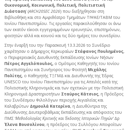
Οικονομική, Κοινωνική, Πολιτική, Πολιτιστική
Διάσταση
’ (
ARCH20SEC 2026
) που διεξήχθησαν στη
Βιβλιοθήκη και στο Αμφιθέατρο Τμημάτων ΤΙΨΑΕ/ΤΑΒΜ του
Ιονίου Πανεπιστημίου. Τις εργασίες παρακολούθησαν οι άνω
των εκατόν είκοσι εγγεγραμμένων ερευνητών, επιστημόνων,
φοιτητών αλλά και κοινού και τις δύο ημέρες του συνεδρίου.
Στην έναρξή του την Παρασκευή 13.3.2026 το Συνέδριο
χαιρέτησαν ο Δήμαρχος Κερκυραίων
Στέφανος Πουλημένος
,
ο Περιφερειακός Διευθυντής Εκπαίδευσης Ιονίων Νήσων
Πέτρος Αγγελόπουλος,
ο Ομότιμος Καθηγητής του Ιονίου
Πανεπιστημίου και Συνήγορος του Φοιτητή
Μιχάλης
Πολίτης
, ο Καθηγητής ΤΞΓΜΔ και Διευθυντής της Έδρας
UNESCΟ του Ιονίου Πανεπιστημίου για τις Απειλές κατά της
Πολιτιστικής Κληρονομιάς και των σχετικών με την Πολιτιστική
Κληρονομιά Δραστηριοτήτων
Σταύρος Κάτσιος
, η Πρόεδρος
του Συνδέσμου Φιλολόγων περιοχής Αιγιαλείας και
Καλαβρύτων
Δημουλά Kατερίνα
, η Διευθύντρια της
Διεύθυνσης Δευτεροβάθμιας Εκπαίδευσης και απόφοιτος του
ΠΜΣ ‘
Μεθοδολογίας
Κριτικής και Έκδοσης Ιστορικών Πηγών’
Δρ
Έλενα Βουσολίνου
, η πρόεδρος του Συλλόγου Αποφοίτων