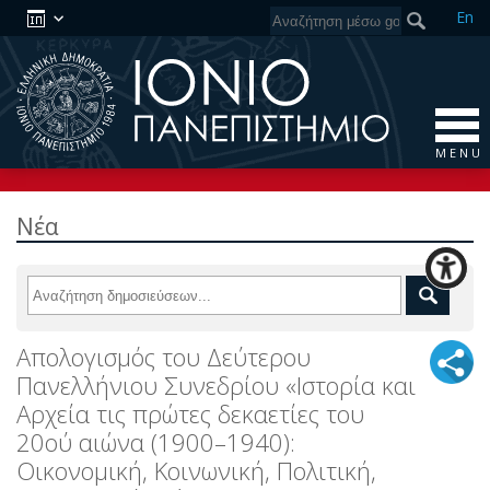
En
M E N U
Νέα
Απολογισμός του Δεύτερου
Πανελλήνιου Συνεδρίου «Ιστορία και
Αρχεία τις πρώτες δεκαετίες του
20ού αιώνα (1900–1940):
Οικονομική, Κοινωνική, Πολιτική,