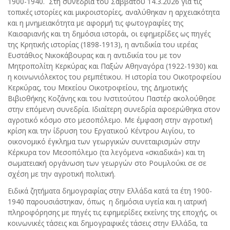
1900-1940. Στη συνεδρία του Σαββάτου 14.3.2026 για τις
τοπικές ιστορίες και μικροιστορίες, αναλύθηκαν η αρχειακότητα
και η μνημειακότητα με αφορμή τις φωτογραφίες της
Καισαριανής και τη δημόσια ιστοράι, οι εφημερίδες ως πηγές
της Κρητικής ιστορίας (1898-1913), η αντιδικία του ιερέας
Ευστάθιος Νικοκάβουρας και η αντιδικία του με τον
Μητροπολίτη Κερκύρας και Παξών Αθηναγόρα (1922-1930) και
η κοινωνιόλεκτος του ρεμπέτικου. Η ιστορία του Οικοτροφείου
Κερκύρας, του Μεκείου Οικοτροφείου, της Δημοτικής
Βιβιοθήκης Κοζάνης και του Ινστιτούτου Παστέρ ακολούθησε
στην επόμενη συνεδρία. Ιδιαίτερη συνεδρία αφοερώθηκα στον
αγροτικό κόσμο στο μεσοπόλεμο. Με έμφαση στην αγροτική
κρίση και την ίδρυση του Εργατικού Κέντρου Αιγίου, το
οικονομικό έγκλημα των γεωργικών συνεταιρισμών στην
Κέρκυρα τον Μεσοπόλεμο (τα λεγόμενα «σκιαδικά») και τη
σωματειακή οργάνωση των γεωργών στο Ρουμλούκι σε σε
σχέση με την αγροτική πολιτική.
Ειδικά ζητήματα δημογραφίας στην Ελλάδα κατά τα έτη 1900-
1940 παρουσιάστηκαν, όπως η δημόσια υγεία και η ιατρική
πληροφόρησης με πηγές τις εφημερίδες εκείνης της εποχής, οι
κοινωνικές τάσεις και δημογραφικές τάσεις στην Ελλάδα, τα