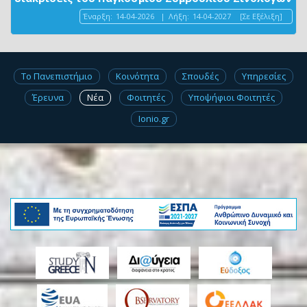
Έναρξη:
14-04-2026
|
Λήξη:
14-04-2027
[Σε Εξέλιξη]
Το Πανεπιστήμιο
Κοινότητα
Σπουδές
Υπηρεσίες
Έρευνα
Νέα
Φοιτητές
Υποψήφιοι Φοιτητές
Ionio.gr