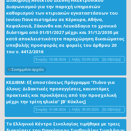
Διακήρυξη Ανοικτού Διεθνή Ηλεκτρονικού
Διαγωνισμού για την παροχή υπηρεσιών
καθαρισμού των κτιριακών εγκαταστάσεων του
Ιονίου Πανεπιστημίου σε Κέρκυρα, Αθήνα,
Κεφαλονιά, Ζάκυνθο και Λευκάδαγια το χρονικό
διάστημα από 01/01/2027 μέχρι και 31/12/2030 με
κατά αποκλειστικότητα παραχώρηση δικαιώματος
υποβολής προσφοράς σε φορείς του άρθρου 20
του ν. 4412/2016
Έναρξη:
03-08-2026
|
Λήξη:
03-09-2026
[Σε Εξέλιξη]
Συνημμένα αρχεία
ΚΕΔΙΒΙΜ: Εξ αποστάσεως Πρόγραμμα “Πιάνο για
όλους: Διδακτικές προσεγγίσεις, καινοτόμες
πρακτικές και προκλήσεις από την προσχολική
μέχρι την τρίτη ηλικία” [Β' Κύκλος]
Έναρξη:
01-08-2026
|
Λήξη:
30-09-2026
[Σε Εξέλιξη]
Το Ελληνικό Κέντρο Σινολογίας τιμήθηκε με τρεις
διακρίσεις του Παγκόσμιου Συμβουλίου Σινολόγων