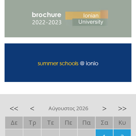
<<
<
>
>>
Αύγουστος 2026
Δε
Τρ
Τε
Πε
Πα
Σα
Κυ