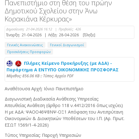
Πανεπιστήμιο στη θέση του πρώην
Δημοτικού Σχολείου στην Άνω
Κορακιάνα Κέρκυρας»
Δημοσίευση:
21-04-2026 16:12
|
Προβολές:
426
Έναρξη:
21-04-2026
|
Λήξη:
28-04-2026
[Έληξε]
Γενικές Ανακοινώσεις
Γενικοί Διαγωνισμοί
Προσκλήσεις Προσφορών
Πλήρες Κείμενο Προκήρυξης (με ΑΔΑ) -
Παράρτημα Α ΕΝΤΥΠΟ ΟΙΚΟΝΟΜΙΚΗΣ ΠΡΟΣΦΟΡΑΣ
Mέγεθος: 856.06 KB :: Τύπος: Αρχείο PDF
Αναθέτουσα Αρχή: Ιόνιο Πανεπιστήμιο
Διαγωνιστική Διαδικασία Ανάθεσης Υπηρεσίας:
Απευθείας Ανάθεση (άρθρο 118 ν.4412/2016 όπως ισχύει)
Η με ΑΔΑ: ΨΑΟΟ46Ψ8ΝΨ-ΟΞ1 Απόφαση του Αντιπρύτανη
Οικονομικών & Διοικητικών Υποθέσεων του Ι.Π. (Αρ. Πρωτ.
ΕΣΩΤ 1569/1-4-2026)
Τύπος Υπηρεσίας: Παροχή Υπηρεσιών