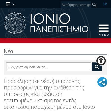
En
M E N U
Νέα
Πρόσκληση (εκ νέου) υποβολής
προσφορών για την ανάθεση της
υπηρεσίας «Κατεδάφιση
ερειπωμένου κτίσματος εντός
οικοπέδου παραχωρημένου στο Ιόνιο