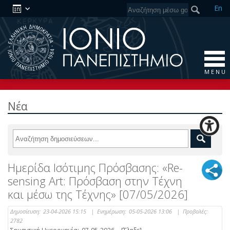
En
M E N U
Νέα
Ημερίδα Ισότιμης Πρόσβασης: «Re-
sensing Art: Πρόσβαση στην Τέχνη
και μέσω της Τέχνης» [07/05/2026]
Δημοσίευση:
23-04-2026 15:15
|
Ενημέρωση:
05-05-2026 13:06
|
Προβολές:
2782