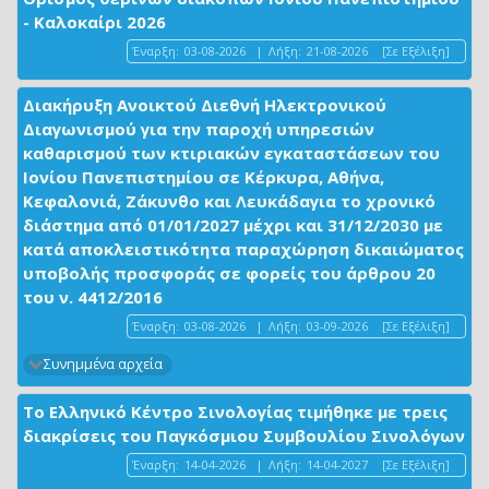
- Καλοκαίρι 2026
Έναρξη:
03-08-2026
|
Λήξη:
21-08-2026
[Σε Εξέλιξη]
Διακήρυξη Ανοικτού Διεθνή Ηλεκτρονικού
Διαγωνισμού για την παροχή υπηρεσιών
καθαρισμού των κτιριακών εγκαταστάσεων του
Ιονίου Πανεπιστημίου σε Κέρκυρα, Αθήνα,
Κεφαλονιά, Ζάκυνθο και Λευκάδαγια το χρονικό
διάστημα από 01/01/2027 μέχρι και 31/12/2030 με
κατά αποκλειστικότητα παραχώρηση δικαιώματος
υποβολής προσφοράς σε φορείς του άρθρου 20
του ν. 4412/2016
Έναρξη:
03-08-2026
|
Λήξη:
03-09-2026
[Σε Εξέλιξη]
Συνημμένα αρχεία
Το Ελληνικό Κέντρο Σινολογίας τιμήθηκε με τρεις
διακρίσεις του Παγκόσμιου Συμβουλίου Σινολόγων
Έναρξη:
14-04-2026
|
Λήξη:
14-04-2027
[Σε Εξέλιξη]