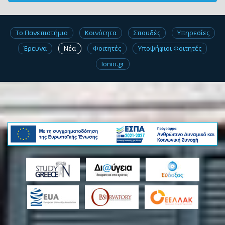
Το Πανεπιστήμιο
Κοινότητα
Σπουδές
Υπηρεσίες
Έρευνα
Νέα
Φοιτητές
Υποψήφιοι Φοιτητές
Ionio.gr