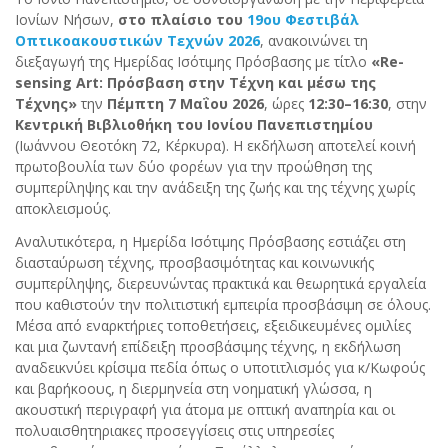
Ιονίων Νήσων,
στο πλαίσιο του
19ου Φεστιβάλ
Οπτικοακουστικών Τεχνών 2026
, ανακοινώνει τη
διεξαγωγή της Ημερίδας Ισότιμης Πρόσβασης με τίτλο
«
Re
-
sensing
Art
: Πρόσβαση στην Τέχνη και μέσω της
Τέχνης»
την
Πέμπτη 7 Μαΐου 2026
, ώρες
12:30–16:30
, στην
Κεντρική Βιβλιοθήκη του Ιονίου Πανεπιστημίου
(Ιωάννου Θεοτόκη 72, Κέρκυρα). Η εκδήλωση αποτελεί κοινή
πρωτοβουλία των δύο φορέων για την προώθηση της
συμπερίληψης και την ανάδειξη της ζωής και της τέχνης χωρίς
αποκλεισμούς.
Αναλυτικότερα, η Ημερίδα Ισότιμης Πρόσβασης εστιάζει στη
διασταύρωση τέχνης, προσβασιμότητας και κοινωνικής
συμπερίληψης, διερευνώντας πρακτικά και θεωρητικά εργαλεία
που καθιστούν την πολιτιστική εμπειρία προσβάσιμη σε όλους.
Μέσα από εναρκτήριες τοποθετήσεις, εξειδικευμένες ομιλίες
και μια ζωντανή επίδειξη προσβάσιμης τέχνης, η εκδήλωση
αναδεικνύει κρίσιμα πεδία όπως ο υποτιτλισμός για κ/Κωφούς
και βαρήκοους, η διερμηνεία στη νοηματική γλώσσα, η
ακουστική περιγραφή για άτομα με οπτική αναπηρία και οι
πολυαισθητηριακες προσεγγίσεις στις υπηρεσίες