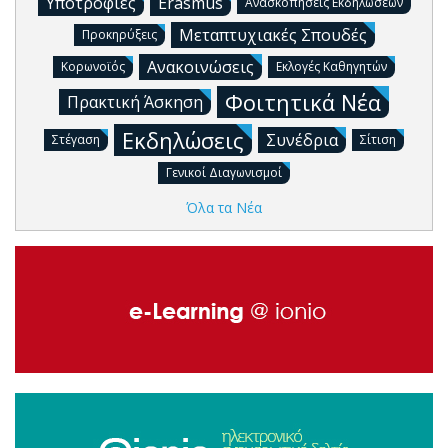
Υποτροφίες
Erasmus
Ανασκοπήσεις Εκδηλώσεων
Μεταπτυχιακές Σπουδές
Προκηρύξεις
Ανακοινώσεις
Κορωνοϊός
Εκλογές Καθηγητών
Φοιτητικά Νέα
Πρακτική Άσκηση
Εκδηλώσεις
Συνέδρια
Στέγαση
Σίτιση
Γενικοί Διαγωνισμοί
Όλα τα Νέα