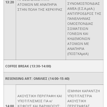
13:20
ΣYNOMOΣΠONΔIAΣ
ΑΤΟΜΩΝ ΜΕ ΑΝΑΠΗΡΙΑ
AMEA (E.Σ.A.μεA.)
ΣΤΗΝ ΠΟΛΗ ΤΗΣ ΚΕΡΚΥΡΑΣ
ANTIΠPOEΔPOΣ THΣ
ΠANEΛΛHNIAΣ
OMOΣΠONΔIAΣ
ΣΩMATEIΩN
ΓONEΩN KAI
KHΔEMONΩN
ATOMΩN ME
ANAΠHPIA
(ΠΟΣΓΚΑμεΑ)
COFFEE BREAK (13:30-14:00)
RESENSING ART: ΟΜΙΛΙΕΣ (14:00-15:40)
ΙΣΜΗΝΗ ΚΑΡΑΝΤΖΗ
ΑΚΟΥΣΤΙΚΗ ΠΕΡΙΓΡΑΦΗ ΚΑΙ
ΥΠΟΤΙΤΛΙΣΤΡΙΑ
ΥΠΟΤΙΤΛΙΣΜΟΣ ΓΙΑ κ/
ΑΚΟΥΣΤΙΚΗ
14:00
ΚΩΦΟΥΣ ΚΑΙ ΒΑΡΗΚΟΟΥΣ:
ΠΕΡΙΓΡΑΦΕΑΣ