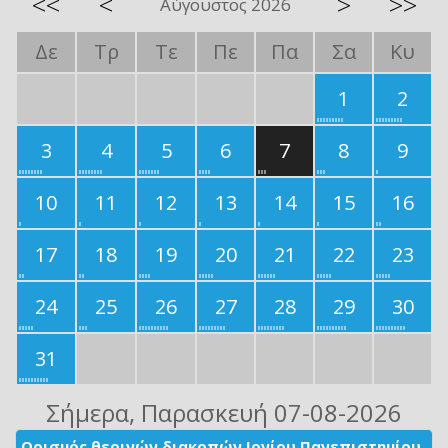
<<
<
>
>>
Αύγουστος 2026
Δε
Τρ
Τε
Πε
Πα
Σα
Κυ
1
2
3
4
5
6
7
8
9
10
11
12
13
14
15
16
17
18
19
20
21
22
23
24
25
26
27
28
29
30
31
Σήμερα
, Παρασκευή 07-08-2026
Ορισμός θερινών διακοπών Ιονίου Πανεπιστημίου