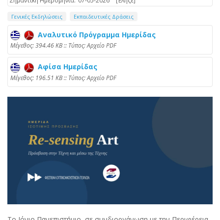
Σημαντική Ημερομηνία:
07-05-2026
[Έληξε]
Γενικές Εκδηλώσεις
Εκπαιδευτικές Δράσεις
Αναλυτικό Πρόγραμμα Ημερίδας
Mέγεθος: 394.46 KB :: Τύπος: Αρχείο PDF
Αφίσα Ημερίδας
Mέγεθος: 196.51 KB :: Τύπος: Αρχείο PDF
Το Ιόνιο Πανεπιστήμιο, σε συνδιοργάνωση με την Περιφέρεια