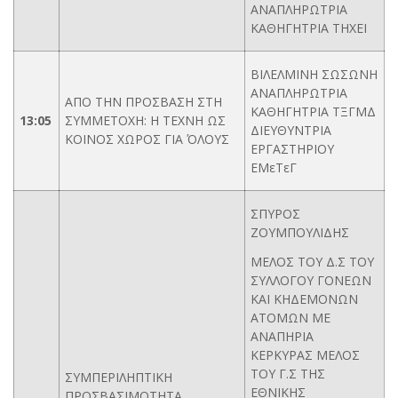
ΑΝΑΠΛΗΡΩΤΡΙΑ
ΚΑΘΗΓΗΤΡΙΑ ΤΗΧΕΙ
ΒΙΛΕΛΜΙΝΗ ΣΩΣΩΝΗ
ΑΝΑΠΛΗΡΩΤΡΙΑ
ΑΠΟ ΤΗΝ ΠΡΟΣΒΑΣΗ ΣΤΗ
ΚΑΘΗΓΗΤΡΙΑ ΤΞΓΜΔ
13:
05
ΣΥΜΜΕΤΟΧΗ: Η ΤΕΧΝΗ ΩΣ
ΔΙΕΥΘΥΝΤΡΙΑ
ΚΟΙΝΟΣ ΧΩΡΟΣ ΓΙΑ ΌΛΟΥΣ
ΕΡΓΑΣΤΗΡΙΟΥ
ΕΜεΤεΓ
ΣΠΥΡΟΣ
ΖΟΥΜΠΟΥΛΙΔΗΣ
MEΛOΣ TOY Δ.Σ TOY
ΣYΛΛOΓOY ΓONEΩN
KAI KHΔEMONΩN
ATOMΩN ME
ANAΠHPIA
KEPKYPAΣ MEΛOΣ
TOY Γ.Σ THΣ
ΣΥΜΠΕΡΙΛΗΠΤΙΚΗ
EΘNIKHΣ
ΠΡΟΣΒΑΣΙΜΟΤΗΤΑ