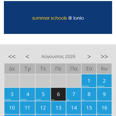
<<
<
>
>>
Αύγουστος 2026
Δε
Τρ
Τε
Πε
Πα
Σα
Κυ
1
2
3
4
5
6
7
8
9
10
11
12
13
14
15
16