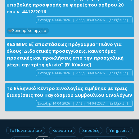
υποβολής προσφοράς σε φορείς του άρθρου 20
του ν. 4412/2016
Έναρξη:
03-08-2026
|
Λήξη:
03-09-2026
[Σε Εξέλιξη]
Συνημμένα αρχεία
ΚΕΔΙΒΙΜ: Εξ αποστάσεως Πρόγραμμα “Πιάνο για
όλους: Διδακτικές προσεγγίσεις, καινοτόμες
πρακτικές και προκλήσεις από την προσχολική
μέχρι την τρίτη ηλικία” [Β' Κύκλος]
Έναρξη:
01-08-2026
|
Λήξη:
30-09-2026
[Σε Εξέλιξη]
Το Ελληνικό Κέντρο Σινολογίας τιμήθηκε με τρεις
διακρίσεις του Παγκόσμιου Συμβουλίου Σινολόγων
Έναρξη:
14-04-2026
|
Λήξη:
14-04-2027
[Σε Εξέλιξη]
Το Πανεπιστήμιο
Κοινότητα
Σπουδές
Υπηρεσίες