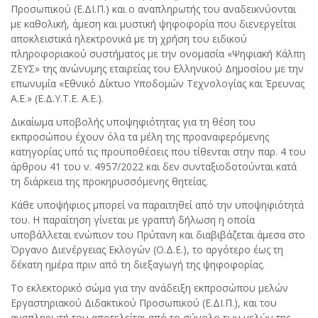
Προσωπικού (Ε.ΔΙ.Π.) και ο αναπληρωτής του αναδεικνύονται
με καθολική, άμεση και μυστική ψηφοφορία που διενεργείται
αποκλειστικά ηλεκτρονικά με τη χρήση του ειδικού
πληροφοριακού συστήματος με την ονομασία «Ψηφιακή Κάλπη
ΖΕΥΣ» της ανώνυμης εταιρείας του Ελληνικού Δημοσίου με την
επωνυμία «Εθνικό Δίκτυο Υποδομών Τεχνολογίας και Έρευνας
Α.Ε.» (Ε.Δ.Υ.Τ.Ε. Α.Ε.).
Δικαίωμα υποβολής υποψηφιότητας για τη θέση του
εκπροσώπου έχουν όλα τα μέλη της προαναφερόμενης
κατηγορίας υπό τις προϋποθέσεις που τίθενται στην παρ. 4 του
άρθρου 41 του ν. 4957/2022 και δεν συνταξιοδοτούνται κατά
τη διάρκεια της προκηρυσσόμενης θητείας.
Κάθε υποψήφιος μπορεί να παραιτηθεί από την υποψηφιότητά
του. Η παραίτηση γίνεται με γραπτή δήλωση η οποία
υποβάλλεται ενώπιον του Πρύτανη και διαβιβάζεται άμεσα στο
Όργανο Διενέργειας Εκλογών (Ο.Δ.Ε.), το αργότερο έως τη
δέκατη ημέρα πριν από τη διεξαγωγή της ψηφοφορίας.
Το εκλεκτορικό σώμα για την ανάδειξη εκπροσώπου μελών
Εργαστηριακού Διδακτικού Προσωπικού (Ε.ΔΙ.Π.), και του
αναπληρωτή του αποτελείται από το σύνολο των μελών της