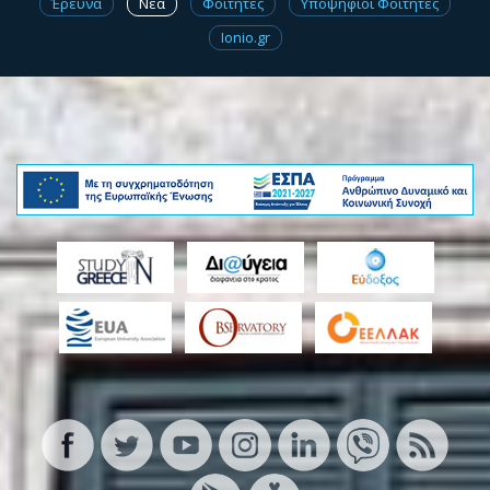
Έρευνα
Νέα
Φοιτητές
Υποψήφιοι Φοιτητές
Ionio.gr