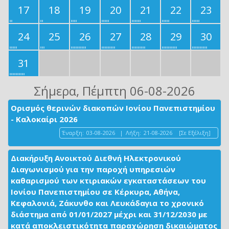
17
18
19
20
21
22
23
24
25
26
27
28
29
30
31
Σήμερα
, Πέμπτη 06-08-2026
Ορισμός θερινών διακοπών Ιονίου Πανεπιστημίου
- Καλοκαίρι 2026
Έναρξη:
03-08-2026
|
Λήξη:
21-08-2026
[Σε Εξέλιξη]
Διακήρυξη Ανοικτού Διεθνή Ηλεκτρονικού
Διαγωνισμού για την παροχή υπηρεσιών
καθαρισμού των κτιριακών εγκαταστάσεων του
Ιονίου Πανεπιστημίου σε Κέρκυρα, Αθήνα,
Κεφαλονιά, Ζάκυνθο και Λευκάδαγια το χρονικό
διάστημα από 01/01/2027 μέχρι και 31/12/2030 με
κατά αποκλειστικότητα παραχώρηση δικαιώματος