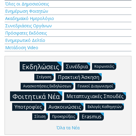
Όλες οι Δημοσιεύσεις
Ενημέρωση Φοιτητών
Ακαδημαϊκό Ημερολόγιο
Συνεδριάσεις Οργάνων
Πρόσφατες Εκδόσεις
Ενημερωτικό Δελτίο
Μετάδοση Video
Εκδηλώσεις
Συνέδρια
Κορωνοϊός
Πρακτική Άσκηση
Στέγαση
Ανασκοπήσεις Εκδηλώσεων
Γενικοί Διαγωνισμοί
Φοιτητικά Νέα
Μεταπτυχιακές Σπουδές
Υποτροφίες
Ανακοινώσεις
Εκλογές Καθηγητών
Erasmus
Σίτιση
Προκηρύξεις
Όλα τα Νέα