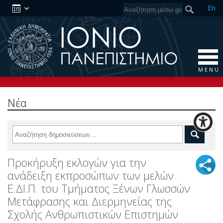
En
M E N U
Νέα
Προκήρυξη εκλογών για την
ανάδειξη εκπροσώπων των μελών
Ε.ΔΙ.Π. του Τμήματος Ξένων Γλωσσών
Μετάφρασης και Διερμηνείας της
Σχολής Ανθρωπιστικών Επιστημών