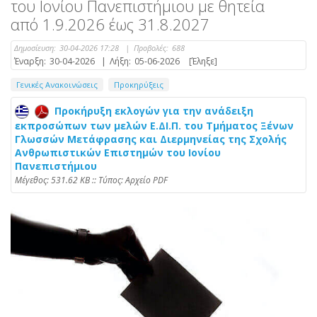
του Ιονίου Πανεπιστήμιου με θητεία
από 1.9.2026 έως 31.8.2027
Δημοσίευση:
30-04-2026 17:28
|
Προβολές:
688
Έναρξη:
30-04-2026
|
Λήξη:
05-06-2026
[Έληξε]
Γενικές Ανακοινώσεις
Προκηρύξεις
Προκήρυξη εκλογών για την ανάδειξη
εκπροσώπων των μελών Ε.ΔΙ.Π. του Τμήματος Ξένων
Γλωσσών Μετάφρασης και Διερμηνείας της Σχολής
Ανθρωπιστικών Επιστημών του Ιονίου
Πανεπιστήμιου
Mέγεθος: 531.62 KB :: Τύπος: Αρχείο PDF