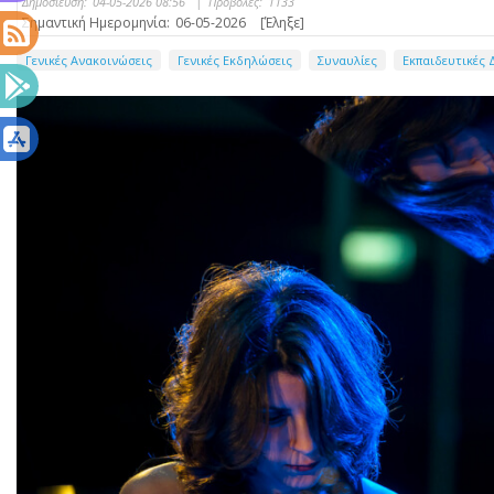
Δημοσίευση:
04-05-2026 08:56
|
Προβολές:
1133
Σημαντική Ημερομηνία:
06-05-2026
[Έληξε]
Γενικές Ανακοινώσεις
Γενικές Εκδηλώσεις
Συναυλίες
Εκπαιδευτικές 