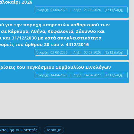
αλοκαίρι 2026
Έναρξη:
03-08-2026
|
Λήξη:
21-08-2026
[Σε Εξέλιξη]
ού για την παροχή υπηρεσιών καθαρισμού των
σε Κέρκυρα, Αθήνα, Κεφαλονιά, Ζάκυνθο και
ι και 31/12/2030 με κατά αποκλειστικότητα
είς του άρθρου 20 του ν. 4412/2016
Έναρξη:
03-08-2026
|
Λήξη:
03-09-2026
[Σε Εξέλιξη]
ακρίσεις του Παγκόσμιου Συμβουλίου Σινολόγων
Έναρξη:
14-04-2026
|
Λήξη:
14-04-2027
[Σε Εξέλιξη]
Υποψήφιοι Φοιτητές
Ionio.gr