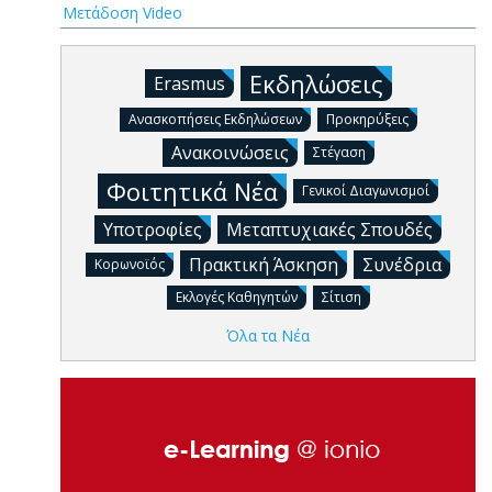
Μετάδοση Video
Εκδηλώσεις
Erasmus
Ανασκοπήσεις Εκδηλώσεων
Προκηρύξεις
Ανακοινώσεις
Στέγαση
Φοιτητικά Νέα
Γενικοί Διαγωνισμοί
Υποτροφίες
Μεταπτυχιακές Σπουδές
Πρακτική Άσκηση
Συνέδρια
Κορωνοϊός
Εκλογές Καθηγητών
Σίτιση
Όλα τα Νέα