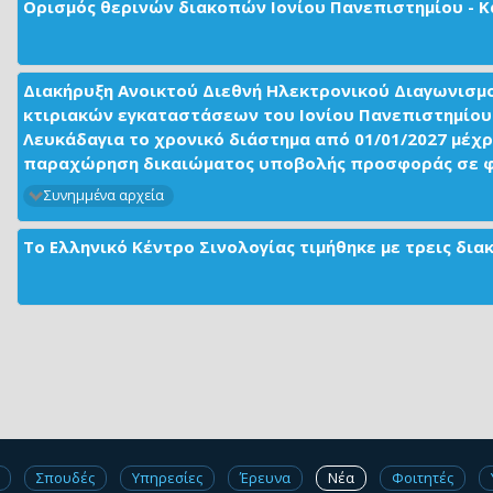
Ορισμός θερινών διακοπών Ιονίου Πανεπιστημίου - Κ
Διακήρυξη Ανοικτού Διεθνή Ηλεκτρονικού Διαγωνισμ
κτιριακών εγκαταστάσεων του Ιονίου Πανεπιστημίου 
Λευκάδαγια το χρονικό διάστημα από 01/01/2027 μέχρ
παραχώρηση δικαιώματος υποβολής προσφοράς σε φορ
Συνημμένα αρχεία
Το Ελληνικό Κέντρο Σινολογίας τιμήθηκε με τρεις δι
Σπουδές
Υπηρεσίες
Έρευνα
Νέα
Φοιτητές