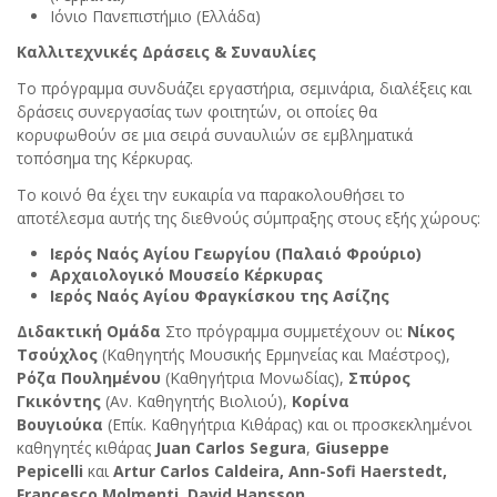
Ιόνιο Πανεπιστήμιο (Ελλάδα)
Καλλιτεχνικές Δράσεις & Συναυλίες
Το πρόγραμμα συνδυάζει εργαστήρια, σεμινάρια, διαλέξεις και
δράσεις συνεργασίας των φοιτητών, οι οποίες θα
κορυφωθούν σε μια σειρά συναυλιών σε εμβληματικά
τοπόσημα της Κέρκυρας.
Το κοινό θα έχει την ευκαιρία να παρακολουθήσει το
αποτέλεσμα αυτής της διεθνούς σύμπραξης στους εξής χώρους:
Ιερός Ναός Αγίου Γεωργίου (Παλαιό Φρούριο)
Αρχαιολογικό Μουσείο Κέρκυρας
Ιερός Ναός Αγίου Φραγκίσκου της Ασίζης
Διδακτική Ομάδα
Στο πρόγραμμα συμμετέχουν οι:
Νίκος
Τσούχλος
(Καθηγητής Μουσικής Ερμηνείας και Μαέστρος),
Ρόζα Πουλημένου
(Καθηγήτρια Μονωδίας),
Σπύρος
Γκικόντης
(Αν. Καθηγητής Βιολιού),
Κορίνα
Βουγιούκα
(Επίκ. Καθηγήτρια Κιθάρας) και οι προσκεκλημένοι
καθηγητές κιθάρας
Juan
Carlos
Segura
,
Giuseppe
Pepicelli
και
Artur Carlos Caldeira
,
Ann
-
Sofi
Haerstedt
,
Francesco
Molmenti
,
David
Hansson
.