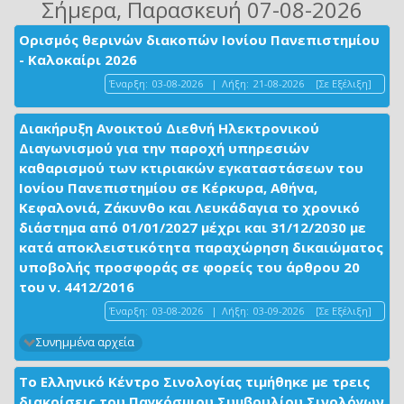
Σήμερα
, Παρασκευή 07-08-2026
Ορισμός θερινών διακοπών Ιονίου Πανεπιστημίου
- Καλοκαίρι 2026
Έναρξη:
03-08-2026
|
Λήξη:
21-08-2026
[Σε Εξέλιξη]
Διακήρυξη Ανοικτού Διεθνή Ηλεκτρονικού
Διαγωνισμού για την παροχή υπηρεσιών
καθαρισμού των κτιριακών εγκαταστάσεων του
Ιονίου Πανεπιστημίου σε Κέρκυρα, Αθήνα,
Κεφαλονιά, Ζάκυνθο και Λευκάδαγια το χρονικό
διάστημα από 01/01/2027 μέχρι και 31/12/2030 με
κατά αποκλειστικότητα παραχώρηση δικαιώματος
υποβολής προσφοράς σε φορείς του άρθρου 20
του ν. 4412/2016
Έναρξη:
03-08-2026
|
Λήξη:
03-09-2026
[Σε Εξέλιξη]
Συνημμένα αρχεία
Το Ελληνικό Κέντρο Σινολογίας τιμήθηκε με τρεις
διακρίσεις του Παγκόσμιου Συμβουλίου Σινολόγων