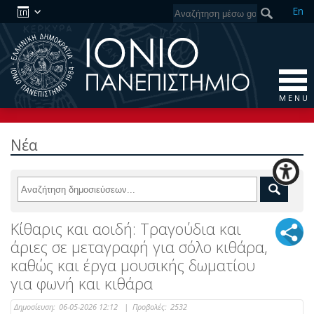
En
M E N U
Νέα
Κίθαρις και αοιδή: Τραγούδια και
άριες σε μεταγραφή για σόλο κιθάρα,
καθώς και έργα μουσικής δωματίου
για φωνή και κιθάρα
Δημοσίευση:
06-05-2026 12:12
|
Προβολές:
2532