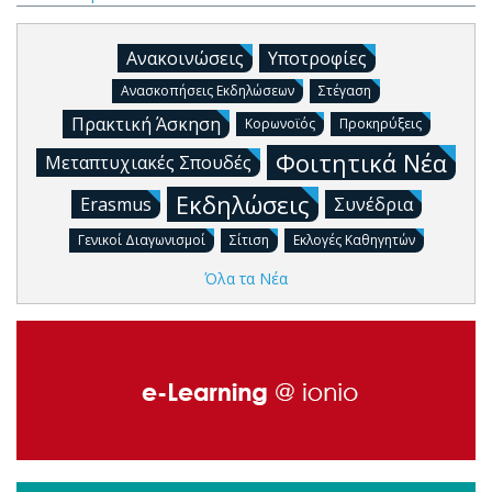
Ανακοινώσεις
Υποτροφίες
Ανασκοπήσεις Εκδηλώσεων
Στέγαση
Πρακτική Άσκηση
Κορωνοϊός
Προκηρύξεις
Φοιτητικά Νέα
Μεταπτυχιακές Σπουδές
Εκδηλώσεις
Erasmus
Συνέδρια
Γενικοί Διαγωνισμοί
Σίτιση
Εκλογές Καθηγητών
Όλα τα Νέα