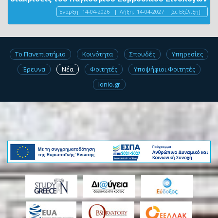
Έναρξη:
14-04-2026
|
Λήξη:
14-04-2027
[Σε Εξέλιξη]
Το Πανεπιστήμιο
Κοινότητα
Σπουδές
Υπηρεσίες
Έρευνα
Νέα
Φοιτητές
Υποψήφιοι Φοιτητές
Ionio.gr