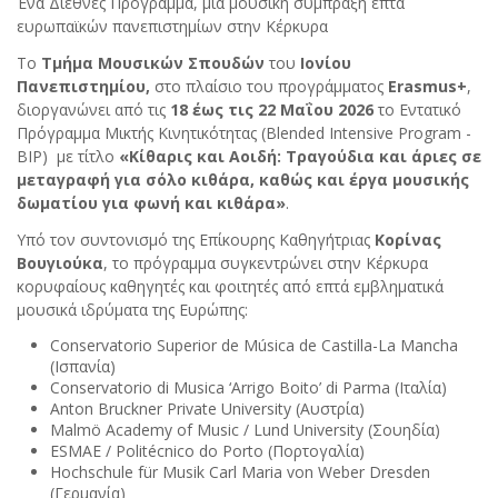
Ένα Διεθνές Πρόγραμμα, μια μουσική σύμπραξη επτά
ευρωπαϊκών πανεπιστημίων στην Κέρκυρα
Το
Τμήμα Μουσικών Σπουδών
του
Ιονίου
Πανεπιστημίου,
στο πλαίσιο του προγράμματος
Erasmus
+
,
διοργανώνει από τις
18 έως τις 22 Μαΐου 2026
το Εντατικό
Πρόγραμμα Μικτής Κινητικότητας (Blended Intensive Program -
BIP) με τίτλο
«Κίθαρις και Αοιδή: Τραγούδια και άριες σε
μεταγραφή για σόλο κιθάρα, καθώς και έργα μουσικής
δωματίου για φωνή και κιθάρα»
.
Υπό τον συντονισμό της Επίκουρης Καθηγήτριας
Κορίνας
Βουγιούκα
, το πρόγραμμα συγκεντρώνει στην Κέρκυρα
κορυφαίους καθηγητές και φοιτητές από επτά εμβληματικά
μουσικά ιδρύματα της Ευρώπης:
Conservatorio Superior de Música de Castilla-La Mancha
(Ισπανία)
Conservatorio di Musica ‘Arrigo Boito’ di Parma (Ιταλία)
Anton Bruckner Private University (Αυστρία)
Malmö Academy of Music / Lund University (Σουηδία)
ESMAE / Politécnico do Porto (Πορτογαλία)
Hochschule für Musik Carl Maria von Weber Dresden
(Γερμανία)