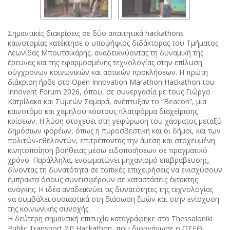
Σημαντικές διακρίσεις σε δύο απαιτητικά hackathons
καινοτομίας κατέκτησε ο υποψήφιος διδάκτορας του Τμήματος
Λεωνίδας Μπουτσικάρης, αναδεικνύοντας τη δυναμική της
έρευνας και της εφαρμοσμένης τεχνολογίας στην επίλυση
σύγχρονων κοινωνικών και αστικών προκλήσεων. Η πρώτη
διάκριση ήρθε στο Open Innovation Marathon Hackathon του
Innovent Forum 2026, όπου, σε συνεργασία με τους Γιώργο
Κατρίλακα και Συμεών Σαμαρά, ανέπτυξαν το “Beacon”, μια
καινοτόμο και χαμηλού κόστους πλατφόρμα διαχείρισης
κρίσεων. Η λύση στοχεύει στη γεφύρωση του χάσματος μεταξύ
δημόσιων φορέων, όπως η πυροσβεστική και οι δήμοι, και των
πολιτών-εθελοντών, επιτρέποντας την άμεση και στοχευμένη
κινητοποίηση βοήθειας μέσω ειδοποιήσεων σε πραγματικό
χρόνο. Παράλληλα, ενσωματώνει μηχανισμό επιβράβευσης,
δίνοντας τη δυνατότητα σε τοπικές επιχειρήσεις να ενισχύσουν
έμπρακτα όσους συνεισφέρουν σε καταστάσεις έκτακτης
ανάγκης. Η ιδέα αναδεικνύει τις δυνατότητες της τεχνολογίας
να συμβάλει ουσιαστικά στη διάσωση ζωών και στην ενίσχυση
της κοινωνικής συνοχής.
Η δεύτερη σημαντική επιτυχία καταγράφηκε στο Thessaloniki
Public Transport 2.0 Hackathon, που διοργάνωσε ο ΟΣΕΘ,