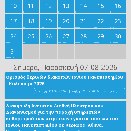
10
11
12
13
14
15
16
17
18
19
20
21
22
23
24
25
26
27
28
29
30
31
Σήμερα
, Παρασκευή 07-08-2026
Ορισμός θερινών διακοπών Ιονίου Πανεπιστημίου
- Καλοκαίρι 2026
Έναρξη:
03-08-2026
|
Λήξη:
21-08-2026
[Σε Εξέλιξη]
Διακήρυξη Ανοικτού Διεθνή Ηλεκτρονικού
Διαγωνισμού για την παροχή υπηρεσιών
καθαρισμού των κτιριακών εγκαταστάσεων του
Ιονίου Πανεπιστημίου σε Κέρκυρα, Αθήνα,