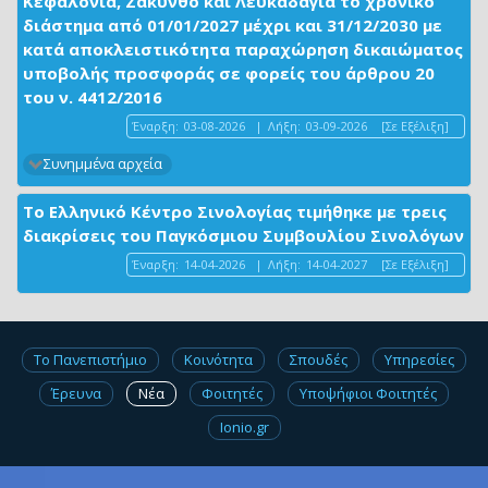
Κεφαλονιά, Ζάκυνθο και Λευκάδαγια το χρονικό
διάστημα από 01/01/2027 μέχρι και 31/12/2030 με
κατά αποκλειστικότητα παραχώρηση δικαιώματος
υποβολής προσφοράς σε φορείς του άρθρου 20
του ν. 4412/2016
Έναρξη:
03-08-2026
|
Λήξη:
03-09-2026
[Σε Εξέλιξη]
Συνημμένα αρχεία
Το Ελληνικό Κέντρο Σινολογίας τιμήθηκε με τρεις
διακρίσεις του Παγκόσμιου Συμβουλίου Σινολόγων
Έναρξη:
14-04-2026
|
Λήξη:
14-04-2027
[Σε Εξέλιξη]
Το Πανεπιστήμιο
Κοινότητα
Σπουδές
Υπηρεσίες
Έρευνα
Νέα
Φοιτητές
Υποψήφιοι Φοιτητές
Ionio.gr