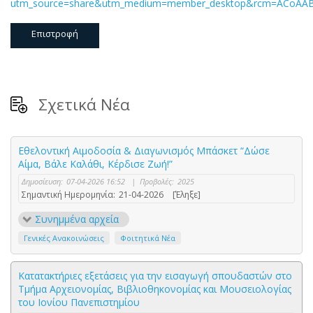
utm_source=share&utm_medium=member_desktop&rcm=ACoA
Επιστροφή
Σχετικά Νέα
Εθελοντική Αιμοδοσία & Διαγωνισμός Μπάσκετ “Δώσε
Αίμα, Βάλε Καλάθι, Κέρδισε Ζωή!”
Δημοσίευση:
07-04-2026 16:52
|
Προβολές:
2025
Σημαντική Ημερομηνία:
21-04-2026
[Έληξε]
Συνημμένα αρχεία
Γενικές Ανακοινώσεις
Φοιτητικά Νέα
Κατατακτήριες εξετάσεις για την εισαγωγή σπουδαστών στο
Τμήμα Αρχειονομίας, Βιβλιοθηκονομίας και Μουσειολογίας
του Ιονίου Πανεπιστημίου