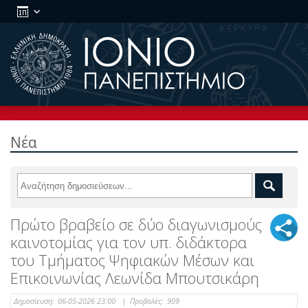
Νέα
Πρώτο βραβείο σε δύο διαγωνισμούς
καινοτομίας για τον υπ. διδάκτορα
του Τμήματος Ψηφιακών Μέσων και
Επικοινωνίας Λεωνίδα Μπουτσικάρη
Δημοσίευση:
06-05-2026 23:00
|
Προβολές:
909