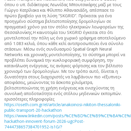
όπου ο υπ. διδάκτορας Λεωνίδας Μπουτσικάρης μαζί με τους
Γιώργο Κατρίλακα και Φίλιππο Αθανασιάδη, απέσπασε το
πρώτο βραβείο για τη λύση “SKGRID”. Πρόκειται για ένα
προηγμένο σύστημα βελτιστοποίησης δρομολογίων σε
πραγματικό χρόνο για τον στόλο ηλεκτρικών λεωφορείων της
Θεσσαλονίκης.Η καινοτομία του SKGRID έγκειται στο ότι
μοντελοποιεί την πόλη ως ένα χωρικό γράφημα αποτελούμενο
από 1.083 κελιά, όπου κάθε κελί αντιπροσωπεύει ένα σύνολο
στάσεων. Μέσω ενός συνδυασμού Spatial Graph Neural
Networks και χρονικής μοντελοποίησης, το σύστημα μπορεί να
προβλέπει δυναμικά την κυκλοφοριακή συμφόρηση, την
κατανάλωση ενέργειας, τις ανάγκες φόρτισης και τον βέλτιστο
χρονισμό των δρομολογίων. Με τον τρόπο αυτό, δίνεται η
δυνατότητα στους διαχειριστές να λαμβάνουν πιο «έξυπνες»
αποφάσεις, μειώνοντας τα άσκοπα χιλιόμετρα,
βελτιστοποιώντας τη χρήση ενέργειας και ενισχύοντας τη
συνολική αποδοτικότητα ενός στόλου μηδενικών εκπομπών.
ερισσότερες πληροφορίες
https://oseth.com.gr/el/article/anakoinosi-nikiton-thessaloniki-
public-transport-20-hackathon
https://www.linkedin.com/posts/%CE%BD%CE%B9%CE%BA%C
hackathon-innovent-forum-2026-ugcPost-
7444738657384701952-Is1G/?