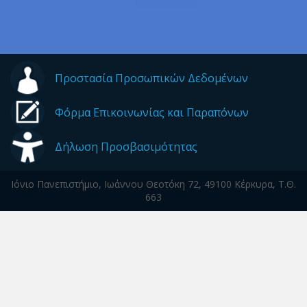
Προστασία Προσωπικών Δεδομένων
Φόρμα Επικοινωνίας και Παραπόνων
Δήλωση Προσβασιμότητας
Ιόνιο Πανεπιστήμιο, Ιωάννου Θεοτόκη 72, 49100 Κέρκυρα, Τ.Θ.
663