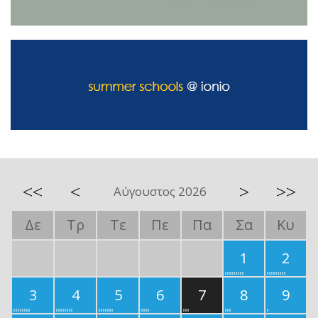
<<
<
>
>>
Αύγουστος 2026
Δε
Τρ
Τε
Πε
Πα
Σα
Κυ
1
2
3
4
5
6
7
8
9