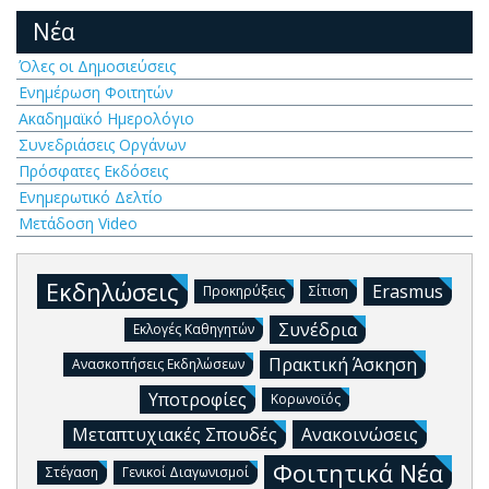
Νέα
Όλες οι Δημοσιεύσεις
Ενημέρωση Φοιτητών
Ακαδημαϊκό Ημερολόγιο
Συνεδριάσεις Οργάνων
Πρόσφατες Εκδόσεις
Ενημερωτικό Δελτίο
Μετάδοση Video
Εκδηλώσεις
Erasmus
Προκηρύξεις
Σίτιση
Συνέδρια
Εκλογές Καθηγητών
Πρακτική Άσκηση
Ανασκοπήσεις Εκδηλώσεων
Υποτροφίες
Κορωνοϊός
Μεταπτυχιακές Σπουδές
Ανακοινώσεις
Φοιτητικά Νέα
Στέγαση
Γενικοί Διαγωνισμοί