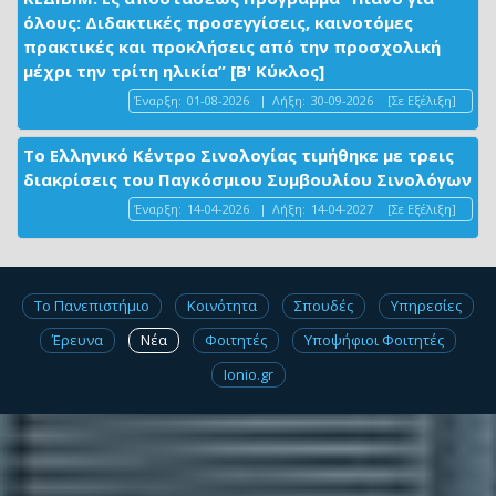
όλους: Διδακτικές προσεγγίσεις, καινοτόμες
πρακτικές και προκλήσεις από την προσχολική
μέχρι την τρίτη ηλικία” [Β' Κύκλος]
Έναρξη:
01-08-2026
|
Λήξη:
30-09-2026
[Σε Εξέλιξη]
Το Ελληνικό Κέντρο Σινολογίας τιμήθηκε με τρεις
διακρίσεις του Παγκόσμιου Συμβουλίου Σινολόγων
Έναρξη:
14-04-2026
|
Λήξη:
14-04-2027
[Σε Εξέλιξη]
Το Πανεπιστήμιο
Κοινότητα
Σπουδές
Υπηρεσίες
Έρευνα
Νέα
Φοιτητές
Υποψήφιοι Φοιτητές
Ionio.gr