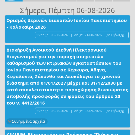
Σήμερα
, Πέμπτη 06-08-2026
Ορισμός θερινών διακοπών Ιονίου Πανεπιστημίου
- Καλοκαίρι 2026
Έναρξη:
03-08-2026
|
Λήξη:
21-08-2026
[Σε Εξέλιξη]
Διακήρυξη Ανοικτού Διεθνή Ηλεκτρονικού
Διαγωνισμού για την παροχή υπηρεσιών
καθαρισμού των κτιριακών εγκαταστάσεων του
Ιονίου Πανεπιστημίου σε Κέρκυρα, Αθήνα,
Κεφαλονιά, Ζάκυνθο και Λευκάδαγια το χρονικό
διάστημα από 01/01/2027 μέχρι και 31/12/2030 με
κατά αποκλειστικότητα παραχώρηση δικαιώματος
υποβολής προσφοράς σε φορείς του άρθρου 20
του ν. 4412/2016
Έναρξη:
03-08-2026
|
Λήξη:
03-09-2026
[Σε Εξέλιξη]
Συνημμένα αρχεία
ΚΕΔΙΒΙΜ: Εξ αποστάσεως Πρόγραμμα “Πιάνο για