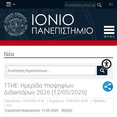
En
M E N U
Νέα
ΤΤΗΕ: Ημερίδα Υποψηφίων
Διδακτόρων 2026 [12/05/2026]
Δημοσίευση:
11-05-2026 15:32
|
Ενημέρωση:
12-05-2026 18:28
|
Προβολές:
1932
Σημαντική Ημερομηνία:
12-05-2026
[Έληξε]