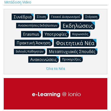
Μετάδοση Video
Συνέδρια
Σίτιση
Γενικοί Διαγωνισμοί
Στέγαση
Εκδηλώσεις
Ανασκοπήσεις Εκδηλώσεων
Erasmus
Υποτροφίες
Κορωνοϊός
Φοιτητικά Νέα
Πρακτική Άσκηση
Μεταπτυχιακές Σπουδές
Εκλογές Καθηγητών
Ανακοινώσεις
Προκηρύξεις
Όλα τα Νέα