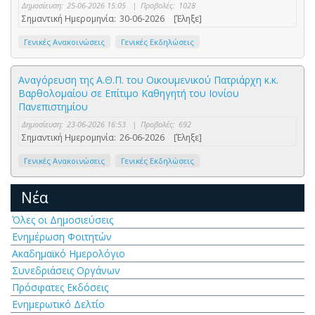
Δημοσίευση:
25-06-2026 15:05
|
Προβολές:
1028
Σημαντική Ημερομηνία:
30-06-2026
[Έληξε]
Γενικές Ανακοινώσεις
Γενικές Εκδηλώσεις
Αναγόρευση της Α.Θ.Π. του Οικουμενικού Πατριάρχη κ.κ.
Βαρθολομαίου σε Επίτιμο Καθηγητή του Ιονίου
Πανεπιστημίου
Δημοσίευση:
23-06-2026 16:53
|
Προβολές:
692
Σημαντική Ημερομηνία:
26-06-2026
[Έληξε]
Γενικές Ανακοινώσεις
Γενικές Εκδηλώσεις
Νέα
Όλες οι Δημοσιεύσεις
Ενημέρωση Φοιτητών
Ακαδημαϊκό Ημερολόγιο
Συνεδριάσεις Οργάνων
Πρόσφατες Εκδόσεις
Ενημερωτικό Δελτίο