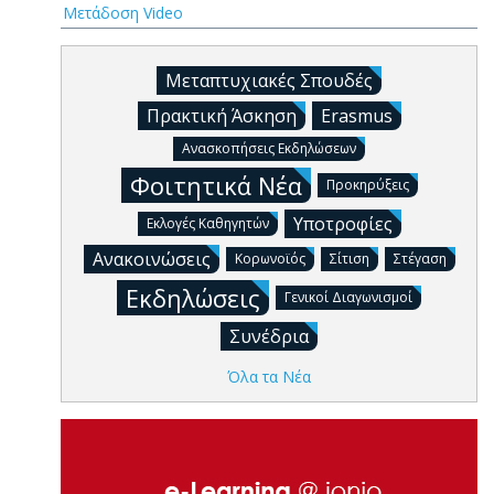
Μετάδοση Video
Μεταπτυχιακές Σπουδές
Πρακτική Άσκηση
Erasmus
Ανασκοπήσεις Εκδηλώσεων
Φοιτητικά Νέα
Προκηρύξεις
Υποτροφίες
Εκλογές Καθηγητών
Ανακοινώσεις
Κορωνοϊός
Σίτιση
Στέγαση
Εκδηλώσεις
Γενικοί Διαγωνισμοί
Συνέδρια
Όλα τα Νέα