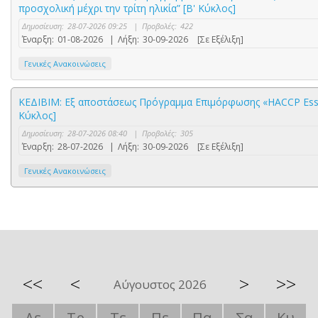
προσχολική μέχρι την τρίτη ηλικία” [Β' Κύκλος]
Δημοσίευση:
28-07-2026 09:25
|
Προβολές:
422
Έναρξη:
01-08-2026
|
Λήξη:
30-09-2026
[Σε Εξέλιξη]
Γενικές Ανακοινώσεις
ΚΕΔΙΒΙΜ: Εξ αποστάσεως Πρόγραμμα Επιμόρφωσης «HACCP Essen
Κύκλος]
Δημοσίευση:
28-07-2026 08:40
|
Προβολές:
305
Έναρξη:
28-07-2026
|
Λήξη:
30-09-2026
[Σε Εξέλιξη]
Γενικές Ανακοινώσεις
<<
<
>
>>
Αύγουστος 2026
Δε
Τρ
Τε
Πε
Πα
Σα
Κυ