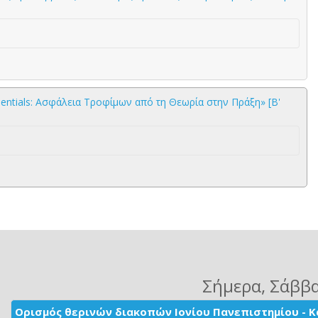
tials: Ασφάλεια Τροφίμων από τη Θεωρία στην Πράξη» [Β'
Σήμερα
, Σάββ
Ορισμός θερινών διακοπών Ιονίου Πανεπιστημίου - Κ