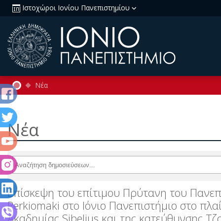
Ιστοχώροι Ιονίου Πανεπιστημίου
Νέα
Νέα
Επίσκεψη του επίτιμου Πρύτανη του Πανεπισ
Perkiomaki στο Ιόνιο Πανεπιστήμιο στο πλ
Ακαδημίας Sibelius και της κατεύθυνσης 