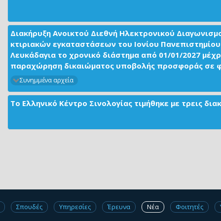
Διακήρυξη Ανοικτού Διεθνή Ηλεκτρονικού Διαγωνισμ
κτιριακών εγκαταστάσεων του Ιονίου Πανεπιστημίου 
Λευκάδαγια το χρονικό διάστημα από 01/01/2027 μέχρ
παραχώρηση δικαιώματος υποβολής προσφοράς σε φορ
Συνημμένα αρχεία
Το Ελληνικό Κέντρο Σινολογίας τιμήθηκε με τρεις δι
Σπουδές
Υπηρεσίες
Έρευνα
Νέα
Φοιτητές