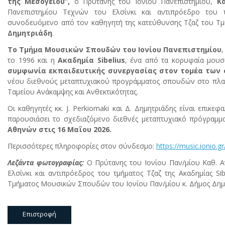
της Μεσογείου”,
ο Πρύτανης του Ιονίου Πανεπιστημίου,
Κ
Πανεπιστημίου Τεχνών του Ελσίνκι και αντιπρόεδρο του τ
συνοδευόμενο από τον καθηγητή της κατεύθυνσης Τζαζ του Τ
Δημητριάδη
.
Το Τμήμα Μουσικών Σπουδών του Ιονίου Πανεπιστημίου
το 1996 και η
Ακαδημία Sibelius
, ένα από τα κορυφαία μουσ
συμφωνία εκπαιδευτικής συνεργασίας στον τομέα των
νέου διεθνούς μεταπτυχιακού προγράμματος σπουδών στο πλαί
Ταμείου Ανάκαμψης και Ανθεκτικότητας.
Οι καθηγητές κκ. J. Perkiomaki και Δ. Δημητριάδης είναι επικε
παρουσιάσει το σχεδιαζόμενο διεθνές μεταπτυχιακό πρόγρα
Αθηνών στις 16 Μαΐου 2026.
Περισσότερες πληροφορίες στον σύνδεσμο:
https://music.ionio.
Λεζάντα φωτογραφίας:
Ο Πρύτανης του Ιονίου Παν/μίου Καθ. Α
Ελσίνκι και αντιπρόεδρος του τμήματος Τζαζ της Ακαδημίας Sibe
Τμήματος Μουσικών Σπουδών του Ιονίου Παν/μίου κ. Δήμος Δημ
Επιστροφή