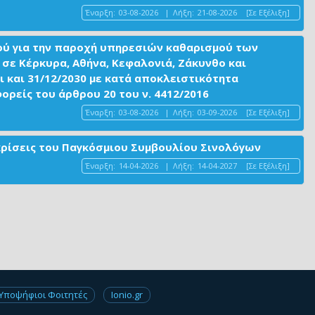
Έναρξη:
03-08-2026
|
Λήξη:
21-08-2026
[Σε Εξέλιξη]
ού για την παροχή υπηρεσιών καθαρισμού των
σε Κέρκυρα, Αθήνα, Κεφαλονιά, Ζάκυνθο και
ι και 31/12/2030 με κατά αποκλειστικότητα
είς του άρθρου 20 του ν. 4412/2016
Έναρξη:
03-08-2026
|
Λήξη:
03-09-2026
[Σε Εξέλιξη]
ακρίσεις του Παγκόσμιου Συμβουλίου Σινολόγων
Έναρξη:
14-04-2026
|
Λήξη:
14-04-2027
[Σε Εξέλιξη]
Υποψήφιοι Φοιτητές
Ionio.gr