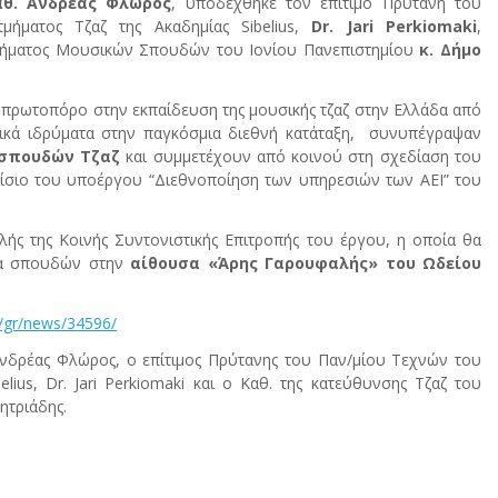
αθ. Ανδρέας Φλώρος
, υποδέχθηκε τον επίτιμο Πρύτανη του
μήματος Τζαζ της Ακαδημίας Sibelius,
Dr. Jari Perkiomaki
,
μήματος Μουσικών Σπουδών του Ιονίου Πανεπιστημίου
κ. Δήμο
, πρωτοπόρο στην εκπαίδευση της μουσικής τζαζ στην Ελλάδα από
ικά ιδρύματα στην παγκόσμια διεθνή κατάταξη, συνυπέγραψαν
 σπουδών Τζαζ
και συμμετέχουν από κοινού στη σχεδίαση του
σιο του υποέργου “Διεθνοποίηση των υπηρεσιών των ΑΕΙ” του
φαλής της Κοινής Συντονιστικής Επιτροπής του έργου, η οποία θα
μμα σπουδών στην
αίθουσα «Άρης Γαρουφαλής» του Ωδείου
gr/gr/news/34596/
νδρέας Φλώρος, ο επίτιμος Πρύτανης του Παν/μίου Τεχνών του
lius, Dr. Jari Perkiomaki και ο Καθ. της κατεύθυνσης Τζαζ του
ητριάδης.