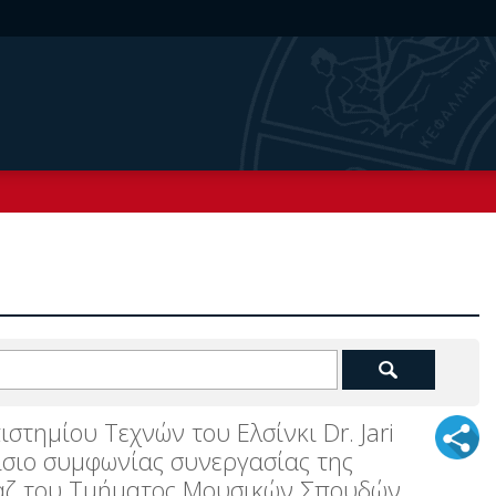
τημίου Τεχνών του Ελσίνκι Dr. Jari
αίσιο συμφωνίας συνεργασίας της
Τζαζ του Τμήματος Μουσικών Σπουδών