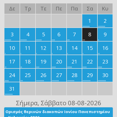
Δε
Τρ
Τε
Πε
Πα
Σα
Κυ
1
2
3
4
5
6
7
8
9
10
11
12
13
14
15
16
17
18
19
20
21
22
23
24
25
26
27
28
29
30
31
Σήμερα
, Σάββατο 08-08-2026
Ορισμός θερινών διακοπών Ιονίου Πανεπιστημίου