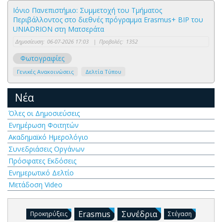
Ιόνιο Πανεπιστήμιο: Συμμετοχή του Τμήματος
Περιβάλλοντος στο διεθνές πρόγραμμα Erasmus+ BIP του
UNIADRION στη Ματσεράτα
Δημοσίευση:
06-07-2026 17:03
|
Προβολές:
1352
Φωτογραφίες
Γενικές Ανακοινώσεις
Δελτία Τύπου
Νέα
Όλες οι Δημοσιεύσεις
Ενημέρωση Φοιτητών
Ακαδημαϊκό Ημερολόγιο
Συνεδριάσεις Οργάνων
Πρόσφατες Εκδόσεις
Ενημερωτικό Δελτίο
Μετάδοση Video
Erasmus
Συνέδρια
Προκηρύξεις
Στέγαση