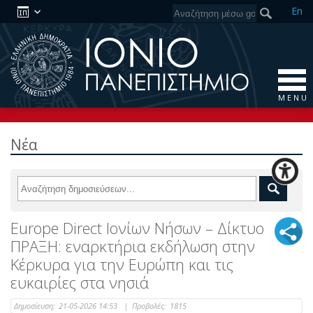
En
M E N U
Νέα
Europe Direct Ιονίων Νήσων – Δίκτυο
ΠΡΑΞΗ: εναρκτήρια εκδήλωση στην
Κέρκυρα για την Ευρώπη και τις
ευκαιρίες στα νησιά
Δημοσίευση:
21-05-2026 14:53
|
Προβολές:
1815