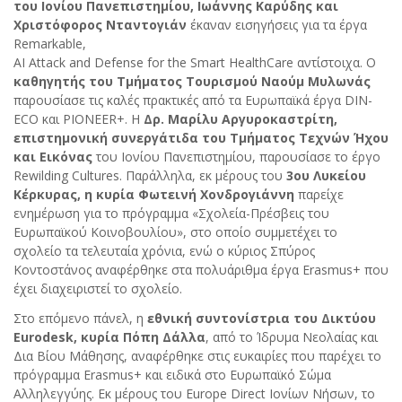
του Ιονίου Πανεπιστημίου, Ιωάννης Καρύδης και
Χριστόφορος Νταντογιάν
έκαναν εισηγήσεις για τα έργα
Remarkable,
AI Attack and Defense for the Smart HealthCare αντίστοιχα. Ο
καθηγητής του Τμήματος Τουρισμού Ναούμ Μυλωνάς
παρουσίασε τις καλές πρακτικές από τα Ευρωπαϊκά έργα DIN-
ECO και PIONEER+. Η
Δρ. Μαρίλυ Αργυροκαστρίτη,
επιστημονική συνεργάτιδα του Τμήματος Τεχνών Ήχου
και Εικόνας
του Ιονίου Πανεπιστημίου, παρουσίασε το έργο
Rewilding Cultures. Παράλληλα, εκ μέρους του
3ου Λυκείου
Κέρκυρας, η κυρία Φωτεινή Χονδρογιάννη
παρείχε
ενημέρωση για το πρόγραμμα «Σχολεία-Πρέσβεις του
Ευρωπαϊκού Κοινοβουλίου», στο οποίο συμμετέχει το
σχολείο τα τελευταία χρόνια, ενώ ο κύριος Σπύρος
Κοντοστάνος αναφέρθηκε στα πολυάριθμα έργα Erasmus+ που
έχει διαχειριστεί το σχολείο.
Στο επόμενο πάνελ, η
εθνική συντονίστρια του Δικτύου
Eurodesk, κυρία Πόπη Δάλλα
, από το Ίδρυμα Νεολαίας και
Δια Βίου Μάθησης, αναφέρθηκε στις ευκαιρίες που παρέχει το
πρόγραμμα Erasmus+ και ειδικά στο Ευρωπαϊκό Σώμα
Αλληλεγγύης. Εκ μέρους του Europe Direct Ιονίων Νήσων, το