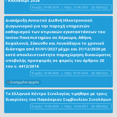
- Καλοκαίρι 2026
Έναρξη:
03-08-2026
|
Λήξη:
21-08-2026
[Σε Εξέλιξη]
Διακήρυξη Ανοικτού Διεθνή Ηλεκτρονικού
Διαγωνισμού για την παροχή υπηρεσιών
καθαρισμού των κτιριακών εγκαταστάσεων του
Ιονίου Πανεπιστημίου σε Κέρκυρα, Αθήνα,
Κεφαλονιά, Ζάκυνθο και Λευκάδαγια το χρονικό
διάστημα από 01/01/2027 μέχρι και 31/12/2030 με
κατά αποκλειστικότητα παραχώρηση δικαιώματος
υποβολής προσφοράς σε φορείς του άρθρου 20
του ν. 4412/2016
Έναρξη:
03-08-2026
|
Λήξη:
03-09-2026
[Σε Εξέλιξη]
Συνημμένα αρχεία
Το Ελληνικό Κέντρο Σινολογίας τιμήθηκε με τρεις
διακρίσεις του Παγκόσμιου Συμβουλίου Σινολόγων
Έναρξη:
14-04-2026
|
Λήξη:
14-04-2027
[Σε Εξέλιξη]