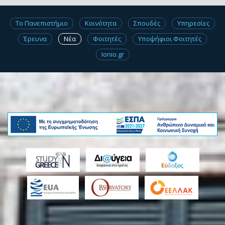
Το Πανεπιστήμιο
Κοινότητα
Σπουδές
Υπηρεσίες
Έρευνα
Νέα
Φοιτητές
Υποψήφιοι Φοιτητές
Ionio.gr