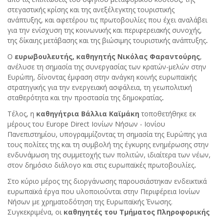
στεγαστικής κρίσης και της ανεξέλεγκτης τουριστικής
ανάπτυξης, και αφετέρου τις πρωτοβουλίες που έχει αναλάβει
για την ενίσχυση της κοινωνικής και περιφερειακής συνοχής,
της δίκαιης μετάβασης και της βιώσιμης τουριστικής ανάπτυξης
.
Ο
ευρωβουλευτής, καθηγητής Νικόλας Φαραντούρης
,
ανέλυσε τη σημασία της συνεργασίας των κρατών-μελών στην
Ευρώπη, δίνοντας έμφαση στην ανάγκη κοινής ευρωπαϊκής
στρατηγικής για την ενεργειακή ασφάλεια, τη γεωπολιτική
σταθερότητα και την προστασία της δημοκρατίας
.
Τέλος, η
καθηγήτρια Βάλλια Καϊμάκη
τοποθετήθηκε εκ
μέρους του Europe Direct Ιονίων Νήσων - Ιονίου
Πανεπιστημίου, υπογραμμίζοντας τη σημασία της Ευρώπης για
τους πολίτες της και
τη συμβολή της έγκυρης ενημέρωσης στην
ενδυνάμωση της συμμετοχής των πολιτών, ιδιαίτερα των νέων,
στον δημόσιο διάλογο και στις ευρωπαϊκές πρωτοβουλίες
.
Στο κύριο μέρος της διοργάνωσης παρουσιάστηκαν ενδεικτικά
ευρωπαϊκά έργα που υλοποιούνται στην Περιφέρεια Ιονίων
Νήσων με χρηματοδότηση της Ευρωπαϊκής Ένωσης.
Συγκεκριμένα, οι
καθηγητές του Τμήματος Πληροφορικής