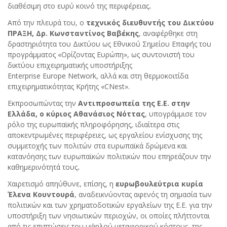
διαθέσιμη στο ευρύ κοινό της περιφέρειας
.
Από την πλευρά του, ο
τεχνικός διευθυντής του Δικτύου
ΠΡΑΞΗ, Δρ. Κωνσταντίνος Βαβέκης
, αναφέρθηκε στη
δραστηριότητα του Δικτύου ως Εθνικού Σημείου Επαφής του
προγράμματος «Ορίζοντας Ευρώπη», ως συντονιστή του
δικτύου επιχειρηματικής υποστήριξης
Enterprise Europe Network, αλλά και στη θερμοκοιτίδα
επιχειρηματικότητας Κρήτης «CNest».
Εκπροσωπώντας την
Αντιπροσωπεία της Ε.Ε. στην
Ελλάδα, ο κύριος Αθανάσιος Νόττας
, υπογράμμισε τον
ρόλο της ευρωπαϊκής πληροφόρησης, ιδιαίτερα στις
αποκεντρωμένες περιφέρειες, ως εργαλείου ενίσχυσης της
συμμετοχής των πολιτών στα ευρωπαϊκά δρώμενα και
κατανόησης των ευρωπαϊκών πολιτικών που επηρεάζουν την
καθημερινότητά τους
.
Χαιρετισμό απηύθυνε, επίσης, η
ευρωβουλεύτρια κυρία
Έλενα Κουντουρά
, αναδεικνύοντας αφενός τη σημασία των
πολιτικών και των χρηματοδοτικών εργαλείων της Ε.Ε. για την
υποστήριξη των νησιωτικών περιοχών, οι οποίες πλήττονται
από τις επιπτώσεις του υψηλού μεταφορικού κόστους, της