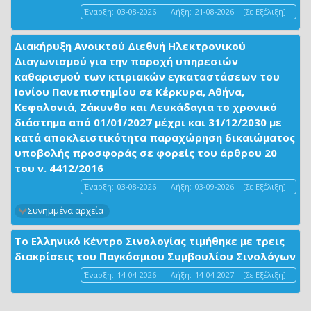
Έναρξη:
03-08-2026
|
Λήξη:
21-08-2026
[Σε Εξέλιξη]
Διακήρυξη Ανοικτού Διεθνή Ηλεκτρονικού
Διαγωνισμού για την παροχή υπηρεσιών
καθαρισμού των κτιριακών εγκαταστάσεων του
Ιονίου Πανεπιστημίου σε Κέρκυρα, Αθήνα,
Κεφαλονιά, Ζάκυνθο και Λευκάδαγια το χρονικό
διάστημα από 01/01/2027 μέχρι και 31/12/2030 με
κατά αποκλειστικότητα παραχώρηση δικαιώματος
υποβολής προσφοράς σε φορείς του άρθρου 20
του ν. 4412/2016
Έναρξη:
03-08-2026
|
Λήξη:
03-09-2026
[Σε Εξέλιξη]
Συνημμένα αρχεία
Το Ελληνικό Κέντρο Σινολογίας τιμήθηκε με τρεις
διακρίσεις του Παγκόσμιου Συμβουλίου Σινολόγων
Έναρξη:
14-04-2026
|
Λήξη:
14-04-2027
[Σε Εξέλιξη]