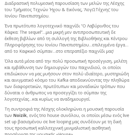
Διαδραστική πολυμεσική παρουσίαση των μελών της Λέσχης
του Τμήματος Τεχνών Ήχου & Εικόνας, ‘ΛογΩΤέχνης’ του
Ιονίου Πανεπιστημίου.
Ένα πρωτότυπο λογοτεχνικό παιχνίδι “Ο Λαβύρινθος του
Κάφκα: The sequel”…μια μικρή μεν αντιπροσωπευτική δε
έκθεση βιβλίων από τη συλλογή της Βιβλιοθήκης και Κέντρου
Πληροφόρησης του Ιονίου Πανεπιστημίου…επιλεγμένα έργα…
από το Καφκικό σύμπαν…στο επιτραπέζιο παιχνίδι μας!
Όλα αυτά μέσα από την πολύ προσωπική προσέγγιση, μελέτη
και εμβάθυνση των δημιουργών του παιχνιδιού, οι οποίοι
επιδιώκουν να μας μυήσουν στον πολύ ιδιαίτερο, μυστηριώδη
και αινιγματικό κόσμο του Kafka αποδεικνύοντας την πληθώρα
των διαφορετικών, πρωτότυπων και μοναδικών τρόπων που
δύναται ο άνθρωπος να προσεγγίζει το σύμπαν της
λογοτεχνίας…και κυρίως να αναδημιουργεί.
Τη συντροφιά της Λέσχης ολοκληρώνει η μουσική παρουσία
των
Noizik
, ενός trio house συνόλου, οι οποίοι μέσω ενός live
set up βασισμένου σε live looping μας συνδέουν με τη δική
τους προσωπική καλλιτεχνική μινιμαλιστική αισθητική
προσέγγιση της μουσικής «House».