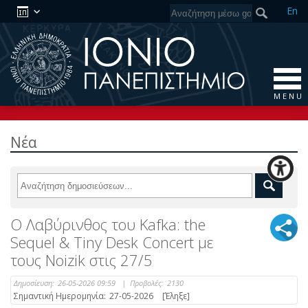
En
M E N U
Νέα
Ο Λαβύρινθος του Kafka: the
Sequel & Tiny Desk Concert με
τους Noizik στις 27/5
Δημοσίευση:
26-05-2026 09:59
|
Προβολές:
2130
Σημαντική Ημερομηνία:
27-05-2026
[Έληξε]