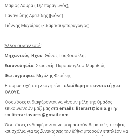
Μάριος Λούρα ( DJ/ παραγωγός),
Παναγιώτης Αραβίδης (βιόλα)
Γιάννης Μαχαίρας (κιθάρα/συμπαραγωγός)
Άλλοι συντελεστές
Μηχανικός Ήχου
: Θάνος Τσαβουσέλης
Εικονοληψία
: Σεραφείμ Παρσάλογλου Μαραθιάς
Φωτογραφία
: Μιχάλης Φεσάκης
Η συμμετοχή στη λέσχη είναι
ελεύθερη
και
ανοικτή για
OΛΟΥΣ
.
Όσοι/όσες ενδιαφέρονται να γίνουν μέλη της Ομάδας
επικοινωνούν μαζί μας στα
emails
:
literart@ionio.gr
ή/
και
literartavarts@gmail.com
Όσοι/όσες ενδιαφέρονται να μοιραστούν θεματικές, σκέψεις
και σχόλια για τις
Συναντήσεις του Μήνα
μπορούν επιπλέον να