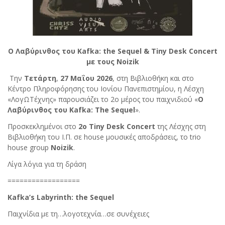
Ο
Λαβύρινθος
του
Kafka: the Sequel
&
Tiny Desk Concert
με τους
Noizik
Την
Τετάρτη
,
27 Μαΐου 2026
, στη Βιβλιοθήκη και στο
Κέντρο Πληροφόρησης του Ιονίου Πανεπιστημίου, η Λέσχη
«ΛογΩΤέχνης» παρουσιάζει το 2ο μέρος του παιχνιδιού «
Ο
Λαβύρινθος του
Kafka
:
The
Sequel
».
Προσκεκλημένοι στο
2ο
Tiny
Desk
Concert
της Λέσχης στη
Βιβλιοθήκη του Ι.Π. σε house μουσικές αποδράσεις, το trio
house group
Noizik
.
Λίγα λόγια για τη δράση
==================
Kafka
’
s
Labyrinth
:
the
Sequel
Παιχνίδια με τη…λογοτεχνία…σε συνέχειες