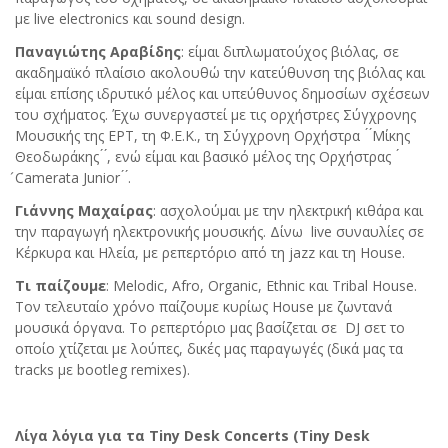
με live electronics και sound design.
Παναγιώτης Αραβίδης
: είμαι διπλωματούχος βιόλας, σε
ακαδημαϊκό πλαίσιο ακολουθώ την κατεύθυνση της βιόλας και
είμαι επίσης ιδρυτικό μέλος και υπεύθυνος δημοσίων σχέσεων
του σχήματος. Έχω συνεργαστεί με τις ορχήστρες Σύγχρονης
Μουσικής της ΕΡΤ, τη Φ.Ε.Κ., τη Σύγχρονη Ορχήστρα ́ ́Μίκης
Θεοδωράκης ́ ́, ενώ είμαι και βασικό μέλος της Ορχήστρας ́
́Camerata Junior ́ ́.
Γιάννης Μαχαίρας
: ασχολούμαι με την ηλεκτρική κιθάρα και
την παραγωγή ηλεκτρονικής μουσικής. Δίνω live συναυλίες σε
Κέρκυρα και Ηλεία, με ρεπερτόριο από τη jazz και τη House.
Τι
παίζουμε
: Melodic, Afro, Organic, Ethnic και Tribal House.
Τον τελευταίο χρόνο παίζουμε κυρίως House με ζωντανά
μουσικά όργανα. Το ρεπερτόριο μας βασίζεται σε DJ σετ το
οποίο χτίζεται με λούπες, δικές μας παραγωγές (δικά μας τα
tracks με bootleg remixes).
Λίγα
λόγια
για
τα
Tiny Desk Concerts (Tiny Desk