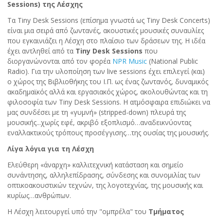
Sessions)
της
Λέσχης
Τα Tiny Desk Sessions (επίσημα γνωστά ως Tiny Desk Concerts)
είναι μια σειρά από ζωντανές, ακουστικές μουσικές συναυλίες
που εγκαινιάζει η Λέσχη στο πλαίσιο των δράσεων της. Η ιδέα
έχει αντληθεί από τα
Tiny Desk Sessions
που
διοργανώνονται από τον φορέα
NPR Music
(National Public
Radio). Για την υλοποίηση των live sessions έχει επιλεγεί (και)
ο χώρος της Βιβλιοθήκης του Ι.Π. ως ένας ζωντανός, δυναμικός
ακαδημαϊκός αλλά και εργασιακός χώρος, ακολουθώντας και τη
φιλοσοφία των Tiny Desk Sessions. Η ατμόσφαιρα επιδιώκει να
μας συνδέσει με τη «γυμνή» (stripped-down) πλευρά της
μουσικής...χωρίς εφέ, ακριβό εξοπλισμό…αναδεικνύοντας
εναλλακτικούς τρόπους προσέγγισης…της ουσίας της μουσικής.
Λίγα λόγια για τη Λέσχη
Ελεύθερη «άναρχη» καλλιτεχνική κατάσταση και σημείο
συνάντησης, αλληλεπίδρασης, σύνδεσης και συνομιλίας των
οπτικοακουστικών τεχνών, της λογοτεχνίας, της μουσικής και
κυρίως…ανθρώπων.
Η Λέσχη λειτουργεί υπό την "ομπρέλα" του
Τμήματος