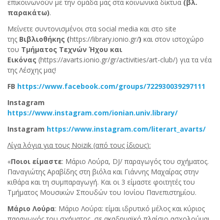
επικοινωνούν με την ομάδα μας στα κοινωνικά δίκτυα
(βλ.
παρακάτω)
.
Μείνετε συντονισμένοι στα social media και στο site
της
Βιβλιοθήκης (
https://library.ionio.gr/
)
και στον ιστοχώρο
του
Τμήματος Τεχνών Ήχου και
Εικόνας
(https://avarts.ionio.gr/gr/activities/art-club/) για τα νέα
της Λέσχης μας!
FB
https://www.facebook.com/groups/722930039297111
Instagram
https://www.instagram.com/ionian.univ.library/
Instagram
https://www.instagram.com/literart_avarts/
Λίγα λόγια για τους
Noizik
(από τους ίδιους):
«
Ποιοι είμαστε
: Μάριο Λούρα, DJ/ παραγωγός του σχήματος.
Παναγιώτης Αραβίδης στη βιόλα και Γιάννης Μαχαίρας στην
κιθάρα και τη συμπαραγωγή. Και οι 3 είμαστε φοιτητές του
Τμήματος Μουσικών Σπουδών του Ιονίου Πανεπιστημίου.
Μάριο Λούρα
: Μάριο Λούρα: είμαι ιδρυτικό μέλος και κύριος
παραγωγός του σχήματος, σε ακαδημαϊκό πλαίσιο ασχολούμαι