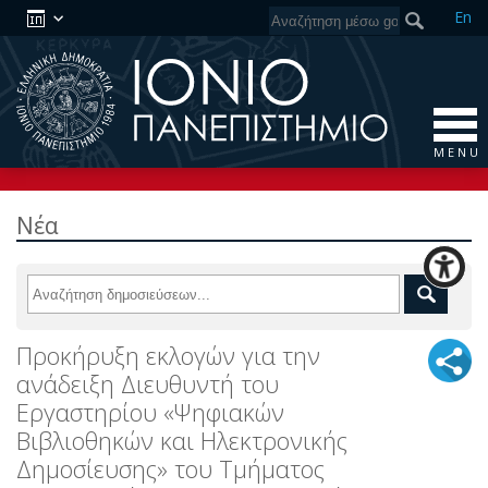
En
M E N U
Νέα
Προκήρυξη εκλογών για την
ανάδειξη Διευθυντή του
Εργαστηρίου «Ψηφιακών
Βιβλιοθηκών και Ηλεκτρονικής
Δημοσίευσης» του Τμήματος