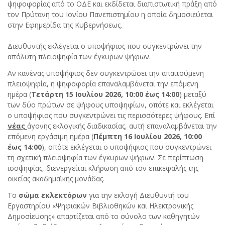
ψηφοφορίας από το ΟΔΕ και εκδίδεται διαπιστωτική πράξη από
τον Πρύτανη του Ιονίου Πανεπιστημίου η οποία δημοσιεύεται
στην Εφημερίδα της Κυβερνήσεως.
Διευθυντής εκλέγεται ο υποψήφιος που συγκεντρώνει την
απόλυτη πλειοψηφία των έγκυρων ψήφων.
Αν κανένας υποψήφιος δεν συγκεντρώσει την απαιτούμενη
πλειοψηφία, η ψηφοφορία επαναλαμβάνεται την επόμενη
ημέρα (
Τετάρτη 15 Ιουλίου 2026,
10:00 έως 14:00
) μεταξύ
των δύο πρώτων σε ψήφους υποψηφίων, οπότε και εκλέγεται
ο υποψήφιος που συγκεντρώνει τις περισσότερες ψήφους. Επί
νέας
άγονης εκλογικής διαδικασίας, αυτή επαναλαμβάνεται την
επόμενη εργάσιμη ημέρα (
Πέμπτη 16 Ιουλίου 2026, 10:00
έως 14:00
), οπότε εκλέγεται ο υποψήφιος που συγκεντρώνει
τη σχετική πλειοψηφία των έγκυρων ψήφων. Σε περίπτωση
ισοψηφίας, διενεργείται κλήρωση από τον επικεφαλής της
οικείας ακαδημαϊκής μονάδας.
Το
σώμα εκλεκτόρων
για την εκλογή Διευθυντή του
Εργαστηρίου «Ψηφιακών Βιβλιοθηκών και Ηλεκτρονικής
Δημοσίευσης» απαρτίζεται από το σύνολο των καθηγητών