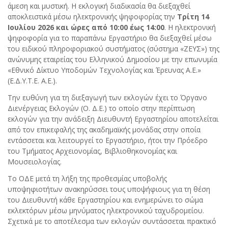
άμεση και μυστική. Η εκλογική διαδικασία θα διεξαχθεί
αποκλειστικά μέσω ηλεκτρονικής ψηφοφορίας την
Τρίτη 14
Ιουλίου 2026 και ώρες από 10:00 έως 14:00
. Η ηλεκτρονική
ψηφοφορία για το παραπάνω
Εργαστήριο θα διεξαχθεί μέσω
του ειδικού πληροφοριακού συστήματος (σύστημα «ΖΕΥΣ») της
ανώνυμης εταιρείας του Ελληνικού Δημοσίου με την επωνυμία
«Εθνικό Δίκτυο Υποδομών Τεχνολογίας και Έρευνας Α.Ε.»
(Ε.Δ.Υ.Τ.Ε. Α.Ε.).
Την ευθύνη για τη διεξαγωγή των εκλογών έχει το Όργανο
Διενέργειας Εκλογών (Ο. Δ.Ε.) το οποίο στην περίπτωση
εκλογών για την ανάδειξη Διευθυντή Εργαστηρίου αποτελείται
από τον επικεφαλής της ακαδημαϊκής μονάδας στην οποία
εντάσσεται και λειτουργεί το Εργαστήριο, ήτοι την Πρόεδρο
του Τμήματος Αρχειονομίας, Βιβλιοθηκονομίας και
Μουσειολογίας.
Το ΟΔΕ μετά τη λήξη της προθεσμίας υποβολής
υποψηφιοτήτων ανακηρύσσει τους υποψήφιους για τη θέση
του Διευθυντή κάθε Εργαστηρίου και ενημερώνει το σώμα
εκλεκτόρων μέσω μηνύματος ηλεκτρονικού ταχυδρομείου.
Σχετικά με το αποτέλεσμα των εκλογών συντάσσεται πρακτικό