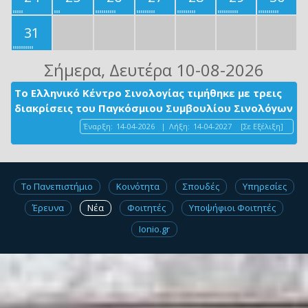
31
Σήμερα
, Δευτέρα 10-08-2026
Το Ελληνικό Κέντρο Σινολογίας τιμήθηκε με τρεις
διακρίσεις του Παγκόσμιου Συμβουλίου Σινολόγων
Έναρξη:
14-04-2026
|
Λήξη:
14-04-2027
[Σε Εξέλιξη]
Το Πανεπιστήμιο
Κοινότητα
Σπουδές
Υπηρεσίες
Έρευνα
Νέα
Φοιτητές
Υποψήφιοι Φοιτητές
Ionio.gr