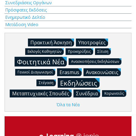
Συνεδριάσεις Οργάνων
Πρόσφατες Εκδόσεις
Ενημερωτικό Δελτίο
Μετάδοση Video
Πρακτική Άσκηση
Υποτροφίες
Εκλογές Καθηγητών
Προκηρύξεις
Σίτιση
Φοιτητικά Νέα
Ανασκοπήσεις Εκδηλώσεων
Erasmus
Ανακοινώσεις
Γενικοί Διαγωνισμοί
Εκδηλώσεις
Στέγαση
Μεταπτυχιακές Σπουδές
Συνέδρια
Κορωνοϊός
Όλα τα Νέα