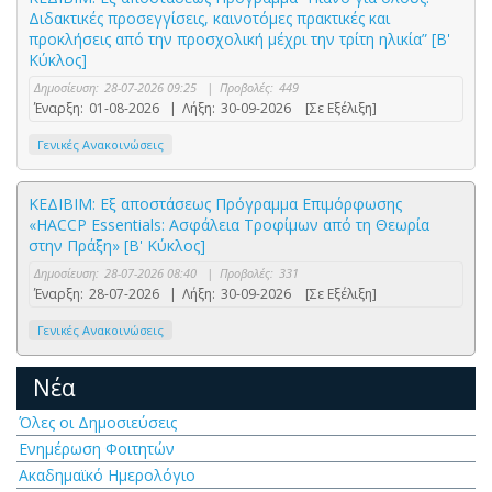
Διδακτικές προσεγγίσεις, καινοτόμες πρακτικές και
προκλήσεις από την προσχολική μέχρι την τρίτη ηλικία” [Β'
Κύκλος]
Δημοσίευση:
28-07-2026 09:25
|
Προβολές:
449
Έναρξη:
01-08-2026
|
Λήξη:
30-09-2026
[Σε Εξέλιξη]
Γενικές Ανακοινώσεις
ΚΕΔΙΒΙΜ: Εξ αποστάσεως Πρόγραμμα Επιμόρφωσης
«HACCP Essentials: Ασφάλεια Τροφίμων από τη Θεωρία
στην Πράξη» [Β' Κύκλος]
Δημοσίευση:
28-07-2026 08:40
|
Προβολές:
331
Έναρξη:
28-07-2026
|
Λήξη:
30-09-2026
[Σε Εξέλιξη]
Γενικές Ανακοινώσεις
Νέα
Όλες οι Δημοσιεύσεις
Ενημέρωση Φοιτητών
Ακαδημαϊκό Ημερολόγιο