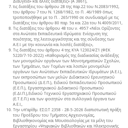
Διαύγεια» και άλλες διατάξεις» (Α΄ 3861),
τις διατάξεις του άρθρου 28 της παρ.22 του Ν.2083/1992,
του άρθρου 7 του Ν. 1268/1982, το Π. .46/1989 όπως
τροποποιήθηκε με το Π. . 265/1990 σε συνδυασμό με τις
διατάξεις του άρθρου 80 παρ. 5α και 22α του Ν.4009/2011,
Τις διατάξεις του άρθρου 48 του ν. 4957 «Νέοι Ορίζοντες
στα Ανώτατα Εκπαιδευτικά Ιδρύματα: Ενίσχυση της
ποιότητας, της λειτουργικότητας και της σύνδεσης των
Α.Ε.Ι. με την κοινωνία και λοιπές διατάξεις»,
Τις διατάξεις του άρθρου 4 της ΚΥΑ 123024/Ζ1 (ΦΕΚ
5220/7-10-2022) «Καθορισμός της διαδικασίας ανάδειξης
των μονομελών οργάνων των Μονοτμηματικών Σχολών,
των Τμημάτων, των Τομέων και λοιπών μονομελών
οργάνων των Ανώτατων Εκπαιδευτικών Ιδρυμάτων (Α.Ε.Ι.),
των εκπροσώπων των μελών Διδακτικού Ερευνητικού
Προσωπικού (Δ.Ε.Π.), Ειδικού Εκπαιδευτικού Προσωπικού
(Ε.Ε.Π.), Εργαστηριακού Διδακτικού Προσωπικού
(Ε.ΔΙ.Π.),Ειδικού Τεχνικού Εργαστηριακού Προσωπικού
(Ε.Τ.Ε.Π.) και των φοιτητών στα συλλογικά όργανα των
Α.Ε.Ι.,
Την υπ’αρίθμ. ΕΣΩΤ 2358 - 28-5-2026 διαπιστωτική πράξη
του Προέδρου του Τμήματος Αρχειονομίας,
Βιβλιοθηκονομίας και Μουσειολογίας με τα μέλη του
Εργαστηρίου «Ψηφιακών Βιβλιοθηκών και Ηλεκτρονικής