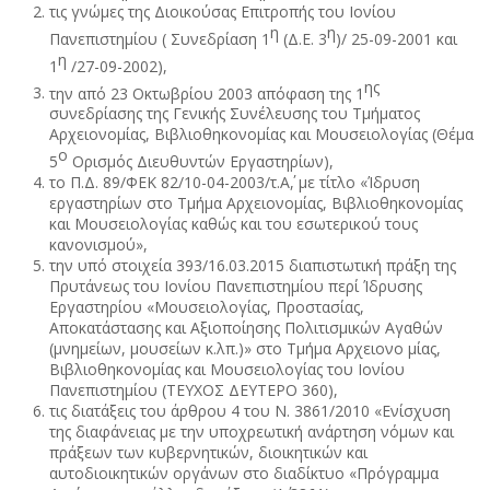
τις γνώμες της Διοικούσας Επιτροπής του Ιονίου
η
η
Πανεπιστημίου (
Συνεδρίαση 1
(Δ.Ε. 3
)/ 25-09-2001 και
η
1
/27-09-2002),
ης
την από 23 Οκτωβρίου 2003 απόφαση της 1
συνεδρίασης της Γενικής Συνέλευσης του Τμήματος
Αρχειονομίας, Βιβλιοθηκονομίας και Μουσειολογίας (Θέμα
ο
5
Ορισμός Διευθυντών Εργαστηρίων),
το Π.Δ. 89/ΦΕΚ 82/10-04-2003/τ.Α΄, με τίτλο «Ίδρυση
εργαστηρίων στο Τμήμα Αρχειονομίας, Βιβλιοθηκονομίας
και Μουσειολογίας καθώς και του εσωτερικού τους
κανονισμού»,
την υπό στοιχεία 393/16.03.2015 διαπιστωτική πράξη της
Πρυτάνεως του Ιονίου Πανεπιστημίου περί Ίδρυσης
Εργαστηρίου «Μουσειολογίας, Προστασίας,
Αποκατάστασης και Αξιοποίησης Πολιτισμικών Αγαθών
(μνημείων, μουσείων κ.λπ.)» στο Τμήμα Αρχειονο μίας,
Βιβλιοθηκονομίας και Μουσειολογίας του Ιονίου
Πανεπιστημίου (ΤΕΥΧΟΣ ΔΕΥΤΕΡΟ 360),
τις διατάξεις του άρθρου 4 του Ν. 3861/2010 «Ενίσχυση
της διαφάνειας με την υποχρεωτική ανάρτηση νόμων και
πράξεων των κυβερνητικών, διοικητικών και
αυτοδιοικητικών οργάνων στο διαδίκτυο «Πρόγραμμα