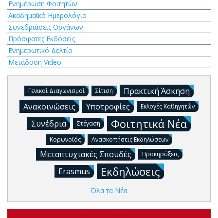
Ενημέρωση Φοιτητών
Ακαδημαϊκό Ημερολόγιο
Συνεδριάσεις Οργάνων
Πρόσφατες Εκδόσεις
Ενημερωτικό Δελτίο
Μετάδοση Video
Πρακτική Άσκηση
Γενικοί Διαγωνισμοί
Σίτιση
Ανακοινώσεις
Υποτροφίες
Εκλογές Καθηγητών
Φοιτητικά Νέα
Συνέδρια
Στέγαση
Κορωνοϊός
Ανασκοπήσεις Εκδηλώσεων
Μεταπτυχιακές Σπουδές
Προκηρύξεις
Εκδηλώσεις
Erasmus
Όλα τα Νέα