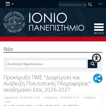
En
M E N U
Νέα
Προκήρυξη ΠΜΣ "Διαχείριση και
Ανάδειξη Πολιτιστικής Πληροφορίας"
ακαδημαϊκό έτος 2026-2027
Δημοσίευση:
02-06-2026 13:42
|
Ενημέρωση:
19-06-2026 15:19
|
Προβολές:
2387