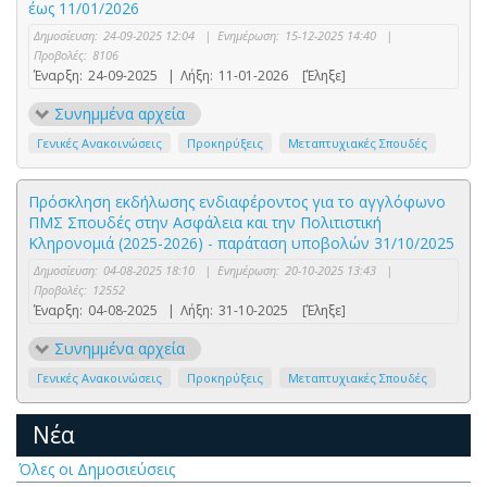
έως 11/01/2026
Δημοσίευση:
24-09-2025 12:04
|
Ενημέρωση:
15-12-2025 14:40
|
Προβολές:
8106
Έναρξη:
24-09-2025
|
Λήξη:
11-01-2026
[Έληξε]
Συνημμένα αρχεία
Γενικές Ανακοινώσεις
Προκηρύξεις
Μεταπτυχιακές Σπουδές
Πρόσκληση εκδήλωσης ενδιαφέροντος για το αγγλόφωνο
ΠΜΣ Σπουδές στην Ασφάλεια και την Πολιτιστική
Κληρονομιά (2025-2026) - παράταση υποβολών 31/10/2025
Δημοσίευση:
04-08-2025 18:10
|
Ενημέρωση:
20-10-2025 13:43
|
Προβολές:
12552
Έναρξη:
04-08-2025
|
Λήξη:
31-10-2025
[Έληξε]
Συνημμένα αρχεία
Γενικές Ανακοινώσεις
Προκηρύξεις
Μεταπτυχιακές Σπουδές
Νέα
Όλες οι Δημοσιεύσεις