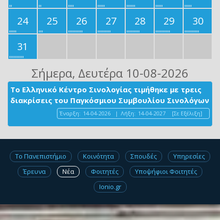
24
25
26
27
28
29
30
31
Σήμερα
, Δευτέρα 10-08-2026
Το Ελληνικό Κέντρο Σινολογίας τιμήθηκε με τρεις
διακρίσεις του Παγκόσμιου Συμβουλίου Σινολόγων
Έναρξη:
14-04-2026
|
Λήξη:
14-04-2027
[Σε Εξέλιξη]
Το Πανεπιστήμιο
Κοινότητα
Σπουδές
Υπηρεσίες
Έρευνα
Νέα
Φοιτητές
Υποψήφιοι Φοιτητές
Ionio.gr