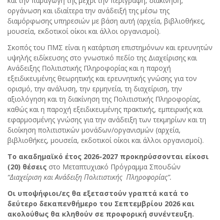
και την παραγωγή της μέχρι την περιγραφή, διακίνηση,
οργάνωση και ιδιαίτερα την ανάδειξή της μέσω της
διαμόρφωσης υπηρεσιών με βάση αυτή (αρχεία, βιβλιοθήκες,
μουσεία, εκδοτικοί οίκοι και άλλοι οργανισμοί).
Σκοπός του ΠΜΣ είναι η κατάρτιση επιστημόνων και ερευνητών
υψηλής ειδίκευσης στο γνωστικό πεδίο της Διαχείρισης και
Ανάδειξης Πολιτιστικής Πληροφορίας και η παροχή
εξειδικευμένης θεωρητικής και ερευνητικής γνώσης για τον
ορισμό, την ανάλυση, την ερμηνεία, τη διαχείριση, την
αξιολόγηση και τη διακίνηση της Πολιτιστικής Πληροφορίας,
καθώς και η παροχή εξειδικευμένης πρακτικής, εμπειρικής και
εφαρμοσμένης γνώσης για την ανάδειξη των τεκμηρίων και τη
διοίκηση πολιτιστικών μονάδων/οργανισμών (αρχεία,
βιβλιοθήκες, μουσεία, εκδοτικοί οίκοι και άλλοι οργανισμοί).
Το ακαδημαϊκό έτος 2026-2027 προκηρύσσονται είκοσι
(20) θέσεις
στο Μεταπτυχιακό Πρόγραμμα Σπουδών
“Διαχείριση και Ανάδειξη Πολιτιστικής
Πληροφορίας”.
Οι υποψήφιοι/ες θα εξεταστούν γραπτά κατά το
δεύτερο δεκαπενθήμερο του
Σεπτεμβρίου 2026 και
ακολούθως θα κληθούν σε προφορική συνέντευξη.