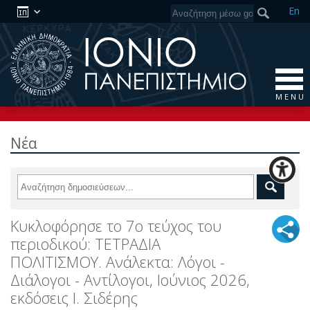
En
M E N U
Νέα
Κυκλοφόρησε το 7ο τεύχος του
περιοδικού: ΤΕΤΡΑΔΙΑ
ΠΟΛΙΤΙΣΜΟΥ. Ανάλεκτα: Λόγοι -
Διάλογοι - Αντίλογοι, Ιούνιος 2026,
εκδόσεις Ι. Σιδέρης