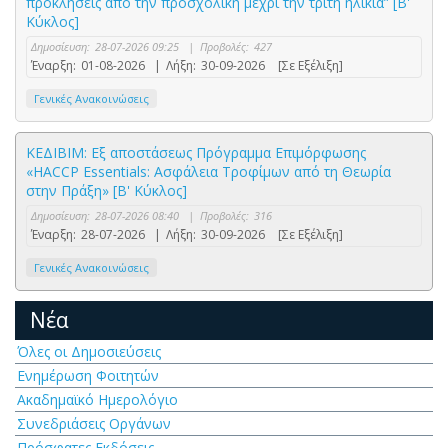
προκλήσεις από την προσχολική μέχρι την τρίτη ηλικία” [Β'
Κύκλος]
Δημοσίευση:
28-07-2026 09:25
|
Προβολές:
427
Έναρξη:
01-08-2026
|
Λήξη:
30-09-2026
[Σε Εξέλιξη]
Γενικές Ανακοινώσεις
ΚΕΔΙΒΙΜ: Εξ αποστάσεως Πρόγραμμα Επιμόρφωσης
«HACCP Essentials: Ασφάλεια Τροφίμων από τη Θεωρία
στην Πράξη» [Β' Κύκλος]
Δημοσίευση:
28-07-2026 08:40
|
Προβολές:
316
Έναρξη:
28-07-2026
|
Λήξη:
30-09-2026
[Σε Εξέλιξη]
Γενικές Ανακοινώσεις
Νέα
Όλες οι Δημοσιεύσεις
Ενημέρωση Φοιτητών
Ακαδημαϊκό Ημερολόγιο
Συνεδριάσεις Οργάνων
Πρόσφατες Εκδόσεις