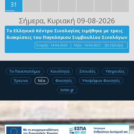
31
Σήμερα
, Κυριακή 09-08-2026
Το Ελληνικό Κέντρο Σινολογίας τιμήθηκε με τρεις
διακρίσεις του Παγκόσμιου Συμβουλίου Σινολόγων
Έναρξη:
14-04-2026
|
Λήξη:
14-04-2027
[Σε Εξέλιξη]
Το Πανεπιστήμιο
Κοινότητα
Σπουδές
Υπηρεσίες
Έρευνα
Νέα
Φοιτητές
Υποψήφιοι Φοιτητές
Ionio.gr