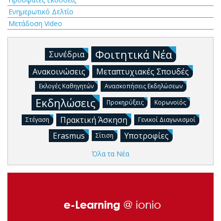
Ενημερωτικό Δελτίο
Μετάδοση Video
Φοιτητικά Νέα
Συνέδρια
Ανακοινώσεις
Μεταπτυχιακές Σπουδές
Εκλογές Καθηγητών
Ανασκοπήσεις Εκδηλώσεων
Εκδηλώσεις
Προκηρύξεις
Κορωνοϊός
Πρακτική Άσκηση
Στέγαση
Γενικοί Διαγωνισμοί
Erasmus
Υποτροφίες
Σίτιση
Όλα τα Νέα