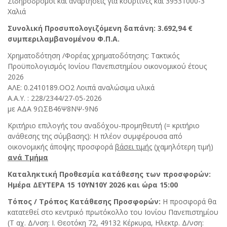
Σιδηρόδρομοι και αναρτήσεις για κουρτίνες και 39531000-3
Χαλιά
Συνολική Προσυπολογιζόμενη δαπάνη: 3.692,94 €
συμπεριλαμβανομένου Φ.Π.Α.
Χρηματοδότηση /Φορέας χρηματοδότησης: Τακτικός
Προϋπολογισμός Ιονίου Πανεπιστημίου οικονομικού έτους
2026
ΑΛΕ: 0.2410189.ΟΟ2 Λοιπά αναλώσιμα υλικά
Α.Α.Υ. : 228/2344/27-05-2026
με ΑΔΑ 9ΩΣΒ46Ψ8ΝΨ-9Ν6
Κριτήριο επιλογής του αναδόχου-προμηθευτή (= κριτήριο
ανάθεσης της σύμβασης): Η πλέον συμφέρουσα από
οικονομικής άποψης προσφορά
βάσει τιμής
(χαμηλότερη τιμή)
ανά Τμήμα
Καταληκτική Προθεσμία κατάθεσης των προσφορών:
Ημέρα ΔΕΥΤΕΡΑ 15 10YN10Y 2026 και ώρα 15:00
Τόπος / Τρόπος Κατάθεσης Προσφορών:
Η προσφορά θα
κατατεθεί στο κεντρικό πρωτόκολλο του Ιονίου Πανεπιστημίου
(Τ αχ. Δ/νση: Ι. Θεοτόκη 72, 49132 Κέρκυρα, Ηλεκτρ. Δ/νση: