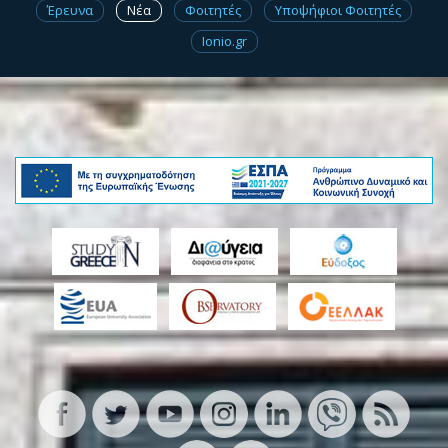
Έρευνα
Νέα
Φοιτητές
Υποψήφιοι Φοιτητές
Ionio.gr