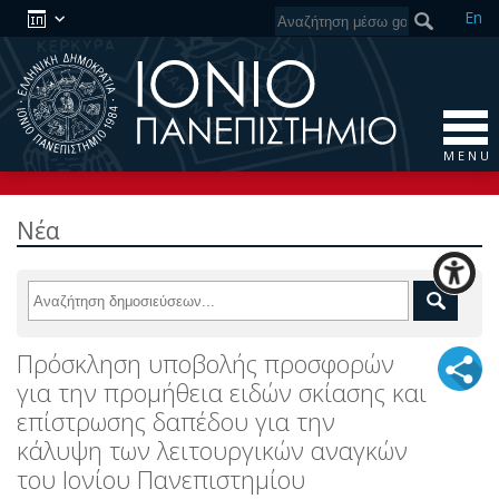
En
M E N U
Νέα
Πρόσκληση υποβολής προσφορών
για την προμήθεια ειδών σκίασης και
επίστρωσης δαπέδου για την
κάλυψη των λειτουργικών αναγκών
του Ιονίου Πανεπιστημίου