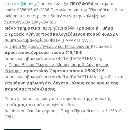
protocol@ionio.gr
) με την ένδειξη:
ΠΡΟΣΦΟΡΑ
για την υπ'
αριθμ. 9856/05-06-2026 Πρόσκληση για την "Προμήθεια ειδών
σκίασης και επίστρωσης δαπέδου για την κάλυψη των
λειτουργικών αναγκών του Ι.Π."
Μόνο τμηματικά
(προμήθεια ειδών
Γραφείο ή Τμήμα
):
α.
Γραφείο Αθήνας
προϋπολογιζόμενου ποσού 468,52 €
συμπεριλαμβανομένου Φ.Π.Α (ΠΑΡΑΡΤΗΜΑ Ι),
β.
Τμήμα Ψηφιακών Μέσων και Επικοινωνίας
Κεφαλονιά
προϋπολογιζόμενου ποσού 718,10 €
συμπεριλαμβανομένου του Φ.Π.Α (ΠΑΡΑΡΤΗΜΑ II),
γ.
Τμήμα Ξένων Γλωσσών, Μετάφρασης & Διερμηνεία
ς
Κέρκυρας
προϋπολογιζόμενου ποσού 2.506,32 €
συμπεριλαμβανομένου του Φ.Π.Α (ΠΑΡΑΡΤΗΜΑ ΙΙΙ), καθώς και
Υπεύθυνη Δήλωση ότι δέχεται όλους τους όρους της
παρούσας πρόσκλησης.
Παροχή πληροφοριών για την παράδοση της συνολικής
ποσότητας του υπό προμήθεια είδους:
Διεύθυνση Οικ. Διαχείρισης - Τμήμα Προμηθειών - τηλ. 26610-
87621