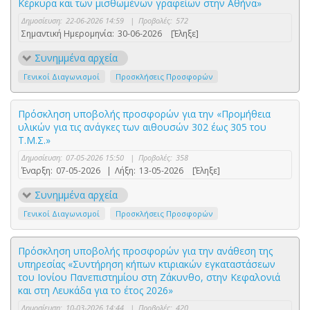
Κέρκυρα και των μισθωμένων γραφείων στην Αθήνα»
Δημοσίευση:
22-06-2026 14:59
|
Προβολές:
572
Σημαντική Ημερομηνία:
30-06-2026
[Έληξε]
Συνημμένα αρχεία
Γενικοί Διαγωνισμοί
Προσκλήσεις Προσφορών
Πρόσκληση υποβολής προσφορών για την «Προμήθεια
υλικών για τις ανάγκες των αιθουσών 302 έως 305 του
Τ.Μ.Σ.»
Δημοσίευση:
07-05-2026 15:50
|
Προβολές:
358
Έναρξη:
07-05-2026
|
Λήξη:
13-05-2026
[Έληξε]
Συνημμένα αρχεία
Γενικοί Διαγωνισμοί
Προσκλήσεις Προσφορών
Πρόσκληση υποβολής προσφορών για την ανάθεση της
υπηρεσίας «Συντήρηση κήπων κτιριακών εγκαταστάσεων
του Ιονίου Πανεπιστημίου στη Ζάκυνθο, στην Κεφαλονιά
και στη Λευκάδα για το έτος 2026»
Δημοσίευση:
10-03-2026 14:44
|
Προβολές:
420