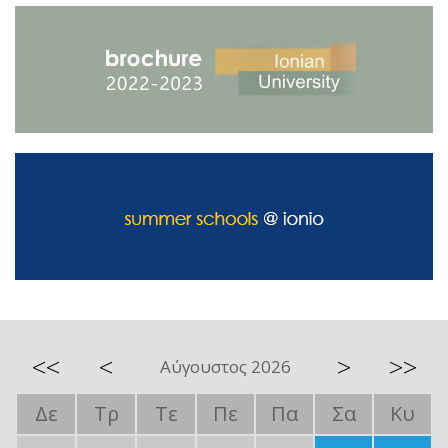
<<
<
>
>>
Αύγουστος 2026
Δε
Τρ
Τε
Πε
Πα
Σα
Κυ