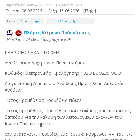
Δημοσίευση:
08-06-2026 12:36
|
Προβολές:
430
Έναρξη:
08-06-2026
|
Λήξη:
15-06-2026
[Έληξε]
Γενικοί Διαγωνισμοί
Προσκλήσεις Προσφορών
Πλήρες Κείμενο Πρόσκλησης
Mέγεθος: 4.74 MB :: Τύπος: Αρχείο PDF
ΠΛΗΡΟΦΟΡΙΑΚΑ ΣΤΟΙΧΕΙΑ
Αναθέτουσα Αρχή: Ιόνιο Πανεπιστήμιο
Κωδικός Ηλεκτρονικής Τιμολόγησης: 102Ο.ΕΟΟ295.ΟΟΟ1
Διαγωνιστική Διαδικασία Ανάθεσης Προμήθειας: Απευθείας
Ανάθεση
Τύπος Προμήθειας: Προμήθεια ειδών
Τίτλος Προμήθειας: Προμήθεια ειδών σκίασης και επίστρωσης
δαπέδου για την κάλυψη των λειτουργικών αναγκών του
Ιονίου Πανεπιστημίου
cpv: 39515430-8 Περσίδες, 39515000-5 Κουρτίνες, 44115810-0