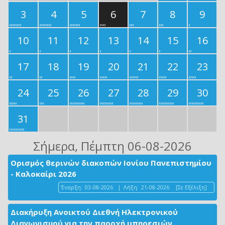
3
4
5
6
7
8
9
10
11
12
13
14
15
16
17
18
19
20
21
22
23
24
25
26
27
28
29
30
31
Σήμερα
, Πέμπτη 06-08-2026
Ορισμός θερινών διακοπών Ιονίου Πανεπιστημίου
- Καλοκαίρι 2026
Έναρξη:
03-08-2026
|
Λήξη:
21-08-2026
[Σε Εξέλιξη]
Διακήρυξη Ανοικτού Διεθνή Ηλεκτρονικού
Διαγωνισμού για την παροχή υπηρεσιών