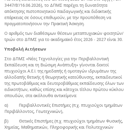
3447/Β’/16.06.2026), το ΔΠΜΣ παρέχει τη δυνατότητα
απόκτησης πιστοποιητικού παιδαγωγικής και διδακτικής
επάρκειας σε όσους επιθυμούν, με την προϋπόθεση να
πραγματοποιήσουν την Πρακτική Άσκηση.
Ο αριθμός των διαθέσιμων θέσεων μεταπτυχιακών φοιτητών/
τριών στο ΔΠΜΣ για το ακαδημαϊκό έτος 2026 - 2027 είναι 30.
Υποβολή Αιτήσεων
Στο ΔΠΜΣ «Νέες Τεχνολογίες για την Περιβαλλοντική
Εκπαίδευση και τη Βιώσιμη Ανάπτυξη» γίνονται δεκτοί
πτυχιούχοι Α.Ε.Ι. της ημεδαπής ή ομοταγών ιδρυμάτων της
αλλοδαπής θετικής ή θεωρητικής κατεύθυνσης, εκπαιδευτικοί
της πρωτοβάθμιας και δευτεροβάθμιας εκπαίδευσης όλων των
ειδικοτήτων, καθώς επίσης και κάτοχοι τίτλου πρώτου κύκλου
σπουδών, στα ακόλουθα αντικείμενα:
α) Περιβαλλοντικές Επιστήμες (π.χ. πτυχιούχοι τμημάτων
Περιβάλλοντος, Γεωτεχνικών),
β) Θετικές Επιστήμες (π.χ. πτυχιούχοι τμημάτων Φυσικής,
Χημείας, Μαθηματικών, Πληροφορικής και Πολυτεχνικών