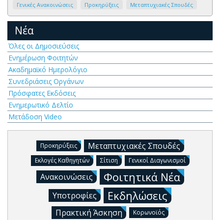
Γενικές Ανακοινώσεις
Προκηρύξεις
Μεταπτυχιακές Σπουδές
Νέα
Όλες οι Δημοσιεύσεις
Ενημέρωση Φοιτητών
Ακαδημαϊκό Ημερολόγιο
Συνεδριάσεις Οργάνων
Πρόσφατες Εκδόσεις
Ενημερωτικό Δελτίο
Μετάδοση Video
Μεταπτυχιακές Σπουδές
Προκηρύξεις
Εκλογές Καθηγητών
Σίτιση
Γενικοί Διαγωνισμοί
Φοιτητικά Νέα
Ανακοινώσεις
Εκδηλώσεις
Υποτροφίες
Πρακτική Άσκηση
Κορωνοϊός