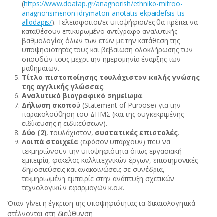
(
https
://
www
.
doatap
.
gr
/
anagnorish
/
ethniko
-
mitroo
-
anagnorismenon
-
idrymaton
-
anotatis
-
ekpaidefsis
-
tis
-
allodapis
/
). Τελειόφοιτοι/ες υποψήφιοι/ες θα πρέπει να
καταθέσουν επικυρωμένο αντίγραφο αναλυτικής
βαθμολογίας όλων των ετών με την κατάθεση της
υποψηφιότητάς τους και βεβαίωση ολοκλήρωσης των
σπουδών τους μέχρι την ημερομηνία έναρξης των
μαθημάτων.
Τίτλο πιστοποίησης τουλάχιστον καλής γνώσης
της αγγλικής γλώσσας
.
Αναλυτικό βιογραφικό σημείωμα
.
Δήλωση σκοπού
(Statement of Purpose) για την
παρακολούθηση του ΔΠΜΣ (και της συγκεκριμένης
ειδίκευσης ή ειδικεύσεων).
Δύο
(2)
, τουλάχιστον,
συστατικές επιστολές
.
Λοιπά στοιχεία
(εφόσον υπάρχουν) που να
τεκμηριώνουν την υποψηφιότητα όπως εργασιακή
εμπειρία, φάκελος καλλιτεχνικών έργων, επιστημονικές
δημοσιεύσεις και ανακοινώσεις σε συνέδρια,
τεκμηριωμένη εμπειρία στην ανάπτυξη σχετικών
τεχνολογικών εφαρμογών κ.ο.κ.
Όταν γίνει η έγκριση της υποψηφιότητας τα δικαιολογητικά
στέλνονται στη διεύθυνση: