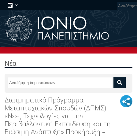
Νέα
Διατμηματικό Πρόγραμμα
Μεταπτυχιακών Σπουδών (ΔΠΜΣ)
«Νέες Τεχνολογίες για την
Περιβαλλοντική Εκπαίδευση και τη
Βιώσιμη Ανάπτυξη» Προκήρυξη –