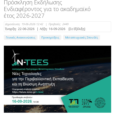
Πρόσκληση Εκδήλωσης
Ενδιαφέροντος για το ακαδημαϊκό
έτος 2026-2027
Δημοσίευση:
19-06-2026 12:42
|
Προβολές:
2449
Έναρξη:
22-06-2026
|
Λήξη:
16-09-2026
[Σε Εξέλιξη]
Γενικές Ανακοινώσεις
Προκηρύξεις
Μεταπτυχιακές Σπουδές