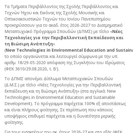
Τα Τμήματα Περιβάλλοντος της Σχολής Περιβάλλοντος και
Τεχνών Ήχου και Εικόνας της Σχολής Μουσικής και
Οπτικοακουστικών Τεχνών του Ιονίου Πανεπιστημίου
προκηρύσσουν για το ακαδ. έτος 2026-2027 το Διατμηματικό
Μεταπτυχιακό Πρόγραμμα Σπουδών (ΔΠΜΣ) με τίτλο «
Νέες
Τεχνολογίες για την Περιβαλλοντική Εκπαίδευση και
τη Βιώσιμη Ανάπτυξη
»
(
New
Technologies
in
Environmental
Education
and
Sustain
το οποίο οργανώνεται και λειτουργεί σύμφωνα με την υπ.
αριθμ. 18/29-05-2020 απόφαση της Συγκλήτου του Ιδρύματος
(ΦΕΚ 3610/29.08.2020, τ. Β’).
Το ΔΠΜΣ απονέμει Δίπλωμα Μεταπτυχιακών Σπουδών
(Δ.Μ.Σ.) με τίτλο «Νέες Τεχνολογίες για την Περιβαλλοντική
Εκπαίδευση και τη Βιώσιμη Ανάπτυξη» (στα αγγλικά: New
Technologies in Environmental Education and Sustainable
Development). Το πρόγραμμα παρέχεται 100% εξ αποστάσεως
και είναι πλήρους φοίτησης. Σε περίπτωση που κάποιος
υποψήφιος επιθυμεί παρέχεται και η δυνατότητα μερικής
φοίτησης.
Για τους εισακτέους του ακ. έτους 2026-27 και στο εξής (ΦΕΚ