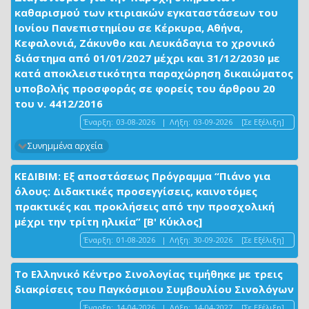
καθαρισμού των κτιριακών εγκαταστάσεων του
Ιονίου Πανεπιστημίου σε Κέρκυρα, Αθήνα,
Κεφαλονιά, Ζάκυνθο και Λευκάδαγια το χρονικό
διάστημα από 01/01/2027 μέχρι και 31/12/2030 με
κατά αποκλειστικότητα παραχώρηση δικαιώματος
υποβολής προσφοράς σε φορείς του άρθρου 20
του ν. 4412/2016
Έναρξη:
03-08-2026
|
Λήξη:
03-09-2026
[Σε Εξέλιξη]
Συνημμένα αρχεία
ΚΕΔΙΒΙΜ: Εξ αποστάσεως Πρόγραμμα “Πιάνο για
όλους: Διδακτικές προσεγγίσεις, καινοτόμες
πρακτικές και προκλήσεις από την προσχολική
μέχρι την τρίτη ηλικία” [Β' Κύκλος]
Έναρξη:
01-08-2026
|
Λήξη:
30-09-2026
[Σε Εξέλιξη]
Το Ελληνικό Κέντρο Σινολογίας τιμήθηκε με τρεις
διακρίσεις του Παγκόσμιου Συμβουλίου Σινολόγων
Έναρξη:
14-04-2026
|
Λήξη:
14-04-2027
[Σε Εξέλιξη]