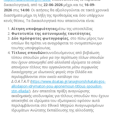
δικαιολογητικά, από τις
22-06-2026
μέχρι και τις
16-09-
2026
στις
14:00
. Οι αιτήσεις θα αξιολογούνται σε τακτά χρονικά
διαστήματα μέχρι τη λήξη της προθεσμίας και όσο υπάρχουν
κενές θέσεις. Τα δικαιολογητικά που απαιτούνται είναι:
Αίτηση υποψηφιότητας
μέσω της ιστοσελίδας
Φωτοτυπία της αστυνομικής ταυτότητας
.
Δύο πρόσφατες φωτογραφίες
, στο πίσω μέρος των
οποίων θα πρέπει να αναγράφεται το ονοματεπώνυμο
του/της υποψηφίου/ιας.
Τίτλους σπουδών
συνοδευόμενους από βεβαίωση
τόπου σπουδών
μόνο για την περίπτωση τίτλων σπουδών
που έχουν απονεμηθεί από αλλοδαπά ιδρύματα τα οποία
απονέμουν τίτλους που οργανώνονται μέσω συμφωνίας
δικαιόχρησης με ιδιωτικούς φορείς στην Ελλάδα και
περιλαμβάνονται στον οικείο κατάλογο του
Δ.Ο.Α.Τ.Α.Π
(
https
://
www
.
doatap
.
gr
/
anagnorish
/
katalogos
-
allodapon
-
idrymaton
-
pou
-
aponemoun
-
titlous
-
spoudon
-
stin
-
ellada
/
). Δεν απαιτείται πράξη αναγνώρισης
ακαδημαϊκής ισοδυναμίας για τίτλους σπουδών που έχουν
αποκτηθεί σε ιδρύματα του εξωτερικού εφόσον αυτά
περιλαμβάνονται στο Εθνικό Μητρώο Αναγνωρισμένων
Ιδρυμάτων Ανώτατης Εκπαίδευσης της αλλοδαπής