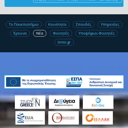
Το Πανεπιστήμιο
Κοινότητα
Σπουδές
Υπηρεσίες
Έρευνα
Νέα
Φοιτητές
Υποψήφιοι Φοιτητές
Ionio.gr