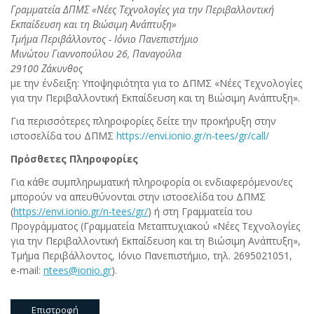
Γραμματεία ΔΠΜΣ «Νέες Τεχνολογίες για την Περιβαλλοντική
Εκπαίδευση και τη Βιώσιμη Ανάπτυξη»
Τμήμα Περιβάλλοντος - Ιόνιο Πανεπιστήμιο
Μινώτου Γιαννοπούλου 26, Παναγούλα
29100 Ζάκυνθος
με την ένδειξη: Υποψηφιότητα για το ΔΠΜΣ «Νέες Τεχνολογίες
για την Περιβαλλοντική Εκπαίδευση και τη Βιώσιμη Ανάπτυξη».
Για περισσότερες πληροφορίες δείτε την προκήρυξη στην
ιστοσελίδα του ΔΠΜΣ
https://envi.ionio.gr/n-tees/gr/call/
Πρόσθετες Πληροφορίες
Για κάθε συμπληρωματική πληροφορία οι ενδιαφερόμενοι/ες
μπορούν να απευθύνονται στην ιστοσελίδα του ΔΠΜΣ
(
https
://
envi
.
ionio
.
gr
/
n
-
tees
/
gr
/
) ή στη Γραμματεία του
Προγράμματος (Γραμματεία Μεταπτυχιακού «Νέες Τεχνολογίες
για την Περιβαλλοντική Εκπαίδευση και τη Βιώσιμη Ανάπτυξη»,
Τμήμα Περιβάλλοντος, Ιόνιο Πανεπιστήμιο, τηλ. 2695021051,
e-mail:
ntees
@
ionio
.
gr
).
Επιστροφή