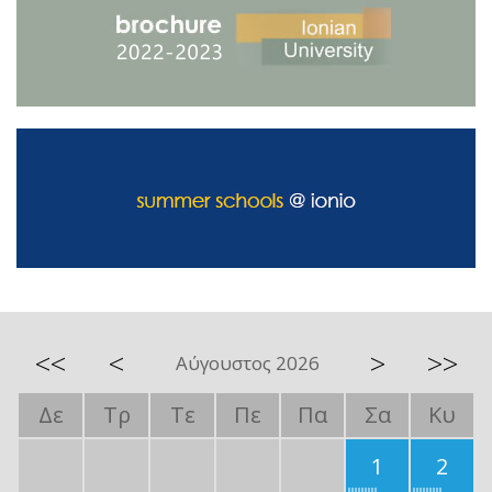
<<
<
>
>>
Αύγουστος 2026
Δε
Τρ
Τε
Πε
Πα
Σα
Κυ
1
2