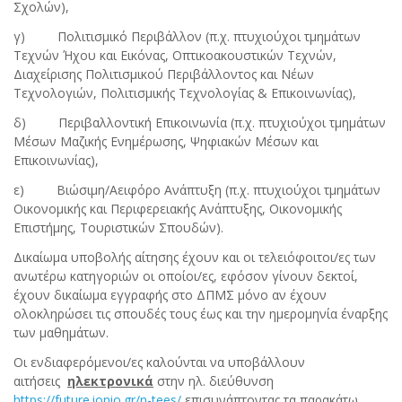
Σχολών),
γ) Πολιτισμικό Περιβάλλον (π.χ. πτυχιούχοι τμημάτων
Τεχνών Ήχου και Εικόνας, Οπτικοακουστικών Τεχνών,
Διαχείρισης Πολιτισμικού Περιβάλλοντος και Νέων
Τεχνολογιών, Πολιτισμικής Τεχνολογίας & Επικοινωνίας),
δ) Περιβαλλοντική Επικοινωνία (π.χ. πτυχιούχοι τμημάτων
Μέσων Μαζικής Ενημέρωσης, Ψηφιακών Μέσων και
Επικοινωνίας),
ε) Βιώσιμη/Αειφόρο Ανάπτυξη (π.χ. πτυχιούχοι τμημάτων
Οικονομικής και Περιφερειακής Ανάπτυξης, Οικονομικής
Επιστήμης, Τουριστικών Σπουδών).
Δικαίωμα υποβολής αίτησης έχουν και οι τελειόφοιτοι/ες των
ανωτέρω κατηγοριών οι οποίοι/ες, εφόσον γίνουν δεκτοί,
έχουν δικαίωμα εγγραφής στο ΔΠΜΣ μόνο αν έχουν
ολοκληρώσει τις σπουδές τους έως και την ημερομηνία έναρξης
των μαθημάτων.
Οι ενδιαφερόμενοι/ες καλούνται να υποβάλλουν
αιτήσεις
ηλεκτρονικά
στην ηλ. διεύθυνση
https
://
future
.
ionio
.
gr
/
n
-
tees
/
επισυνάπτοντας τα παρακάτω