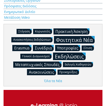
Συνεδριάσεις Οργάνων
Πρόσφατες Εκδόσεις
Ενημερωτικό Δελτίο
Μετάδοση Video
Πρακτική Άσκηση
Στέγαση
Κορωνοϊός
Φοιτητικά Νέα
Ανασκοπήσεις Εκδηλώσεων
Erasmus
Συνέδρια
Υποτροφίες
Σίτιση
Εκδηλώσεις
Γενικοί Διαγωνισμοί
Μεταπτυχιακές Σπουδές
Εκλογές Καθηγητών
Ανακοινώσεις
Προκηρύξεις
Όλα τα Νέα