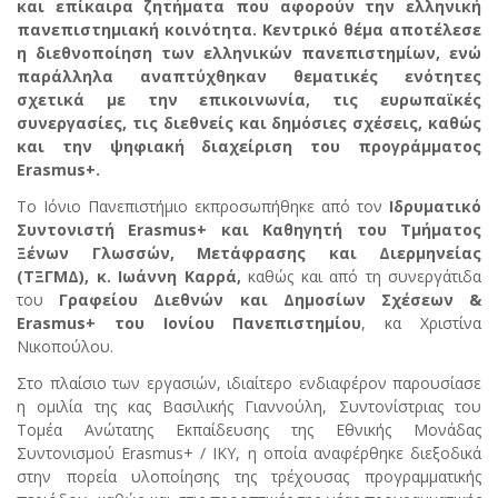
και επίκαιρα ζητήματα που αφορούν την ελληνική
πανεπιστημιακή κοινότητα. Κεντρικό θέμα αποτέλεσε
η διεθνοποίηση των ελληνικών πανεπιστημίων, ενώ
παράλληλα αναπτύχθηκαν θεματικές ενότητες
σχετικά με την επικοινωνία, τις ευρωπαϊκές
συνεργασίες, τις διεθνείς και δημόσιες σχέσεις, καθώς
και την ψηφιακή διαχείριση του προγράμματος
Erasmus+.
Το Ιόνιο Πανεπιστήμιο εκπροσωπήθηκε από τον
Ιδρυματικό
Συντονιστή Erasmus+ και Καθηγητή του Τμήματος
Ξένων Γλωσσών, Μετάφρασης και Διερμηνείας
(ΤΞΓΜΔ), κ. Ιωάννη Καρρά,
καθώς και από τη συνεργάτιδα
του
Γραφείου Διεθνών και Δημοσίων Σχέσεων &
Erasmus+ του Ιονίου Πανεπιστημίου
, κα Χριστίνα
Νικοπούλου.
Στο πλαίσιο των εργασιών, ιδιαίτερο ενδιαφέρον παρουσίασε
η ομιλία της κας Βασιλικής Γιαννούλη, Συντονίστριας του
Τομέα Ανώτατης Εκπαίδευσης της Εθνικής Μονάδας
Συντονισμού Erasmus+ / ΙΚΥ, η οποία αναφέρθηκε διεξοδικά
στην πορεία υλοποίησης της τρέχουσας προγραμματικής