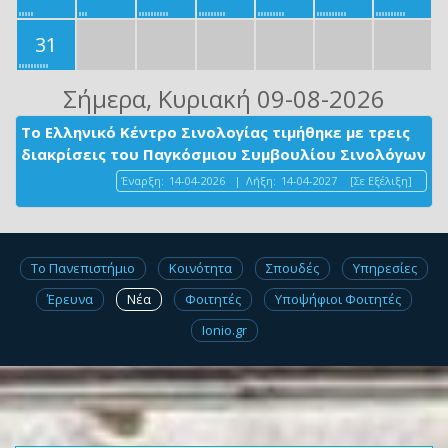
31
Σήμερα
, Κυριακή 09-08-2026
Το Ελληνικό Κέντρο Σινολογίας τιμήθηκε με τρεις
διακρίσεις του Παγκόσμιου Συμβουλίου Σινολόγων
Έναρξη:
14-04-2026
|
Λήξη:
14-04-2027
[Σε Εξέλιξη]
Το Πανεπιστήμιο
Κοινότητα
Σπουδές
Υπηρεσίες
Έρευνα
Νέα
Φοιτητές
Υποψήφιοι Φοιτητές
Ionio.gr