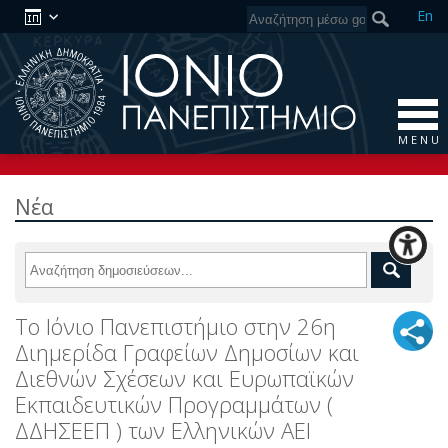
En
M E N U
Νέα
Tο Ιόνιο Πανεπιστήμιο στην 26η
Διημερίδα Γραφείων Δημοσίων και
Διεθνών Σχέσεων και Ευρωπαϊκών
Εκπαιδευτικών Προγραμμάτων (
ΔΔΗΣΕΕΠ ) των Ελληνικών ΑΕΙ