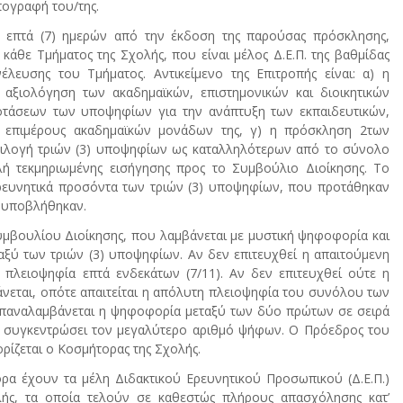
πογραφή του/της.
ς επτά (7) ημερών από την έκδοση της παρούσας πρόσκλησης,
άθε Τμήματος της Σχολής, που είναι μέλος Δ.Ε.Π. της βαθμίδας
ευσης του Τμήματος. Αντικείμενο της Επιτροπής είναι: α) η
ξιολόγηση των ακαδημαϊκών, επιστημονικών και διοικητικών
τάσεων των υποψηφίων για την ανάπτυξη των εκπαιδευτικών,
ν επιμέρους ακαδημαϊκών μονάδων της, γ) η πρόσκληση 2των
πιλογή τριών (3) υποψηφίων ως καταλληλότερων από το σύνολο
 τεκμηριωμένης εισήγησης προς το Συμβούλιο Διοίκησης. Το
 ερευνητικά προσόντα των τριών (3) υποψηφίων, που προτάθηκαν
υ υποβλήθηκαν.
μβουλίου Διοίκησης, που λαμβάνεται με μυστική ψηφοφορία και
αξύ των τριών (3) υποψηφίων. Αν δεν επιτευχθεί η απαιτούμενη
η πλειοψηφία επτά ενδεκάτων (7/11). Αν δεν επιτευχθεί ούτε η
άνεται, οπότε απαιτείται η απόλυτη πλειοψηφία του συνόλου των
 επαναλαμβάνεται η ψηφοφορία μεταξύ των δύο πρώτων σε σειρά
 συγκεντρώσει τον μεγαλύτερο αριθμό ψήφων. Ο Πρόεδρος του
ρίζεται ο Κοσμήτορας της Σχολής.
α έχουν τα μέλη Διδακτικού Ερευνητικού Προσωπικού (Δ.Ε.Π.)
ής, τα οποία τελούν σε καθεστώς πλήρους απασχόλησης κατ’