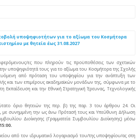
ποβολή υποψηφιοτήτων για το αξίωμα του Κοσμήτορα
στημίου με θητεία έως 31.08.2027
αφερόμενους/ες που πληρούν τις προϋποθέσεις των σχετικών
την υποψηφιότητά τους για το αξίωμα του Κοσμήτορα της Σχολής
δευόμενη από πρόταση του υποψηφίου για την ανάπτυξη των
λής και των επιμέρους ακαδημαϊκών μονάδων της, σύμφωνα με το
ατη Εκπαίδευση και την Εθνική Στρατηγική Έρευνας, Τεχνολογικής
τατο όριο θητειών της περ. β) της παρ. 3 του άρθρου 24. Οι
, με συνημμένη την ως άνω Πρότασή τους και Υπεύθυνη Δήλωση
μβουλίου Διοίκησης (Γραμματεία Συμβουλίου Διοίκησης) μέσω
5:00.
είου από τον ιδρυματικό λογαριασμό του/της υποψηφίου/ας στη