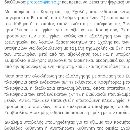
διεύθυνση:
protocol@ionio.gr
και πρέπει να φέρει την ψηφιακή υ
Με απόφαση της Κοσμητείας της Σχολής, που εκδίδεται εντό
συγκροτείται Επιτροπή, αποτελούμενη από έναν (1) εκπρόσωπο κ
του Καθηγητή, ο οποίος υποδεικνύεται με απόφαση της Συνέλ
προσέλκυση υποψηφίων για το αξίωμα του Κοσμήτορα, β) η α
προσόντων των υποψηφίων, καθώς και η αξιολόγηση των προ
ερευνητικών και λοιπών δραστηριοτήτων της Σχολής και τω
υποψηφίων για διαβούλευση με τα μέλη της Σχολής και δ) η ε
των υποψηφίων μετά από την αξιολόγησή τους και η υποβολή
Συμβούλιο Διοίκησης αξιολογεί τα διοικητικά, ακαδημαϊκά και
από την προαναφερόμενη Επιτροπή, καθώς και τις προτάσεις πο
Μετά από την ολοκλήρωση της αξιολόγησης, με απόφαση του Συ
πλειοψηφία οκτώ ενδεκάτων (8/11) εκλέγεται ο Κοσμήτορας μετ
πλειοψηφία, η διαδικασία επαναλαμβάνεται, οπότε απαιτείται 
πλειοψηφία των επτά ενδεκάτων (7/11), η διαδικασία επαναλαμβ
μελών. Αν και πάλι δεν επιτευχθεί η απαιτούμενη πλειοψηφία,
προτίμησης υποψηφίων, οπότε επιλέγεται ο υποψήφιος που θα
Συμβουλίου Διοίκησης εκδίδει διαπιστωτική πράξη με την οποία ο
Δικαίωμα υποβολής υποψηφιότητας για το αξίωμα του Κοσμήτορ
βαθμίδας Καθηγητή ή Αναπληρωτή Καθηγητή της οικείας Σχολ