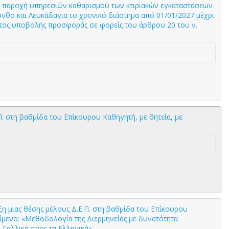
ν παροχή υπηρεσιών καθαρισμού των κτιριακών εγκαταστάσεων
νθο και Λευκάδαγια το χρονικό διάστημα από 01/01/2027 μέχρι
ατος υποβολής προσφοράς σε φορείς του άρθρου 20 του ν.
 στη βαθμίδα του Επίκουρου Καθηγητή, με θητεία, με
 μιας θέσης μέλους Δ.Ε.Π. στη βαθμίδα του Επίκουρου
είμενο: «Μεθοδολογία της Διερμηνείας με δυνατότητα
α Γαλλικά προς τα Ελληνικά»