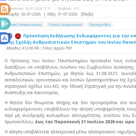
Δημοσίευση:
02-07-2026 17:11
|
Προβολές:
615
Έναρξη:
02-07-2026
|
Λήξη:
31-07-2026
[Έληξε]
Γενικές Ανακοινώσεις
Γενικοί Διαγωνισμοί
Προκηρύξεις
Πρόσκληση Εκδήλωσης Ενδιαφέροντος για την υ
της Σχολής Ανθρωπιστικών Επιστημών του Ιονίου Πανεπι
Mέγεθος: 412.96 KB :: Τύπος: Αρχείο PDF
Ο Πρύτανης του Ιονίου Πανεπιστημίου προσκαλεί τους ενδι
διατάξεων, να υποβάλουν, ενώπιον του Συμβουλίου Διοίκησης, 
Ανθρωπιστικών Επιστημών, με θητεία έως 31.08.2027, συνο
εκπαιδευτικών, ερευνητικών και λοιπών δραστηριοτήτων της Σχο
στρατηγικό σχέδιο του ΑΕΙ, την Εθνική Στρατηγική για την Ανώτ
Ανάπτυξης και Καινοτομίας.
Η θητεία δεν θεωρείται πλήρης και δεν προσμετράται στο ανώ
ενδιαφερόμενοι/ες υποβάλλουν την αίτηση υποψηφιότητάς τους
περί μη συνδρομής κωλυμάτων εκλογιμότητας, ενώπιον του Συ
πρωτοκόλλου,
έως την Παρασκευή 31 Ιουλίου 2026 και ώρα 1
Η αίτηση υποβάλλεται ηλεκτρονικά μέσω ηλεκτρονικού ταχυδρομ