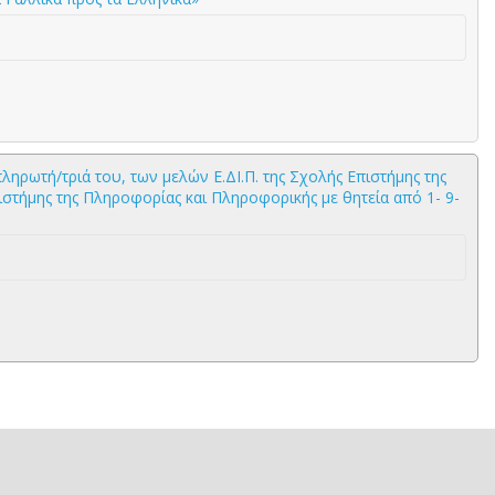
ρωτή/τριά του, των μελών Ε.ΔΙ.Π. της Σχολής Επιστήμης της
στήμης της Πληροφορίας και Πληροφορικής με θητεία από 1- 9-