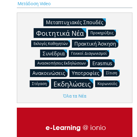
Μετάδοση Video
Μεταπτυχιακές Σπουδές
Φοιτητικά Νέα
Προκηρύξεις
Πρακτική Άσκηση
Εκλογές Καθηγητών
Συνέδρια
Γενικοί Διαγωνισμοί
Erasmus
Ανασκοπήσεις Εκδηλώσεων
Ανακοινώσεις
Υποτροφίες
Σίτιση
Εκδηλώσεις
Στέγαση
Κορωνοϊός
Όλα τα Νέα