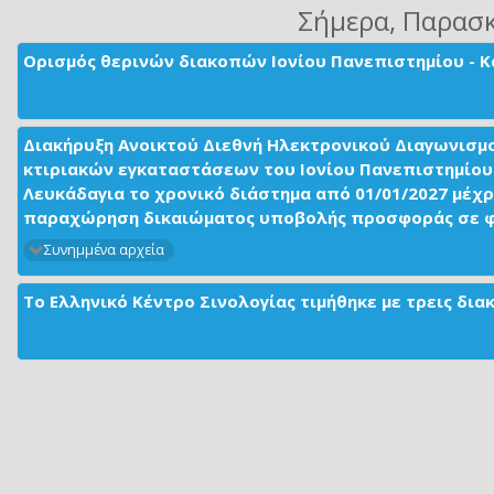
Σήμερα
, Παρασ
Ορισμός θερινών διακοπών Ιονίου Πανεπιστημίου - Κ
Διακήρυξη Ανοικτού Διεθνή Ηλεκτρονικού Διαγωνισμ
κτιριακών εγκαταστάσεων του Ιονίου Πανεπιστημίου 
Λευκάδαγια το χρονικό διάστημα από 01/01/2027 μέχρ
παραχώρηση δικαιώματος υποβολής προσφοράς σε φορ
Συνημμένα αρχεία
Το Ελληνικό Κέντρο Σινολογίας τιμήθηκε με τρεις δι