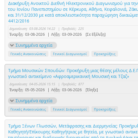
Διακήρυξη Ανοικτού Διεθνή Ηλεκτρονικού Διαγωνισμού για τη
του Ιονίου Πανεπιστημίου σε Κέρκυρα, Αθήνα, Κεφαλονιά, Ζάκυ
και 31/12/2030 με κατά αποκλειστικότητα παραχώρηση δικαιώμ
4412/2016
Δημοσίευση:
03-08-2026 14:22
|
Προβολές:
225
Έναρξη:
03-08-2026
|
Λήξη:
03-09-2026
[Σε Εξέλιξη]
Συνημμένα αρχεία
Γενικές Ανακοινώσεις
Γενικοί Διαγωνισμοί
Προκηρύξεις
Τμήμα Μουσικών Σπουδών: Προκήρυξη μιας θέσης μέλους Δ.Ε.Π.
γνωστικό αντικείμενο «Αφροαμερικανική Μουσική και Τζαζ»
Δημοσίευση:
04-05-2026 15:15
|
Προβολές:
877
Έναρξη:
05-05-2026
|
Λήξη:
03-06-2026
[Έληξε]
Συνημμένα αρχεία
Γενικές Ανακοινώσεις
Γενικοί Διαγωνισμοί
Προκηρύξεις
Τμήμα Ξένων Γλωσσών, Μετάφρασης και Διερμηνείας: Προκήρυξη
Καθηγητή/Επίκουρης Καθηγήτριας με θητεία, με γνωστικό αντικ
ταυτόχρονης και διαδοχικής διερμηνείας από τα Αγγλικά ή/και τ