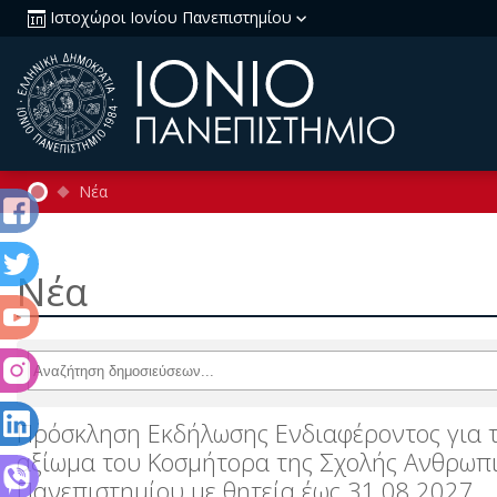
Ιστοχώροι Ιονίου Πανεπιστημίου
Νέα
Νέα
Πρόσκληση Εκδήλωσης Ενδιαφέροντος για 
αξίωμα του Κοσμήτορα της Σχολής Ανθρωπι
Πανεπιστημίου με θητεία έως 31.08.2027