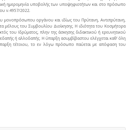
ηκτική ημερομηνία υποβολής των υποψηφιοτήτων και στο πρόσωπο
ου ν.4957/2022.
ου μονοπρόσωπου οργάνου και ιδίως του Πρύτανη, Αντιπρύτανη,
τα μέλους του Συμβουλίου Διοίκησης. Η ιδιότητα του Κοσμήτορα
κτός του Ιδρύματος, πλην της άσκησης διδακτικού ή ερευνητικού
ημεδαπής ή αλλοδαπής. Η ύπαρξη ασυμβίβαστου ελέγχεται καθ’ όλη
 ύπαρξη τέτοιου, το εν λόγω πρόσωπο παύεται με απόφαση του