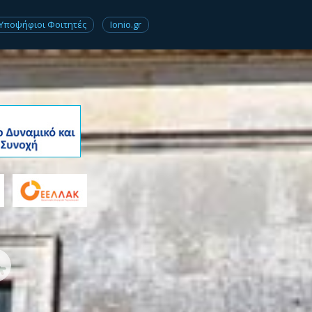
Υποψήφιοι Φοιτητές
Ionio.gr