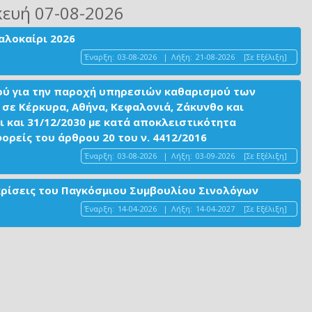
κευή 07-08-2026
αλοκαίρι 2026
Έναρξη:
03-08-2026
|
Λήξη:
21-08-2026
[Σε Εξέλιξη]
ού για την παροχή υπηρεσιών καθαρισμού των
σε Κέρκυρα, Αθήνα, Κεφαλονιά, Ζάκυνθο και
ι και 31/12/2030 με κατά αποκλειστικότητα
είς του άρθρου 20 του ν. 4412/2016
Έναρξη:
03-08-2026
|
Λήξη:
03-09-2026
[Σε Εξέλιξη]
ακρίσεις του Παγκόσμιου Συμβουλίου Σινολόγων
Έναρξη:
14-04-2026
|
Λήξη:
14-04-2027
[Σε Εξέλιξη]