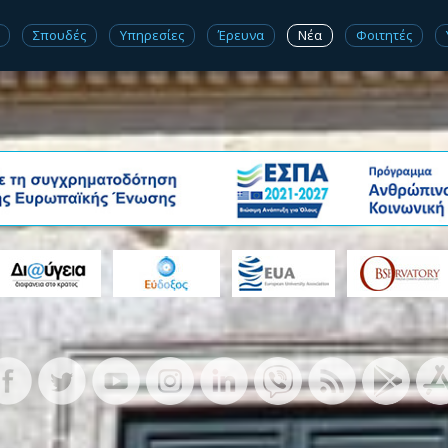
Σπουδές
Υπηρεσίες
Έρευνα
Νέα
Φοιτητές