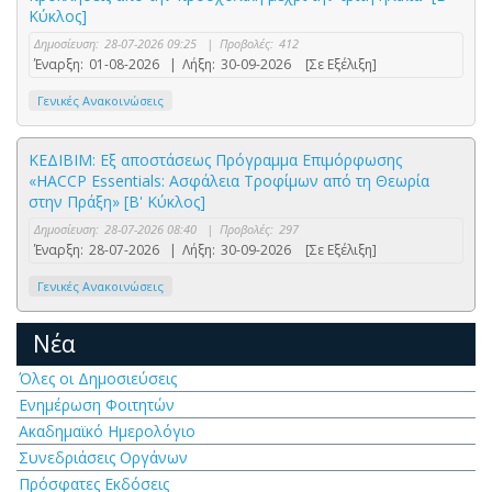
Κύκλος]
Δημοσίευση:
28-07-2026 09:25
|
Προβολές:
412
Έναρξη:
01-08-2026
|
Λήξη:
30-09-2026
[Σε Εξέλιξη]
Γενικές Ανακοινώσεις
ΚΕΔΙΒΙΜ: Εξ αποστάσεως Πρόγραμμα Επιμόρφωσης
«HACCP Essentials: Ασφάλεια Τροφίμων από τη Θεωρία
στην Πράξη» [Β' Κύκλος]
Δημοσίευση:
28-07-2026 08:40
|
Προβολές:
297
Έναρξη:
28-07-2026
|
Λήξη:
30-09-2026
[Σε Εξέλιξη]
Γενικές Ανακοινώσεις
Νέα
Όλες οι Δημοσιεύσεις
Ενημέρωση Φοιτητών
Ακαδημαϊκό Ημερολόγιο
Συνεδριάσεις Οργάνων
Πρόσφατες Εκδόσεις