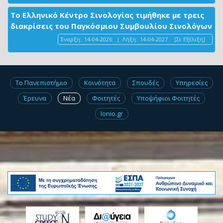
Το Ελληνικό Κέντρο Σινολογίας τιμήθηκε με τρεις
διακρίσεις του Παγκόσμιου Συμβουλίου Σινολόγων
Έναρξη:
14-04-2026
|
Λήξη:
14-04-2027
[Σε Εξέλιξη]
Το Πανεπιστήμιο
Κοινότητα
Σπουδές
Υπηρεσίες
Έρευνα
Νέα
Φοιτητές
Υποψήφιοι Φοιτητές
Ionio.gr