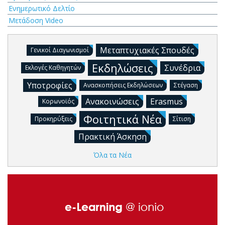
Ενημερωτικό Δελτίο
Μετάδοση Video
Μεταπτυχιακές Σπουδές
Γενικοί Διαγωνισμοί
Εκδηλώσεις
Συνέδρια
Εκλογές Καθηγητών
Υποτροφίες
Ανασκοπήσεις Εκδηλώσεων
Στέγαση
Ανακοινώσεις
Erasmus
Κορωνοϊός
Φοιτητικά Νέα
Προκηρύξεις
Σίτιση
Πρακτική Άσκηση
Όλα τα Νέα