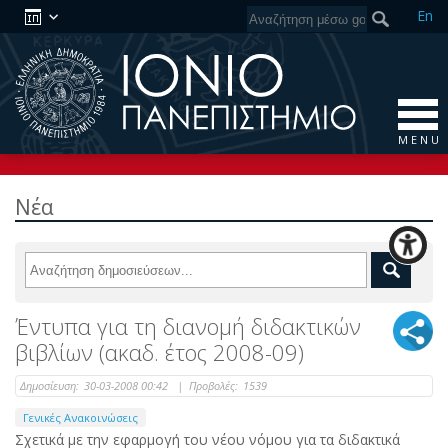
En
M E N U
Νέα
Έντυπα για τη διανομή διδακτικών
βιβλίων (ακαδ. έτος 2008-09)
Δημοσίευση:
30-03-2008 00:42
|
Προβολές:
1539
Γενικές Ανακοινώσεις
Σχετικά με την εφαρμογή του νέου νόμου για τα διδακτικά