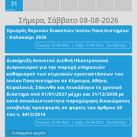
31
Σήμερα
, Σάββατο 08-08-2026
Ορισμός θερινών διακοπών Ιονίου Πανεπιστημίου
- Καλοκαίρι 2026
Έναρξη:
03-08-2026
|
Λήξη:
21-08-2026
[Σε Εξέλιξη]
Διακήρυξη Ανοικτού Διεθνή Ηλεκτρονικού
Διαγωνισμού για την παροχή υπηρεσιών
καθαρισμού των κτιριακών εγκαταστάσεων του
Ιονίου Πανεπιστημίου σε Κέρκυρα, Αθήνα,
Κεφαλονιά, Ζάκυνθο και Λευκάδαγια το χρονικό
διάστημα από 01/01/2027 μέχρι και 31/12/2030 με
κατά αποκλειστικότητα παραχώρηση δικαιώματος
υποβολής προσφοράς σε φορείς του άρθρου 20
του ν. 4412/2016
Έναρξη:
03-08-2026
|
Λήξη:
03-09-2026
[Σε Εξέλιξη]
Συνημμένα αρχεία