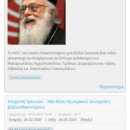
Το NOC του Ιονίου Πανεπιστημίου μεταδίδει ζωντανά (live video
streaming) την Αναγόρευση σε Επίτιμο Διδάκτορα του
Μακαριωτάτου Αρχιεπισκόπου Τιράνων, Δυρραχίου και πάσης
Αλβανίας κ.κ. Αναστασίου Γιαννουλάτου.
Γενικές Εκδηλώσεις
Περισσότερα
Επιτροπή Ερευνών - Μία θέση εξωτερικού συνεργάτη
(βιβλιοθηκονόμου)
Δημοσίευση:
19-03-2007 15:09
|
Προβολές:
3671
Έναρξη:
28-02-2007
|
Λήξη:
28-03-2007
[Έληξε]
Συνημμένα αρχεία