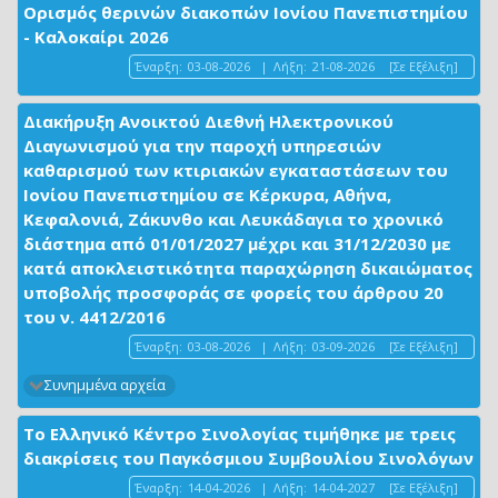
Ορισμός θερινών διακοπών Ιονίου Πανεπιστημίου
- Καλοκαίρι 2026
Έναρξη:
03-08-2026
|
Λήξη:
21-08-2026
[Σε Εξέλιξη]
Διακήρυξη Ανοικτού Διεθνή Ηλεκτρονικού
Διαγωνισμού για την παροχή υπηρεσιών
καθαρισμού των κτιριακών εγκαταστάσεων του
Ιονίου Πανεπιστημίου σε Κέρκυρα, Αθήνα,
Κεφαλονιά, Ζάκυνθο και Λευκάδαγια το χρονικό
διάστημα από 01/01/2027 μέχρι και 31/12/2030 με
κατά αποκλειστικότητα παραχώρηση δικαιώματος
υποβολής προσφοράς σε φορείς του άρθρου 20
του ν. 4412/2016
Έναρξη:
03-08-2026
|
Λήξη:
03-09-2026
[Σε Εξέλιξη]
Συνημμένα αρχεία
Το Ελληνικό Κέντρο Σινολογίας τιμήθηκε με τρεις
διακρίσεις του Παγκόσμιου Συμβουλίου Σινολόγων
Έναρξη:
14-04-2026
|
Λήξη:
14-04-2027
[Σε Εξέλιξη]