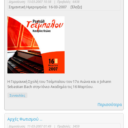
Δημοσίευση:
13-03-2007 10:38
|
Προβολές:
6438
Σημαντική Ημερομηνία:
16-03-2007
[Έληξε]
Η Γερμανική Σχολή του Τσέμπαλου τον 17ο Αιώνα και ο Johann
Sebastian Bach στην Ιόνιο Ακαδημία τις 16 Μαρτίου.
Συναυλίες
Περισσότερα
Αρχές Φωτισμού ...
Δημοσίευση:
11-03-2007 01:49
|
Προβολές:
3459