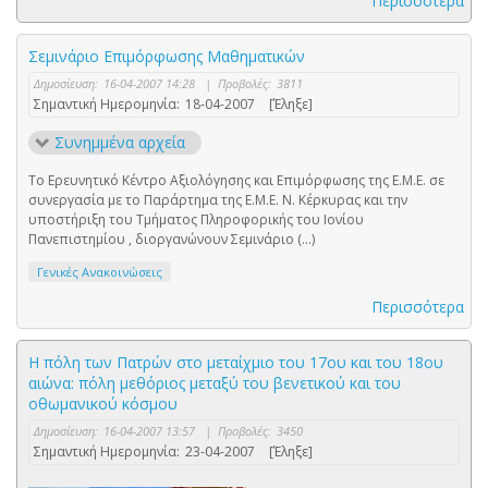
Περισσότερα
Σεμινάριο Επιμόρφωσης Μαθηματικών
Δημοσίευση:
16-04-2007 14:28
|
Προβολές:
3811
Σημαντική Ημερομηνία:
18-04-2007
[Έληξε]
Συνημμένα αρχεία
Το Ερευνητικό Κέντρο Αξιολόγησης και Επιμόρφωσης της Ε.Μ.Ε. σε
συνεργασία με το Παράρτημα της Ε.Μ.Ε. Ν. Κέρκυρας και την
υποστήριξη του Τμήματος Πληροφορικής του Ιονίου
Πανεπιστημίου , διοργανώνουν Σεμινάριο (...)
Γενικές Ανακοινώσεις
Περισσότερα
Η πόλη των Πατρών στο μεταίχμιο του 17ου και του 18ου
αιώνα: πόλη μεθόριος μεταξύ του βενετικού και του
οθωμανικού κόσμου
Δημοσίευση:
16-04-2007 13:57
|
Προβολές:
3450
Σημαντική Ημερομηνία:
23-04-2007
[Έληξε]