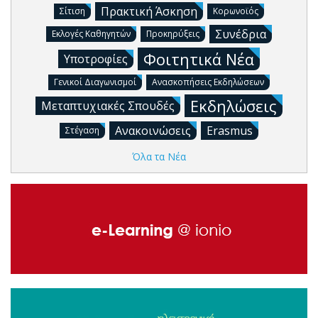
Πρακτική Άσκηση
Σίτιση
Κορωνοϊός
Συνέδρια
Εκλογές Καθηγητών
Προκηρύξεις
Φοιτητικά Νέα
Υποτροφίες
Γενικοί Διαγωνισμοί
Ανασκοπήσεις Εκδηλώσεων
Εκδηλώσεις
Μεταπτυχιακές Σπουδές
Ανακοινώσεις
Erasmus
Στέγαση
Όλα τα Νέα