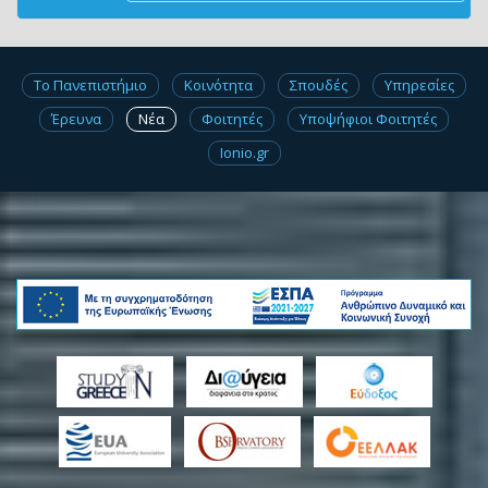
Το Πανεπιστήμιο
Κοινότητα
Σπουδές
Υπηρεσίες
Έρευνα
Νέα
Φοιτητές
Υποψήφιοι Φοιτητές
Ionio.gr