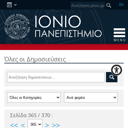
En
M E N U
Όλες οι Δημοσιεύσεις
Σελίδα 365 / 370 :
<<
<
>
>>