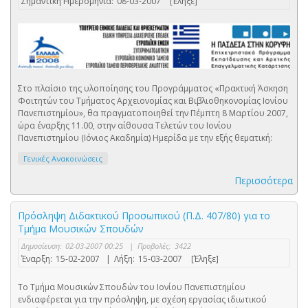
Σημαντική Ημερομηνία:
08-03-2007
[Έληξε]
Στο πλαίσιο της υλοποίησης του Προγράμματος «Πρακτική Άσκηση
Φοιτητών του Τμήματος Αρχειονομίας και Βιβλιοθηκονομίας Ιονίου
Πανεπιστημίου», θα πραγματοποιηθεί την Πέμπτη 8 Μαρτίου 2007,
ώρα έναρξης 11.00, στην αίθουσα Τελετών του Ιονίου
Πανεπιστημίου (Ιόνιος Ακαδημία) Ημερίδα με την εξής θεματική:
Γενικές Ανακοινώσεις
Περισσότερα
Πρόσληψη Διδακτικού Προσωπικού (Π.Δ. 407/80) για το
Τμήμα Μουσικών Σπουδών
Δημοσίευση:
02-03-2007 00:25
|
Προβολές:
3422
Έναρξη:
15-02-2007
|
Λήξη:
15-03-2007
[Έληξε]
Το Τμήμα Μουσικών Σπουδών του Ιονίου Πανεπιστημίου
ενδιαφέρεται για την πρόσληψη, με σχέση εργασίας ιδιωτικού