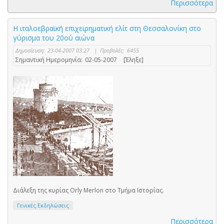
Περισσότερα
Η ιταλοεβραϊκή επιχειρηματική ελίτ στη Θεσσαλονίκη στο
γύρισμα του 20ού αιώνα
Δημοσίευση:
23-04-2007 03:27
|
Προβολές:
6455
Σημαντική Ημερομηνία:
02-05-2007
[Έληξε]
Διάλεξη της κυρίας Οrly Merlon στο Τμήμα Ιστορίας.
Γενικές Εκδηλώσεις
Περισσότερα