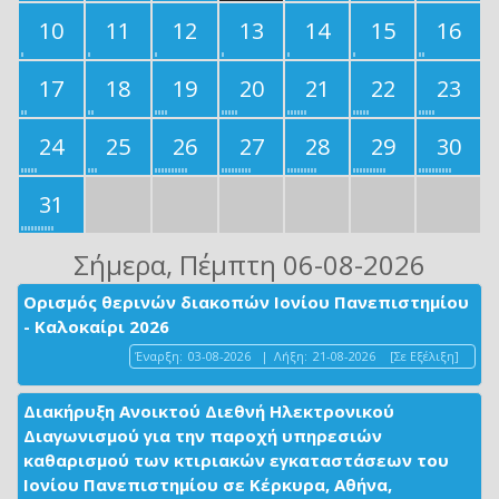
10
11
12
13
14
15
16
17
18
19
20
21
22
23
24
25
26
27
28
29
30
31
Σήμερα
, Πέμπτη 06-08-2026
Ορισμός θερινών διακοπών Ιονίου Πανεπιστημίου
- Καλοκαίρι 2026
Έναρξη:
03-08-2026
|
Λήξη:
21-08-2026
[Σε Εξέλιξη]
Διακήρυξη Ανοικτού Διεθνή Ηλεκτρονικού
Διαγωνισμού για την παροχή υπηρεσιών
καθαρισμού των κτιριακών εγκαταστάσεων του
Ιονίου Πανεπιστημίου σε Κέρκυρα, Αθήνα,