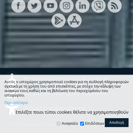
Προστασία Προσωπικών Δεδομένων
Αυτός ο ιστοχώρος χρησιμοποιεί cookies για τη συλλογή πληροφοριών
σχετικά με τη χρήση του από επισκέπτες, με στόχο την κάλυψη των
αναγκών τους καθώς και τη βελτίωση του περιεχομένου του
Φόρμα Επικοινωνίας και Παραπόνων
ιστοχώρου.
Περισσότερα
Δήλωση Προσβασιμότητας
Επιλέξτε ποιοι τύποι cookies θέλετε να χρησιμοποιηθούν
Αναγκαία
Επιδόσεων
Ιόνιο Πανεπιστήμιο, Ιωάννου Θεοτόκη 72, 49100 Κέρκυρα, Τ.Θ.
663