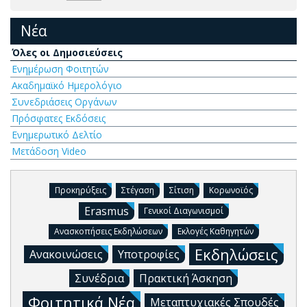
Νέα
Όλες οι Δημοσιεύσεις
Ενημέρωση Φοιτητών
Ακαδημαϊκό Ημερολόγιο
Συνεδριάσεις Οργάνων
Πρόσφατες Εκδόσεις
Ενημερωτικό Δελτίο
Μετάδοση Video
Προκηρύξεις
Στέγαση
Σίτιση
Κορωνοϊός
Erasmus
Γενικοί Διαγωνισμοί
Ανασκοπήσεις Εκδηλώσεων
Εκλογές Καθηγητών
Εκδηλώσεις
Ανακοινώσεις
Υποτροφίες
Συνέδρια
Πρακτική Άσκηση
Φοιτητικά Νέα
Μεταπτυχιακές Σπουδές