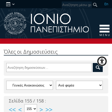
En
M E N U
Όλες οι Δημοσιεύσεις
Σελίδα 155 / 158 :
<<
<
>
>>