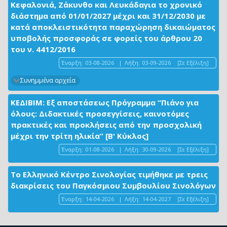
Κεφαλονιά, Ζάκυνθο και Λευκάδαγια το χρονικό
διάστημα από 01/01/2027 μέχρι και 31/12/2030 με
κατά αποκλειστικότητα παραχώρηση δικαιώματος
υποβολής προσφοράς σε φορείς του άρθρου 20
του ν. 4412/2016
Έναρξη:
03-08-2026
|
Λήξη:
03-09-2026
[Σε Εξέλιξη]
Συνημμένα αρχεία
ΚΕΔΙΒΙΜ: Εξ αποστάσεως Πρόγραμμα “Πιάνο για
όλους: Διδακτικές προσεγγίσεις, καινοτόμες
πρακτικές και προκλήσεις από την προσχολική
μέχρι την τρίτη ηλικία” [Β' Κύκλος]
Έναρξη:
01-08-2026
|
Λήξη:
30-09-2026
[Σε Εξέλιξη]
Το Ελληνικό Κέντρο Σινολογίας τιμήθηκε με τρεις
διακρίσεις του Παγκόσμιου Συμβουλίου Σινολόγων
Έναρξη:
14-04-2026
|
Λήξη:
14-04-2027
[Σε Εξέλιξη]