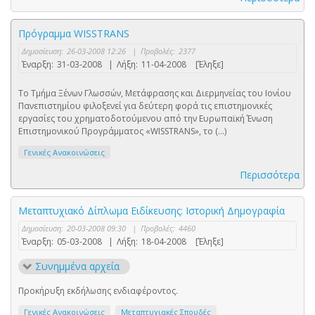
Πρόγραμμα WISSTRANS
Δημοσίευση:
26-03-2008 12:26
|
Προβολές:
2377
Έναρξη:
31-03-2008
|
Λήξη:
11-04-2008
[Έληξε]
Το Τμήμα Ξένων Γλωσσών, Μετάφρασης και Διερμηνείας του Ιονίου
Πανεπιστημίου φιλοξενεί για δεύτερη φορά τις επιστημονικές
εργασίες του χρηματοδοτούμενου από την Ευρωπαϊκή Ένωση
Επιστημονικού Προγράμματος «WISSTRANS», το (...)
Γενικές Ανακοινώσεις
Περισσότερα
Μεταπτυχιακό Δίπλωμα Ειδίκευσης: Ιστορική Δημογραφία
Δημοσίευση:
20-03-2008 09:30
|
Προβολές:
4460
Έναρξη:
05-03-2008
|
Λήξη:
18-04-2008
[Έληξε]
Συνημμένα αρχεία
Προκήρυξη εκδήλωσης ενδιαφέροντος.
Γενικές Ανακοινώσεις
Μεταπτυχιακές Σπουδές