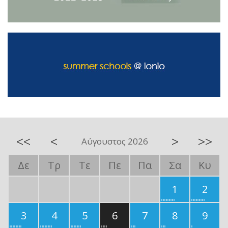
<<
<
>
>>
Αύγουστος 2026
Δε
Τρ
Τε
Πε
Πα
Σα
Κυ
1
2
3
4
5
6
7
8
9