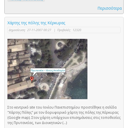
Περισσότερα
Χάρτης της πόλης της Κέρκυρας
Δημοσίευση:
27-11-2007 00:27
|
Προβολές:
12320
Στο κεντρικό site του Ιονίου Πανεπιστημίου προστέθηκε η σελίδα
"Χάρτης Πόλης" με τον δορυφορικό χάρτη της πόλης της Κέρκυρας
(Google map). Στον χάρτη υπάρχουν επισημάνσεις στις τοποθεσίες
της Πρυτανείας, των Διοικητικών (...)