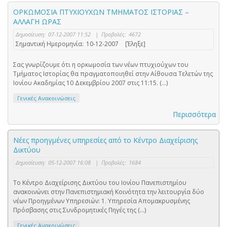
ΟΡΚΩΜΟΣΙΑ ΠΤΥΧΙΟΥΧΩΝ ΤΜΗΜΑΤΟΣ ΙΣΤΟΡΙΑΣ –
ΑΛΛΑΓΗ ΩΡΑΣ
Δημοσίευση:
07-12-2007 11:52
|
Προβολές:
4672
Σημαντική Ημερομηνία:
10-12-2007
[Έληξε]
Σας γνωρίζουμε ότι η ορκωμοσία των νέων πτυχιούχων του
Τμήματος Ιστορίας θα πραγματοποιηθεί στην Αίθουσα Τελετών της
Ιονίου Ακαδημίας 10 Δεκεμβρίου 2007 στις 11:15. (...)
Γενικές Ανακοινώσεις
Περισσότερα
Νέες προηγμένες υπηρεσίες από το Κέντρο Διαχείρισης
Δικτύου
Δημοσίευση:
05-12-2007 16:08
|
Προβολές:
1684
Το Κέντρο Διαχείρισης Δικτύου του Ιονίου Πανεπιστημίου
ανακοινώνει στην Πανεπιστημιακή Κοινότητα την λειτουργία δύο
νέων Προηγμένων Υπηρεσιών: 1. Υπηρεσία Απομακρυσμένης
Πρόσβασης στις Συνδρομητικές Πηγές της (...)
Γενικές Ανακοινώσεις