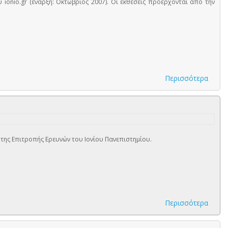
 ionio.gr (έναρξη: Οκτώβριος 2007). Οι εκθέσεις προέρχονται από την
Περισσότερα
 της Επιτροπής Ερευνών του Ιονίου Πανεπιστημίου.
Περισσότερα