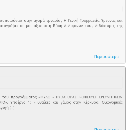
οποιούνται στην αγορά εργασίας Η Γενική Γραμματεία Έρευνας και
 καταγράψει σε μια αξιόπιστη Βάση δεδομένων τους διδάκτορες της
Περισσότερα
ο του προγράμματος «ΦΥΛΟ – ΠΥΘΑΓΟΡΑΣ ΙΙ-ΕΝΙΣΧΥΣΗ ΕΡΕΥΝΗΤΙΚΩΝ
», Υποέργο 1: «Γυναίκες και γάμος στην Κέρκυρα: Οικονομικές
γή (...)
Περισσότερα