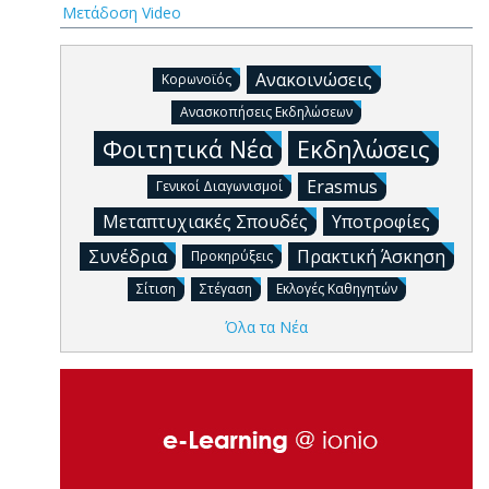
Μετάδοση Video
Ανακοινώσεις
Κορωνοϊός
Ανασκοπήσεις Εκδηλώσεων
Φοιτητικά Νέα
Εκδηλώσεις
Erasmus
Γενικοί Διαγωνισμοί
Μεταπτυχιακές Σπουδές
Υποτροφίες
Συνέδρια
Πρακτική Άσκηση
Προκηρύξεις
Σίτιση
Στέγαση
Εκλογές Καθηγητών
Όλα τα Νέα