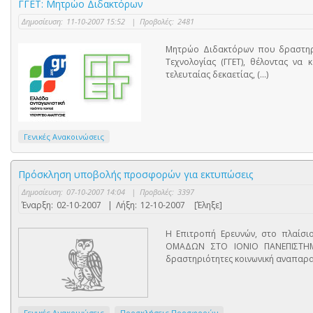
ΓΓΕΤ: Μητρώο Διδακτόρων
Δημοσίευση:
11-10-2007 15:52
|
Προβολές:
2481
Μητρώο Διδακτόρων που δραστηρι
Τεχνολογίας (ΓΓΕΤ), θέλοντας να
τελευταίας δεκαετίας, (...)
Γενικές Ανακοινώσεις
Πρόσκληση υποβολής προσφορών για εκτυπώσεις
Δημοσίευση:
07-10-2007 14:04
|
Προβολές:
3397
Έναρξη:
02-10-2007
|
Λήξη:
12-10-2007
[Έληξε]
Η Επιτροπή Ερευνών, στo πλαίσι
ΟΜΑΔΩΝ ΣΤΟ ΙΟΝΙΟ ΠΑΝΕΠΙΣΤΗΜΙΟ
δραστηριότητες κοινωνική αναπαραγω
Γενικές Ανακοινώσεις
Προσκλήσεις Προσφορών