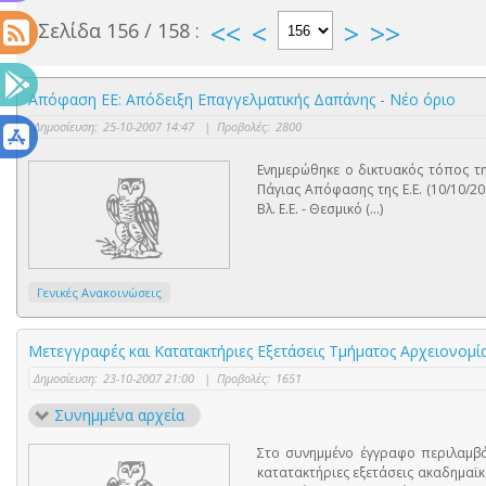
<<
<
>
>>
Σελίδα 156 / 158 :
Απόφαση ΕΕ: Απόδειξη Επαγγελματικής Δαπάνης - Νέο όριο
Δημοσίευση:
25-10-2007 14:47
|
Προβολές:
2800
Ενημερώθηκε ο δικτυακός τόπος τη
Πάγιας Απόφασης της Ε.Ε. (10/10/20
Βλ. E.E. - Θεσμικό (...)
Γενικές Ανακοινώσεις
Μετεγγραφές και Κατατακτήριες Εξετάσεις Τμήματος Αρχειονοµία
Δημοσίευση:
23-10-2007 21:00
|
Προβολές:
1651
Συνημμένα αρχεία
Στο συνημμένο έγγραφο περιλαμβάν
κατατακτήριες εξετάσεις ακαδημαϊκ