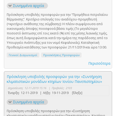
Συνημμένα αρχεία
Πρόσκληση υποβολής προσφορών για την "Προμήθεια πετρελαίου
θέρμανσης". Κριτήριο επιλογής του αναδόχου-προμηθευτή
(=κριτήριο ανάθεσης της σύμβασης): Η πλέον συμφέρουσα από
οικονομικής άποψης ποοσφοοά βάσει τιμής (Το μεγαλύτερο
ποσοστό έκπτωσης επί τοις εκατό (%) επί της μέσης λιανικής τιμής,
όπως αυτή διαμορφώνεται κατά την ημέρα της παράδοσης από το
Υπουργείο Ανάπτυξης για τον νομό Κεφαλονιάς). Καταληκτική
Προθεσμία κατάθεσης των προσφορών: 21/11/2019 και ώρα 13:00.
Γενικοί Διαγωνισμοί
Προσκλήσεις Προσφορών
Περισσότερα
Πρόσκληση υποβολής προσφορών για την «Συντήρηση
κλιματιστικών μονάδων κτηρίων Ιονίου Πανεπιστημίου»
Δημοσίευση:
12-11-2019 15:16
|
Προβολές:
2103
Έναρξη:
12-11-2019
|
Λήξη:
19-11-2019
[Έληξε]
Συνημμένα αρχεία
Πρόσκληση υποβολής προσφορών για την «Συντήρηση
κλιματιστικών μονάδων κτηρίων Ιονίου Πανεπιστημίου». Κριτήριο