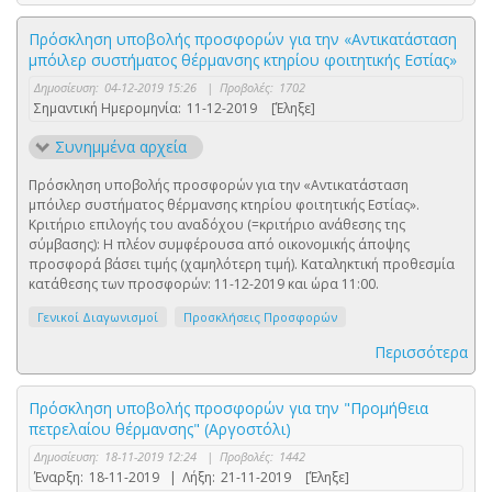
Πρόσκληση υποβολής προσφορών για την «Αντικατάσταση
μπόιλερ συστήματος θέρμανσης κτηρίου φοιτητικής Εστίας»
Δημοσίευση:
04-12-2019 15:26
|
Προβολές:
1702
Σημαντική Ημερομηνία:
11-12-2019
[Έληξε]
Συνημμένα αρχεία
Πρόσκληση υποβολής προσφορών για την «Αντικατάσταση
μπόιλερ συστήματος θέρμανσης κτηρίου φοιτητικής Εστίας».
Κριτήριο επιλογής του αναδόχου (=κριτήριο ανάθεσης της
σύμβασης): Η πλέον συμφέρουσα από οικονομικής άποψης
προσφορά βάσει τιμής (χαμηλότερη τιμή). Καταληκτική προθεσμία
κατάθεσης των προσφορών: 11-12-2019 και ώρα 11:00.
Γενικοί Διαγωνισμοί
Προσκλήσεις Προσφορών
Περισσότερα
Πρόσκληση υποβολής προσφορών για την "Προμήθεια
πετρελαίου θέρμανσης" (Αργοστόλι)
Δημοσίευση:
18-11-2019 12:24
|
Προβολές:
1442
Έναρξη:
18-11-2019
|
Λήξη:
21-11-2019
[Έληξε]