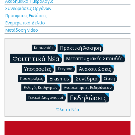
Ακαδημαϊκό Ημερολόγιο
Συνεδριάσεις Οργάνων
Πρόσφατες Εκδόσεις
Ενημερωτικό Δελτίο
Μετάδοση Video
Πρακτική Άσκηση
Κορωνοϊός
Φοιτητικά Νέα
Μεταπτυχιακές Σπουδές
Υποτροφίες
Ανακοινώσεις
Στέγαση
Erasmus
Συνέδρια
Προκηρύξεις
Σίτιση
Εκλογές Καθηγητών
Ανασκοπήσεις Εκδηλώσεων
Εκδηλώσεις
Γενικοί Διαγωνισμοί
Όλα τα Νέα