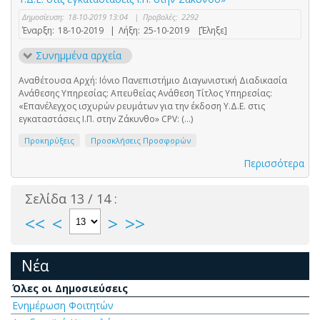
Δημοσίευση:
18-10-2019 13:04
|
Προβολές:
2292
Έναρξη:
18-10-2019
|
Λήξη:
25-10-2019
[Έληξε]
Συνημμένα αρχεία
Αναθέτουσα Αρχή: Ιόνιο Πανεπιστήμιο Διαγωνιστική Διαδικασία
Ανάθεσης Υπηρεσίας: Απευθείας Ανάθεση Τίτλος Υπηρεσίας:
«Επανέλεγχος ισχυρών ρευμάτων για την έκδοση Υ.Δ.Ε. στις
εγκαταστάσεις Ι.Π. στην Ζάκυνθο» CPV: (...)
Προκηρύξεις
Προσκλήσεις Προσφορών
Περισσότερα
Σελίδα 13 / 14 :
<<
<
>
>>
Νέα
Όλες οι Δημοσιεύσεις
Ενημέρωση Φοιτητών