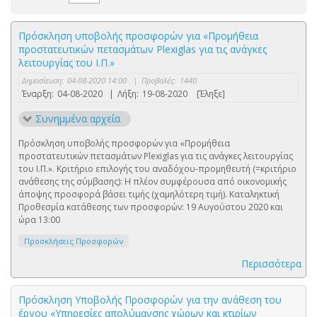
Πρόσκληση υποβολής προσφορών για «Προμήθεια
προστατευτικών πετασμάτων Plexiglas για τις ανάγκες
λειτουργίας του Ι.Π.»
Δημοσίευση:
04-08-2020 14:00
|
Προβολές:
1440
Έναρξη:
04-08-2020
|
Λήξη:
19-08-2020
[Έληξε]
Συνημμένα αρχεία
Πρόσκληση υποβολής προσφορών για «Προμήθεια
προστατευτικών πετασμάτων Plexiglas για τις ανάγκες λειτουργίας
του Ι.Π.». Κριτήριο επιλογής του αναδόχου-προμηθευτή (=κριτήριο
ανάθεσης της σύμβασης): Η πλέον συμφέρουσα από οικονομικής
άποψης προσφορά βάσει τιμής (χαμηλότερη τιμή). Καταληκτική
Προθεσμία κατάθεσης των προσφορών: 19 Αυγούστου 2020 και
ώρα 13:00
Προσκλήσεις Προσφορών
Περισσότερα
Πρόσκληση Υποβολής Προσφορών για την ανάθεση του
έργου «Υπηρεσίες απολύμανσης χώρων και κτιρίων