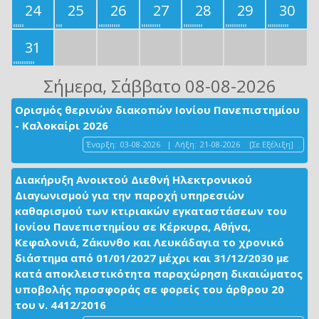
24
25
26
27
28
29
30
31
Σήμερα
, Σάββατο 08-08-2026
Ορισμός θερινών διακοπών Ιονίου Πανεπιστημίου
- Καλοκαίρι 2026
Έναρξη:
03-08-2026
|
Λήξη:
21-08-2026
[Σε Εξέλιξη]
Διακήρυξη Ανοικτού Διεθνή Ηλεκτρονικού
Διαγωνισμού για την παροχή υπηρεσιών
καθαρισμού των κτιριακών εγκαταστάσεων του
Ιονίου Πανεπιστημίου σε Κέρκυρα, Αθήνα,
Κεφαλονιά, Ζάκυνθο και Λευκάδαγια το χρονικό
διάστημα από 01/01/2027 μέχρι και 31/12/2030 με
κατά αποκλειστικότητα παραχώρηση δικαιώματος
υποβολής προσφοράς σε φορείς του άρθρου 20
του ν. 4412/2016