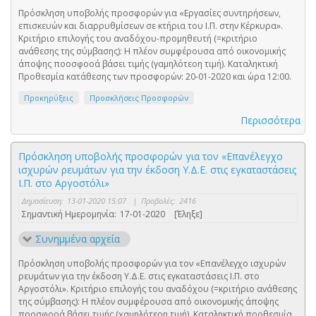
Πρόσκληση υποβολής προσφορών για «Εργασίες συντηρήσεων,
επισκευών και διαρρυθμίσεων σε κτήρια του Ι.Π. στην Κέρκυρα».
Κριτήριο επιλογής του αναδόχου-προμηθευτή (=κριτήριο
ανάθεσης της σύμβασης): Η πλέον συμφέρουσα από οικονομικής
άποψης ποοσφοοά βάσει τιμής (γαμηλότεοη τιμή). Καταληκτική
Προθεσμία κατάθεσης των προσφορών: 20-01-2020 και ώρα 12:00.
Προκηρύξεις
Προσκλήσεις Προσφορών
Περισσότερα
Πρόσκληση υποβολής προσφορών για τον «Επανέλεγχο
ισχυρών ρευμάτων για την έκδοση Υ.Δ.Ε. στις εγκαταστάσεις
Ι.Π. στο Αργοστόλι»
Δημοσίευση:
13-01-2020 15:07
|
Προβολές:
2416
Σημαντική Ημερομηνία:
17-01-2020
[Έληξε]
Συνημμένα αρχεία
Πρόσκληση υποβολής προσφορών για τον «Επανέλεγχο ισχυρών
ρευμάτων για την έκδοση Υ.Δ.Ε. στις εγκαταστάσεις Ι.Π. στο
Αργοστόλι». Κριτήριο επιλογής του αναδόχου (=κριτήριο ανάθεσης
της σύμβασης): Η πλέον συμφέρουσα από οικονομικής άποψης
προσφορά βάσει τιμής (χαμηλότερη τιμή). Καταληκτική προθεσμία