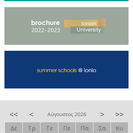
<<
<
>
>>
Αύγουστος 2026
Δε
Τρ
Τε
Πε
Πα
Σα
Κυ