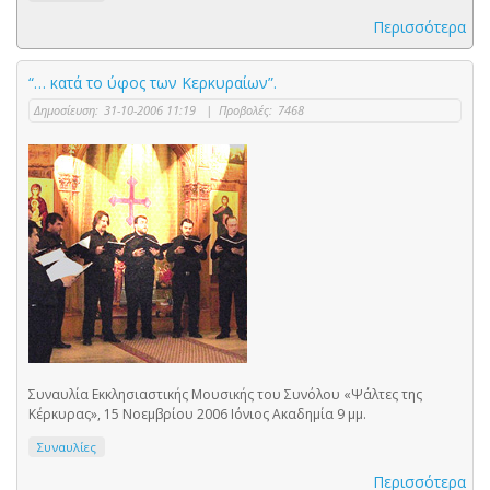
Περισσότερα
“… κατά το ύφος των Κερκυραίων”.
Δημοσίευση:
31-10-2006 11:19
|
Προβολές:
7468
Συναυλία Εκκλησιαστικής Μουσικής του Συνόλου «Ψάλτες της
Κέρκυρας», 15 Νοεμβρίου 2006 Ιόνιος Ακαδημία 9 μμ.
Συναυλίες
Περισσότερα