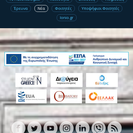
Έρευνα
Νέα
Φοιτητές
Υποψήφιοι Φοιτητές
Ionio.gr