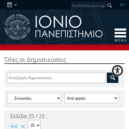
En
M E N U
Όλες οι Δημοσιεύσεις
Σελίδα 25 / 25 :
<<
<