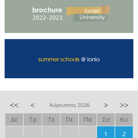
<<
<
>
>>
Αύγουστος 2026
Δε
Τρ
Τε
Πε
Πα
Σα
Κυ
1
2