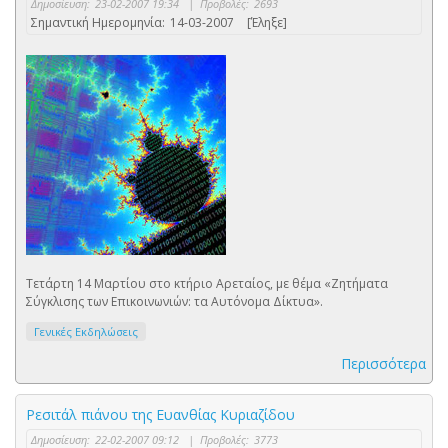
Δημοσίευση:
23-02-2007 19:34
|
Προβολές:
2693
Σημαντική Ημερομηνία:
14-03-2007
[Έληξε]
Τετάρτη 14 Μαρτίου στο κτήριο Αρεταίος, με θέμα «Ζητήματα
Σύγκλισης των Επικοινωνιών: τα Αυτόνομα Δίκτυα».
Γενικές Εκδηλώσεις
Περισσότερα
Ρεσιτάλ πιάνου της Ευανθίας Κυριαζίδου
Δημοσίευση:
22-02-2007 09:12
|
Προβολές:
3773