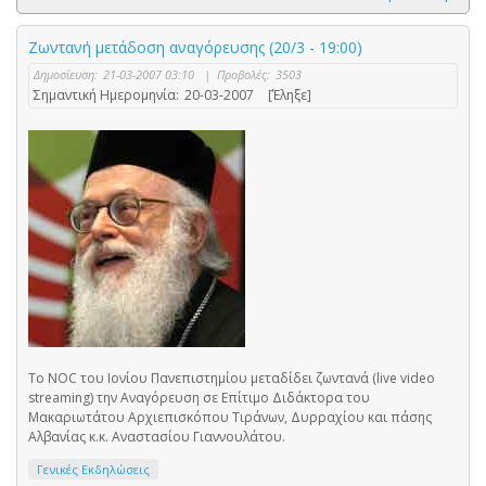
Ζωντανή μετάδοση αναγόρευσης (20/3 - 19:00)
Δημοσίευση:
21-03-2007 03:10
|
Προβολές:
3503
Σημαντική Ημερομηνία:
20-03-2007
[Έληξε]
Το NOC του Ιονίου Πανεπιστημίου μεταδίδει ζωντανά (live video
streaming) την Αναγόρευση σε Επίτιμο Διδάκτορα του
Μακαριωτάτου Αρχιεπισκόπου Τιράνων, Δυρραχίου και πάσης
Αλβανίας κ.κ. Αναστασίου Γιαννουλάτου.
Γενικές Εκδηλώσεις