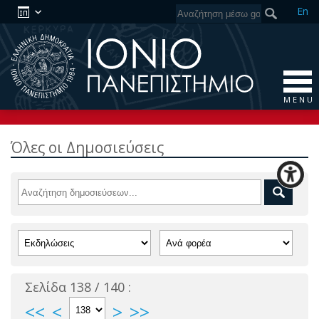
En
M E N U
Όλες οι Δημοσιεύσεις
Σελίδα 138 / 140 :
<<
<
>
>>