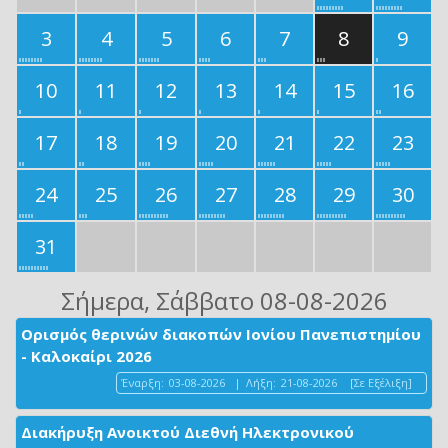
3
4
5
6
7
8
9
10
11
12
13
14
15
16
17
18
19
20
21
22
23
24
25
26
27
28
29
30
31
Σήμερα
, Σάββατο 08-08-2026
Ορισμός θερινών διακοπών Ιονίου Πανεπιστημίου
- Καλοκαίρι 2026
Έναρξη:
03-08-2026
|
Λήξη:
21-08-2026
[Σε Εξέλιξη]
Διακήρυξη Ανοικτού Διεθνή Ηλεκτρονικού