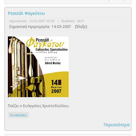
Ρεσιτάλ Φαγκότου
Δημοσίευση:
13-03-2007 10:50
|
Προβολές:
6631
Σημαντική Ημερομηνία:
14-03-2007
[Έληξε]
Παίζει ο Ευάγγελος Χριστοδούλου.
Συναυλίες
Περισσότερα