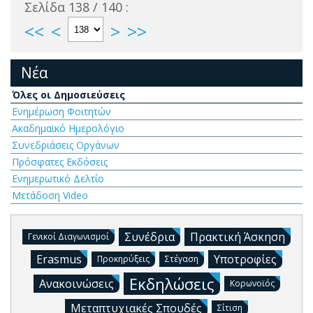
Σελίδα 138 / 140 :
<<
<
>
>>
Νέα
Όλες οι Δημοσιεύσεις
Ενημέρωση Φοιτητών
Ακαδημαϊκό Ημερολόγιο
Συνεδριάσεις Οργάνων
Πρόσφατες Εκδόσεις
Ενημερωτικό Δελτίο
Μετάδοση Video
Συνέδρια
Πρακτική Άσκηση
Γενικοί Διαγωνισμοί
Erasmus
Υποτροφίες
Προκηρύξεις
Στέγαση
Εκδηλώσεις
Ανακοινώσεις
Κορωνοϊός
Μεταπτυχιακές Σπουδές
Σίτιση