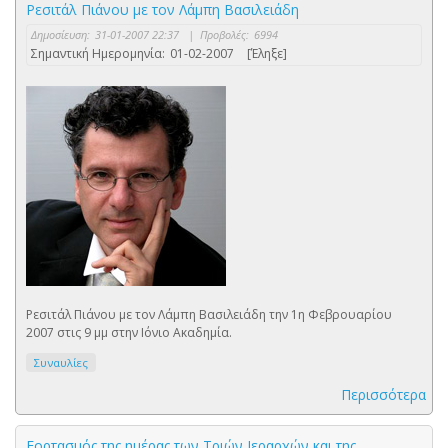
Ρεσιτάλ Πιάνου με τον Λάμπη Βασιλειάδη
Δημοσίευση:
31-01-2007 22:37
|
Προβολές:
6994
Σημαντική Ημερομηνία:
01-02-2007
[Έληξε]
Ρεσιτάλ Πιάνου με τον Λάμπη Βασιλειάδη την 1η Φεβρουαρίου
2007 στις 9 μμ στην Ιόνιο Ακαδημία.
Συναυλίες
Περισσότερα
Εορτασμός της ημέρας των Τριών Ιεραρχών και της