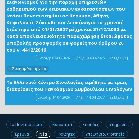
Διαγωνισμού για την παροχή υπηρεσιών
καθαρισμού των κτιριακών εγκαταστάσεων του
Ιονίου Πανεπιστημίου σε Κέρκυρα, Αθήνα,
Κεφαλονιά, Ζάκυνθο και Λευκάδαγια το χρονικό
διάστημα από 01/01/2027 μέχρι και 31/12/2030 με
κατά αποκλειστικότητα παραχώρηση δικαιώματος
υποβολής προσφοράς σε φορείς του άρθρου 20
του ν. 4412/2016
Έναρξη:
03-08-2026
|
Λήξη:
03-09-2026
[Σε Εξέλιξη]
Συνημμένα αρχεία
Το Ελληνικό Κέντρο Σινολογίας τιμήθηκε με τρεις
διακρίσεις του Παγκόσμιου Συμβουλίου Σινολόγων
Έναρξη:
14-04-2026
|
Λήξη:
14-04-2027
[Σε Εξέλιξη]
Το Πανεπιστήμιο
Κοινότητα
Σπουδές
Υπηρεσίες
Έρευνα
Νέα
Φοιτητές
Υποψήφιοι Φοιτητές