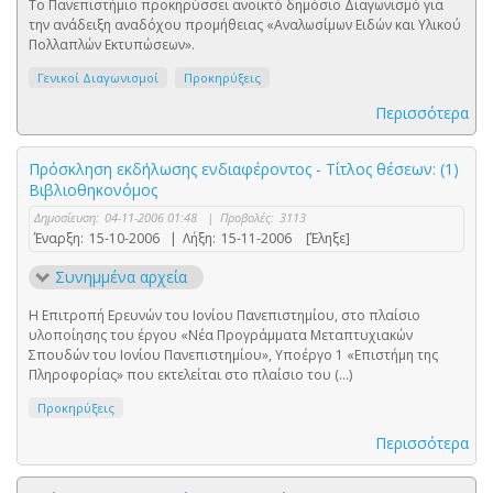
Το Πανεπιστήμιο προκηρύσσει ανοικτό δημόσιο Διαγωνισμό για
την ανάδειξη αναδόχου προμήθειας «Αναλωσίμων Ειδών και Υλικού
Πολλαπλών Εκτυπώσεων».
Γενικοί Διαγωνισμοί
Προκηρύξεις
Περισσότερα
Πρόσκληση εκδήλωσης ενδιαφέροντος - Τίτλος θέσεων: (1)
Βιβλιοθηκονόμος
Δημοσίευση:
04-11-2006 01:48
|
Προβολές:
3113
Έναρξη:
15-10-2006
|
Λήξη:
15-11-2006
[Έληξε]
Συνημμένα αρχεία
Η Επιτροπή Ερευνών του Ιονίου Πανεπιστημίου, στο πλαίσιο
υλοποίησης του έργου «Νέα Προγράμματα Μεταπτυχιακών
Σπουδών του Ιονίου Πανεπιστημίου», Υποέργο 1 «Επιστήμη της
Πληροφορίας» που εκτελείται στο πλαίσιο του (...)
Προκηρύξεις
Περισσότερα