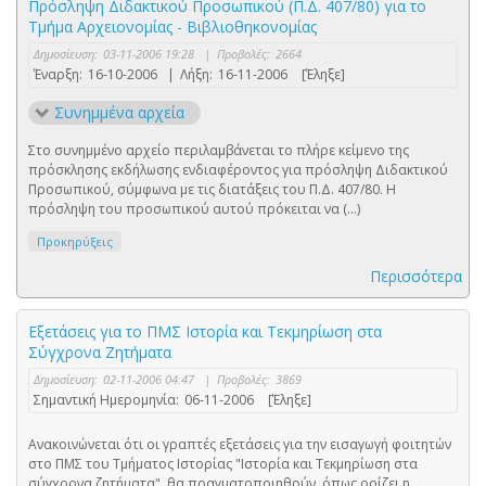
Πρόσληψη Διδακτικού Προσωπικού (Π.Δ. 407/80) για το
Τμήμα Αρχειονομίας - Βιβλιοθηκονομίας
Δημοσίευση:
03-11-2006 19:28
|
Προβολές:
2664
Έναρξη:
16-10-2006
|
Λήξη:
16-11-2006
[Έληξε]
Συνημμένα αρχεία
Στο συνημμένο αρχείο περιλαμβάνεται το πλήρε κείμενο της
πρόσκλησης εκδήλωσης ενδιαφέροντος για πρόσληψη Διδακτικού
Προσωπικού, σύμφωνα με τις διατάξεις του Π.Δ. 407/80. Η
πρόσληψη του προσωπικού αυτού πρόκειται να (...)
Προκηρύξεις
Περισσότερα
Εξετάσεις για το ΠΜΣ Ιστορία και Τεκμηρίωση στα
Σύγχρονα Ζητήματα
Δημοσίευση:
02-11-2006 04:47
|
Προβολές:
3869
Σημαντική Ημερομηνία:
06-11-2006
[Έληξε]
Ανακοινώνεται ότι οι γραπτές εξετάσεις για την εισαγωγή φοιτητών
στο ΠΜΣ του Τμήματος Ιστορίας "Ιστορία και Τεκμηρίωση στα
σύγχρονα ζητήματα", θα πραγματοποιηθούν, όπως ορίζει η