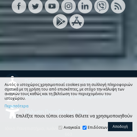
Προστασία Προσωπικών Δεδομένων
Αυτός ο ιστοχώρος χρησιμοποιεί cookies για τη συλλογή πληροφοριών
σχετικά με τη χρήση του από επισκέπτες, με στόχο την κάλυψη των
αναγκών τους καθώς και τη βελτίωση του περιεχομένου του
Φόρμα Επικοινωνίας και Παραπόνων
ιστοχώρου.
Περισσότερα
Δήλωση Προσβασιμότητας
Επιλέξτε ποιοι τύποι cookies θέλετε να χρησιμοποιηθούν
Αναγκαία
Επιδόσεων
Ιόνιο Πανεπιστήμιο, Ιωάννου Θεοτόκη 72, 49100 Κέρκυρα, Τ.Θ.
663