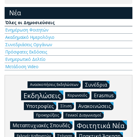
Νέα
Όλες οι Δημοσιεύσεις
Ενημέρωση Φοιτητών
Ακαδημαϊκό Ημερολόγιο
Συνεδριάσεις Οργάνων
Πρόσφατες Εκδόσεις
Ενημερωτικό Δελτίο
Μετάδοση Video
Συνέδρια
Ανασκοπήσεις Εκδηλώσεων
Εκδηλώσεις
Erasmus
Κορωνοϊός
Υποτροφίες
Ανακοινώσεις
Σίτιση
Προκηρύξεις
Γενικοί Διαγωνισμοί
Φοιτητικά Νέα
Μεταπτυχιακές Σπουδές
Πρακτική Άσκηση
Εκλογές Καθηγητών
Στέγαση