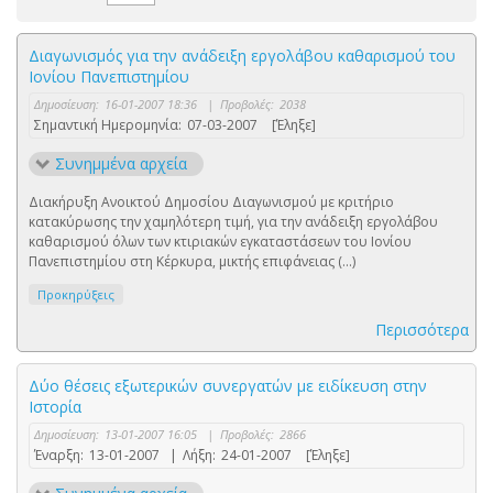
Διαγωνισμός για την ανάδειξη εργολάβου καθαρισμού του
Ιονίου Πανεπιστημίου
Δημοσίευση:
16-01-2007 18:36
|
Προβολές:
2038
Σημαντική Ημερομηνία:
07-03-2007
[Έληξε]
Συνημμένα αρχεία
Διακήρυξη Ανοικτού Δημοσίου Διαγωνισμού με κριτήριο
κατακύρωσης την χαμηλότερη τιμή, για την ανάδειξη εργολάβου
καθαρισμού όλων των κτιριακών εγκαταστάσεων του Ιονίου
Πανεπιστημίου στη Κέρκυρα, μικτής επιφάνειας (...)
Προκηρύξεις
Περισσότερα
Δύο θέσεις εξωτερικών συνεργατών με ειδίκευση στην
Ιστορία
Δημοσίευση:
13-01-2007 16:05
|
Προβολές:
2866
Έναρξη:
13-01-2007
|
Λήξη:
24-01-2007
[Έληξε]