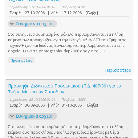
Δημοσίευση:
27-10-2006 01:18
|
Προβολές:
4281
Έναρξη:
27-10-2006
|
Λήξη:
17-12-2006
[Έληξε]
Συνημμένα αρχεία
Στο συνημμένο συμπιεσμένο φάκελο περιλαμβάνονται τα πλήρη
κείμενα των προκηρύξεων για την εκλογή μελών ΔΕΠ του Τμήματος
Τεχνών Ήχου και Εικόνας. Συγκεκριμένα περιλαμβάνονται τα εξής
αρχεία: 1) avarts_photography_dep2006.doc για το (...)
Προκηρύξεις
Περισσότερα
Πρόσληψη Διδακτικού Προσωπικού (Π.Δ. 407/80) για το
Τμήμα Μουσικών Σπουδών
Δημοσίευση:
25-10-2006 01:04
|
Προβολές:
3583
Έναρξη:
30-09-2006
|
Λήξη:
31-10-2006
[Έληξε]
Συνημμένα αρχεία
Στο συνημμένο συμπιεσμένο φάκελο περιλαμβάνονται τα πλήρη
κείμενα δύο προσκλήσεων εκδήλωσης ενδιαφέροντος με θέμα
"Πρόσληψη Διδακτικού Προσωπικού, σύμφωνα με τις διατάξεις του