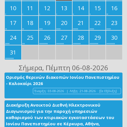
10
11
12
13
14
15
16
17
18
19
20
21
22
23
24
25
26
27
28
29
30
31
Σήμερα
, Πέμπτη 06-08-2026
Ορισμός θερινών διακοπών Ιονίου Πανεπιστημίου
- Καλοκαίρι 2026
Έναρξη:
03-08-2026
|
Λήξη:
21-08-2026
[Σε Εξέλιξη]
Διακήρυξη Ανοικτού Διεθνή Ηλεκτρονικού
Διαγωνισμού για την παροχή υπηρεσιών
καθαρισμού των κτιριακών εγκαταστάσεων του
Ιονίου Πανεπιστημίου σε Κέρκυρα, Αθήνα,