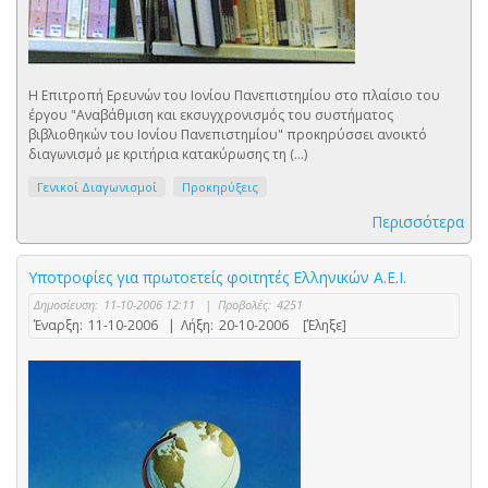
Η Επιτροπή Ερευνών του Ιονίου Πανεπιστημίου στο πλαίσιο του
έργου "Αναβάθμιση και εκσυγχρονισμός του συστήματος
βιβλιοθηκών του Ιονίου Πανεπιστημίου" προκηρύσσει ανοικτό
διαγωνισμό με κριτήρια κατακύρωσης τη (...)
Γενικοί Διαγωνισμοί
Προκηρύξεις
Περισσότερα
Υποτροφίες για πρωτοετείς φοιτητές Ελληνικών Α.Ε.Ι.
Δημοσίευση:
11-10-2006 12:11
|
Προβολές:
4251
Έναρξη:
11-10-2006
|
Λήξη:
20-10-2006
[Έληξε]