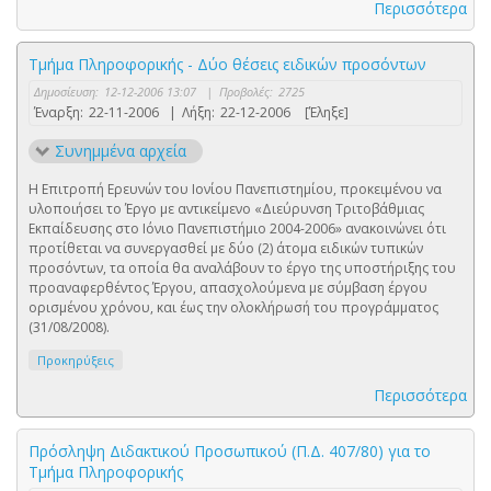
Περισσότερα
Τμήμα Πληροφορικής - Δύο θέσεις ειδικών προσόντων
Δημοσίευση:
12-12-2006 13:07
|
Προβολές:
2725
Έναρξη:
22-11-2006
|
Λήξη:
22-12-2006
[Έληξε]
Συνημμένα αρχεία
Η Επιτροπή Ερευνών του Ιονίου Πανεπιστημίου, προκειμένου να
υλοποιήσει το Έργο με αντικείμενο «Διεύρυνση Τριτοβάθμιας
Εκπαίδευσης στο Ιόνιο Πανεπιστήμιο 2004-2006» ανακοινώνει ότι
προτίθεται να συνεργασθεί με δύο (2) άτομα ειδικών τυπικών
προσόντων, τα οποία θα αναλάβουν το έργο της υποστήριξης του
προαναφερθέντος Έργου, απασχολούμενα με σύμβαση έργου
ορισμένου χρόνου, και έως την ολοκλήρωσή του προγράμματος
(31/08/2008).
Προκηρύξεις
Περισσότερα
Πρόσληψη Διδακτικού Προσωπικού (Π.Δ. 407/80) για το
Τμήμα Πληροφορικής