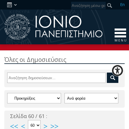
En
M E N U
Όλες οι Δημοσιεύσεις
Σελίδα 60 / 61 :
<<
<
>
>>