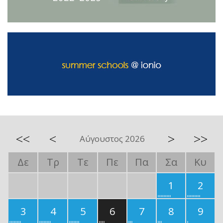
<<
<
>
>>
Αύγουστος 2026
Δε
Τρ
Τε
Πε
Πα
Σα
Κυ
1
2
3
4
5
6
7
8
9