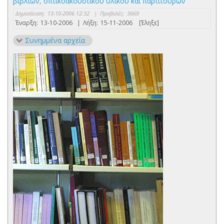
βιβλίων, οπτικοακουστικού υλικού και παρτιτούρων
Δημοσίευση:
13-10-2006 12:32
|
Προβολές:
3669
Έναρξη:
13-10-2006
|
Λήξη:
15-11-2006
[Έληξε]
Συνημμένα αρχεία