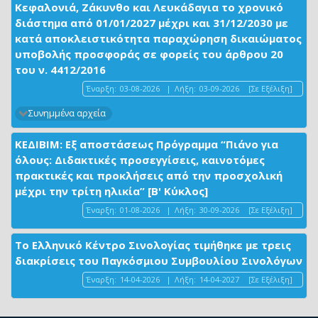
Κεφαλονιά, Ζάκυνθο και Λευκάδαγια το χρονικό
διάστημα από 01/01/2027 μέχρι και 31/12/2030 με
κατά αποκλειστικότητα παραχώρηση δικαιώματος
υποβολής προσφοράς σε φορείς του άρθρου 20
του ν. 4412/2016
Έναρξη:
03-08-2026
|
Λήξη:
03-09-2026
[Σε Εξέλιξη]
Συνημμένα αρχεία
ΚΕΔΙΒΙΜ: Εξ αποστάσεως Πρόγραμμα “Πιάνο για
όλους: Διδακτικές προσεγγίσεις, καινοτόμες
πρακτικές και προκλήσεις από την προσχολική
μέχρι την τρίτη ηλικία” [Β' Κύκλος]
Έναρξη:
01-08-2026
|
Λήξη:
30-09-2026
[Σε Εξέλιξη]
Το Ελληνικό Κέντρο Σινολογίας τιμήθηκε με τρεις
διακρίσεις του Παγκόσμιου Συμβουλίου Σινολόγων
Έναρξη:
14-04-2026
|
Λήξη:
14-04-2027
[Σε Εξέλιξη]