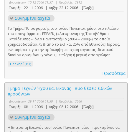
Δημοσίευση:
10-12-2006 21:57
|
Προβολές:
2912
Έναρξη:
22-11-2006
|
Λήξη:
22-12-2006
[Έληξε]
Συνημμένα αρχεία
Το Τμήμα Πληροφορικής του Ιονίου Πανεπιστημίου, στο πλαίσιο
του προγράμματος ΕΠΕΑΕΚ, («Διεύρυνση της Τριτοβάθμιας
Εκπαίδευσης – Ιόνιο Πανεπιστήμιο (2004 – 2006)»), το οποίο
χρηματοδοτείται 75% από το ΕΚΤ και 25% από Εθνικούς Πόρους,
ενδιαφέρεται για την πρόσληψη με σχέση εργασίας ιδιωτικού
δικαίου ορισμένου χρόνου, με πλήρη ή μερική απασχόληση.
Προκηρύξεις
Περισσότερα
Τμήμα Τεχνών Ήχου και Εικόνας - Δύο θέσεις ειδικών
προσόντων
Δημοσίευση:
29-11-2006 11:50
|
Προβολές:
3666
Έναρξη:
08-11-2006
|
Λήξη:
08-12-2006
[Έληξε]
Συνημμένα αρχεία
Η Επιτροπή Ερευνών του Ιονίου Πανεπιστημίου , προκειμένου να