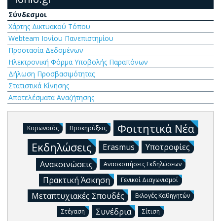
Σύνδεσμοι
Χάρτης Δικτυακού Τόπου
Webteam Ιονίου Πανεπιστημίου
Προστασία Δεδομένων
Ηλεκτρονική Φόρμα Υποβολής Παραπόνων
Δήλωση Προσβασιμότητας
Στατιστικά Κίνησης
Αποτελέσματα Αναζήτησης
Φοιτητικά Νέα
Κορωνοϊός
Προκηρύξεις
Εκδηλώσεις
Erasmus
Υποτροφίες
Ανακοινώσεις
Ανασκοπήσεις Εκδηλώσεων
Πρακτική Άσκηση
Γενικοί Διαγωνισμοί
Μεταπτυχιακές Σπουδές
Εκλογές Καθηγητών
Συνέδρια
Στέγαση
Σίτιση