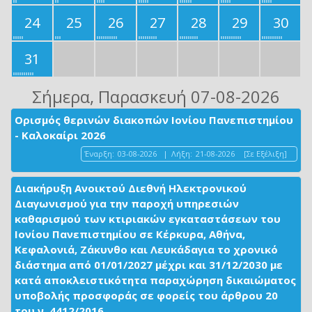
24
25
26
27
28
29
30
31
Σήμερα
, Παρασκευή 07-08-2026
Ορισμός θερινών διακοπών Ιονίου Πανεπιστημίου
- Καλοκαίρι 2026
Έναρξη:
03-08-2026
|
Λήξη:
21-08-2026
[Σε Εξέλιξη]
Διακήρυξη Ανοικτού Διεθνή Ηλεκτρονικού
Διαγωνισμού για την παροχή υπηρεσιών
καθαρισμού των κτιριακών εγκαταστάσεων του
Ιονίου Πανεπιστημίου σε Κέρκυρα, Αθήνα,
Κεφαλονιά, Ζάκυνθο και Λευκάδαγια το χρονικό
διάστημα από 01/01/2027 μέχρι και 31/12/2030 με
κατά αποκλειστικότητα παραχώρηση δικαιώματος
υποβολής προσφοράς σε φορείς του άρθρου 20
του ν. 4412/2016