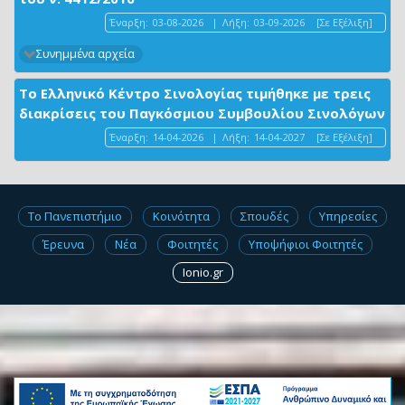
Έναρξη:
03-08-2026
|
Λήξη:
03-09-2026
[Σε Εξέλιξη]
Συνημμένα αρχεία
Το Ελληνικό Κέντρο Σινολογίας τιμήθηκε με τρεις
διακρίσεις του Παγκόσμιου Συμβουλίου Σινολόγων
Έναρξη:
14-04-2026
|
Λήξη:
14-04-2027
[Σε Εξέλιξη]
Το Πανεπιστήμιο
Κοινότητα
Σπουδές
Υπηρεσίες
Έρευνα
Νέα
Φοιτητές
Υποψήφιοι Φοιτητές
Ionio.gr