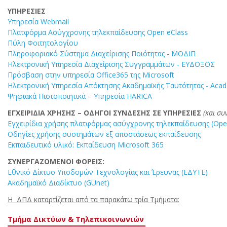
ΥΠΗΡΕΣΙΕΣ
Υπηρεσία Webmail
Πλατφόρμα Ασύγχρονης τηλεκπαίδευσης Open eClass
Πύλη Φοιτητολογίου
Πληροφοριακό Σύστημα Διαχείρισης Ποιότητας - ΜΟΔΙΠ
Ηλεκτρονική Υπηρεσία Διαχείρισης Συγγραμμάτων - ΕΥΔΟΞΟΣ
Πρόσβαση στην υπηρεσία Office365 της Microsoft
Ηλεκτρονική Υπηρεσία Απόκτησης Ακαδημαϊκής Ταυτότητας - Aca
Ψηφιακά Πιστοποιητικά – Υπηρεσία HARICA
ΕΓΧΕΙΡΙΔΙΑ ΧΡΗΣΗΣ – ΟΔΗΓΟΙ ΣΥΝΔΕΣΗΣ ΣΕ ΥΠΗΡΕΣΙΕΣ
(και συ
Εγχειρίδια χρήσης πλατφόρμας ασύγχρονης τηλεκπαίδευσης (Ope
Οδηγίες χρήσης συστημάτων εξ αποστάσεως εκπαίδευσης
Εκπαιδευτικό υλικό: Εκπαίδευση Microsoft 365
ΣΥΝΕΡΓΑΖΟΜΕΝΟΙ ΦΟΡΕΙΣ:
Εθνικό Δίκτυο Υποδομών Τεχνολογίας και Έρευνας (ΕΔΥΤΕ)
Ακαδημαϊκό Διαδίκτυο (GUnet)
Η ΔΠΔ καταρτίζεται από τα παρακάτω τρία Τμήματα:
Τμήμα Δικτύων & Τηλεπικοινωνιών