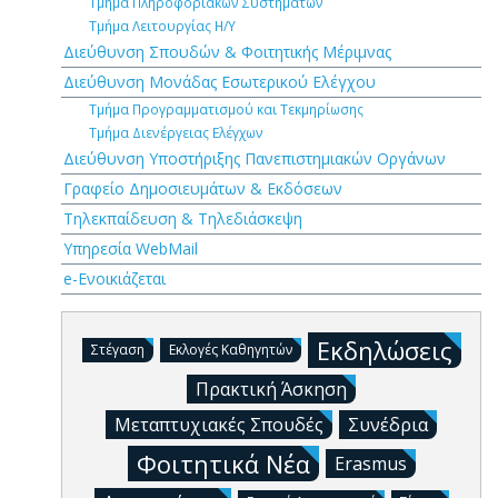
Τμήμα Πληροφοριακών Συστημάτων
Τμήμα Λειτουργίας Η/Υ
Διεύθυνση Σπουδών & Φοιτητικής Μέριμνας
Διεύθυνση Μονάδας Εσωτερικού Ελέγχου
Τμήμα Προγραμματισμού και Τεκμηρίωσης
Τμήμα Διενέργειας Ελέγχων
Διεύθυνση Υποστήριξης Πανεπιστημιακών Οργάνων
Γραφείο Δημοσιευμάτων & Εκδόσεων
Τηλεκπαίδευση & Τηλεδιάσκεψη
Υπηρεσία WebMail
e-Ενοικιάζεται
Εκδηλώσεις
Στέγαση
Εκλογές Καθηγητών
Πρακτική Άσκηση
Μεταπτυχιακές Σπουδές
Συνέδρια
Φοιτητικά Νέα
Erasmus