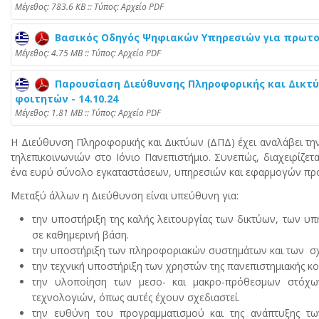
Mέγεθος: 783.6 KB :: Τύπος: Αρχείο PDF
Βασικός Οδηγός Ψηφιακών Υπηρεσιών για πρωτοετε
Mέγεθος: 4.75 MB :: Τύπος: Αρχείο PDF
Παρουσίαση Διεύθυνσης Πληροφορικής και Δικτ
φοιτητών - 14.10.24
Mέγεθος: 1.81 MB :: Τύπος: Αρχείο PDF
Η Διεύθυνση Πληροφορικής και Δικτύων (ΔΠΔ) έχει αναλάβει τη
τηλεπικοινωνιών στο Ιόνιο Πανεπιστήμιο. Συνεπώς, διαχειρίζε
ένα ευρύ σύνολο εγκαταστάσεων, υπηρεσιών και εφαρμογών προς
Μεταξύ άλλων η Διεύθυνση είναι υπεύθυνη για:
την υποστήριξη της καλής λειτουργίας των δικτύων, των υπ
σε καθημερινή βάση.
την υποστήριξη των πληροφοριακών συστημάτων και των σ
την τεχνική υποστήριξη των χρηστών της πανεπιστημιακής κο
την υλοποίηση των μεσο- και μακρο-πρόθεσμων στόχω
τεχνολογιών, όπως αυτές έχουν σχεδιαστεί.
την ευθύνη του προγραμματισμού και της ανάπτυξης τ