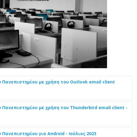
 Πανεπιστημίου με χρήση του Outlook email client
Πανεπιστημίου με χρήση του Thunderbird email client -
Πανεπιστημίου για Android - Ιούλιος 2023