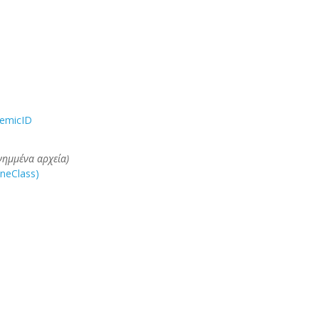
demicID
νημμένα αρχεία)
neClass)