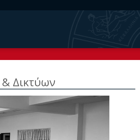
 & Δικτύων