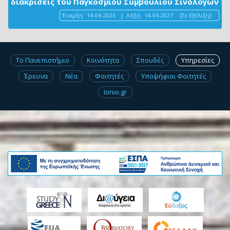
διακρίσεις του Παγκόσμιου Συμβουλίου Σινολόγων
Έναρξη:
14-04-2026
|
Λήξη:
14-04-2027
[Σε Εξέλιξη]
Το Πανεπιστήμιο
Κοινότητα
Σπουδές
Υπηρεσίες
Έρευνα
Νέα
Φοιτητές
Υποψήφιοι Φοιτητές
Ionio.gr