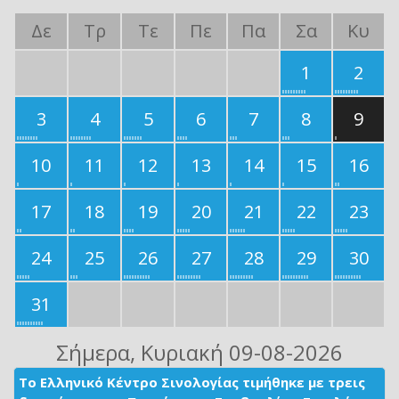
Δε
Τρ
Τε
Πε
Πα
Σα
Κυ
1
2
3
4
5
6
7
8
9
10
11
12
13
14
15
16
17
18
19
20
21
22
23
24
25
26
27
28
29
30
31
Σήμερα
, Κυριακή 09-08-2026
Το Ελληνικό Κέντρο Σινολογίας τιμήθηκε με τρεις