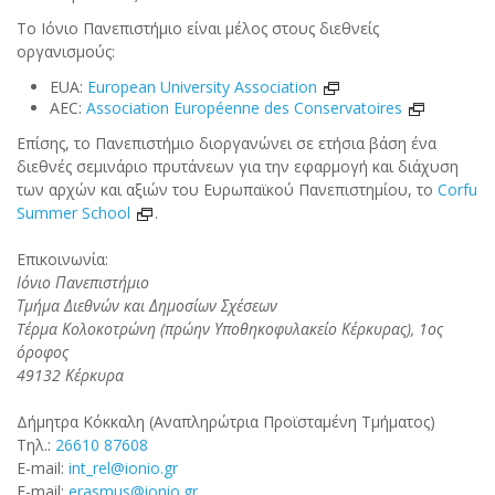
Το Ιόνιο Πανεπιστήμιο είναι μέλος στους διεθνείς
οργανισμούς:
EUA:
European University Association
AEC:
Association Européenne des Conservatoires
Επίσης, το Πανεπιστήμιο διοργανώνει σε ετήσια βάση ένα
διεθνές σεμινάριο πρυτάνεων για την εφαρμογή και διάχυση
των αρχών και αξιών του Ευρωπαϊκού Πανεπιστημίου, το
Corfu
Summer School
.
Επικοινωνία:
Ιόνιο Πανεπιστήμιο
Τμήμα Διεθνών και Δημοσίων Σχέσεων
Tέρμα Κολοκοτρώνη (πρώην Υποθηκοφυλακείο Κέρκυρας), 1ος
όροφος
49132 Κέρκυρα
Δήμητρα Κόκκαλη (Αναπληρώτρια Προϊσταμένη Τμήματος)
Τηλ.:
26610 87608
Ε-mail:
int_rel@ionio.gr
Ε-mail:
erasmus@ionio.gr