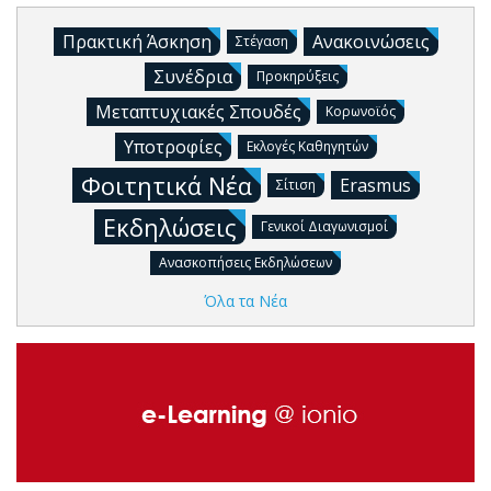
Πρακτική Άσκηση
Ανακοινώσεις
Στέγαση
Συνέδρια
Προκηρύξεις
Μεταπτυχιακές Σπουδές
Κορωνοϊός
Υποτροφίες
Εκλογές Καθηγητών
Φοιτητικά Νέα
Erasmus
Σίτιση
Εκδηλώσεις
Γενικοί Διαγωνισμοί
Ανασκοπήσεις Εκδηλώσεων
Όλα τα Νέα