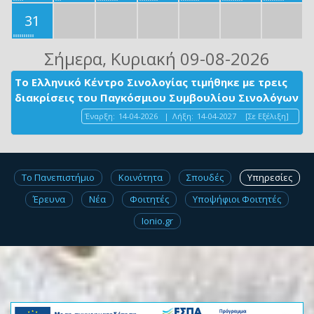
31
Σήμερα
, Κυριακή 09-08-2026
Το Ελληνικό Κέντρο Σινολογίας τιμήθηκε με τρεις
διακρίσεις του Παγκόσμιου Συμβουλίου Σινολόγων
Έναρξη:
14-04-2026
|
Λήξη:
14-04-2027
[Σε Εξέλιξη]
Το Πανεπιστήμιο
Κοινότητα
Σπουδές
Υπηρεσίες
Έρευνα
Νέα
Φοιτητές
Υποψήφιοι Φοιτητές
Ionio.gr