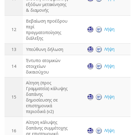
εξόδων μετακίνησης
& διαμονής
Βεβαίωση προέδρου
περί
Λήψη
12
πραγματοποίησης
διάλεξης
Λήψη
13
Υπεύθυνη δήλωση
Έντυπο ατομικών
Λήψη
14
στοιχείων
δικαιούχου
Αίτηση (προς
Γραμματεία) κάλυψης
δαπάνης
Λήψη
15
δημοσίευσης σε
επιστημονικά
περιοδικά (v2)
Αίτηση κάλυψης
δαπάνης συμμέτοχης
Λήψη
16
σε επιστημονικό