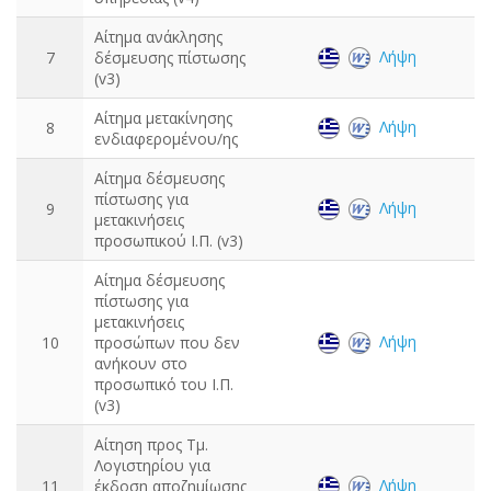
Αίτημα ανάκλησης
Λήψη
7
δέσμευσης πίστωσης
(v3)
Αίτημα μετακίνησης
Λήψη
8
ενδιαφερομένου/ης
Αίτημα δέσμευσης
πίστωσης για
Λήψη
9
μετακινήσεις
προσωπικού Ι.Π. (v3)
Αίτημα δέσμευσης
πίστωσης για
μετακινήσεις
Λήψη
10
προσώπων που δεν
ανήκουν στο
προσωπικό του Ι.Π.
(v3)
Αίτηση προς Τμ.
Λογιστηρίου για
Λήψη
11
έκδοση αποζημίωσης