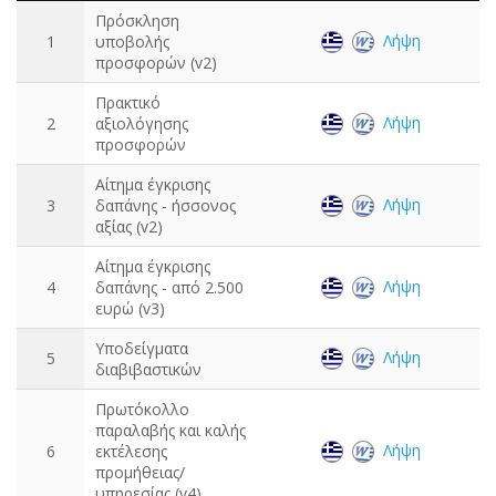
Πρόσκληση
Λήψη
1
υποβολής
προσφορών (v2)
Πρακτικό
Λήψη
2
αξιολόγησης
προσφορών
Αίτημα έγκρισης
Λήψη
3
δαπάνης - ήσσονος
αξίας (v2)
Αίτημα έγκρισης
Λήψη
4
δαπάνης - από 2.500
ευρώ (v3)
Υποδείγματα
Λήψη
5
διαβιβαστικών
Πρωτόκολλο
παραλαβής και καλής
Λήψη
6
εκτέλεσης
προμήθειας/
υπηρεσίας (v4)