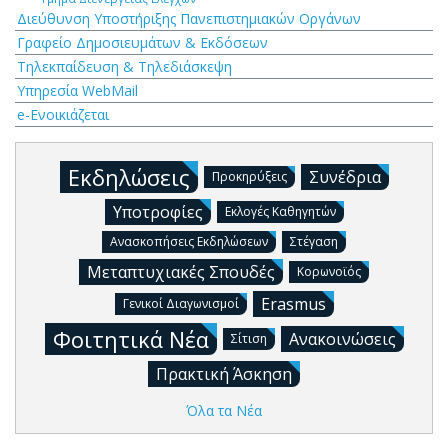
Διεύθυνση Υποστήριξης Πανεπιστημιακών Οργάνων
Γραφείο Δημοσιευμάτων & Εκδόσεων
Τηλεκπαίδευση & Τηλεδιάσκεψη
Υπηρεσία WebMail
e-Ενοικιάζεται
Εκδηλώσεις
Συνέδρια
Προκηρύξεις
Υποτροφίες
Εκλογές Καθηγητών
Ανασκοπήσεις Εκδηλώσεων
Στέγαση
Μεταπτυχιακές Σπουδές
Κορωνοϊός
Erasmus
Γενικοί Διαγωνισμοί
Φοιτητικά Νέα
Ανακοινώσεις
Σίτιση
Πρακτική Άσκηση
Όλα τα Νέα