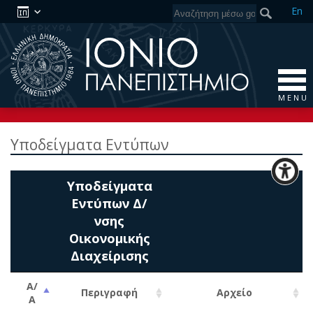
En
M E N U
Υποδείγματα Εντύπων
Υποδείγματα
Εντύπων Δ/
νσης
Οικονομικής
Διαχείρισης
Α/
Περιγραφή
Αρχείο
Α