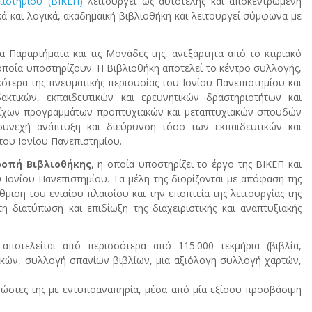
ιστημίου (ΒΙΚΕΠ)
λειτουργεί ως αυτοτελής και αποκεντρωμένη
κά και λογικά, ακαδημαϊκή βιβλιοθήκη και λειτουργεί σύμφωνα με
α Παραρτήματα και τις Μονάδες της, ανεξάρτητα από το κτιριακό
ποία υποστηρίζουν. Η Βιβλιοθήκη αποτελεί το κέντρο συλλογής,
κότερα της πνευματικής περιουσίας του Ιονίου Πανεπιστημίου και
τικών, εκπαιδευτικών και ερευνητικών δραστηριοτήτων και
τοίχων προγραμμάτων προπτυχιακών και μεταπτυχιακών σπουδών
συνεχή ανάπτυξη και διεύρυνση τόσο των εκπαιδευτικών και
του Ιονίου Πανεπιστημίου.
ροπή Βιβλιοθήκης
, η οποία υποστηρίζει το έργο της ΒΙΚΕΠ και
 Ιονίου Πανεπιστημίου. Τα μέλη της διορίζονται με απόφαση της
ιση του ενιαίου πλαισίου και την εποπτεία της λειτουργίας της
η διατύπωση και επιδίωξη της διαχειριστικής και αναπτυξιακής
ποτελείται από περισσότερα από 115.000 τεκμήρια (βιβλία,
οδικών, συλλογή σπανίων βιβλίων, μια αξιόλογη συλλογή χαρτών,
στες της με εντυποαναπηρία, μέσα από μία εξίσου προσβάσιμη