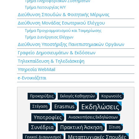
Τμήμα Πληροφοριακών Συστημάτων
Τμήμα Λειτουργίας Η/Υ
Διεύθυνση Σπουδών & Φοιτητικής Μέριμνας
Διεύθυνση Μονάδας Εσωτερικού Ελέγχου
Τμήμα Προγραμματισμού και Τεκμηρίωσης
Τμήμα Διενέργειας Ελέγχων
Διεύθυνση Υποστήριξης Πανεπιστημιακών Οργάνων
Γραφείο Δημοσιευμάτων & Εκδόσεων
Τηλεκπαίδευση & Τηλεδιάσκεψη
Υπηρεσία WebMail
e-Ενοικιάζεται
Προκηρύξεις
Εκλογές Καθηγητών
Κορωνοϊός
Εκδηλώσεις
Erasmus
Στέγαση
Υποτροφίες
Ανασκοπήσεις Εκδηλώσεων
Συνέδρια
Πρακτική Άσκηση
Σίτιση
Μεταπτυχιακές Σπουδές
Γενικοί Διαγωνισμοί