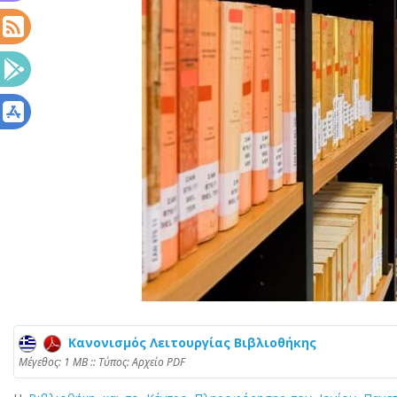
Κανονισμός Λειτουργίας Βιβλιοθήκης
Mέγεθος: 1 MB :: Τύπος: Αρχείο PDF