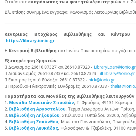
Ο εκάστοτε
εκπρόσωπος των φοιτητών/φοιτητριών
στη Σύ
Βλ. επίσης συνημμένα έγγραφα: Κανονισμός Λειτουργίας Βιβλιοθ
Κεντρικός Ιστοχώρος Βιβλιοθήκης και Κέντρου Π
https://library.ionio.gr
Η
Κεντρική Βιβλιοθήκη
του Ιονίου Πανεπιστημίου στεγάζεται 
Εξυπηρέτηση Χρηστών:
 Δανεισμός: 26610.87327 και 26610.87323 -
LibraryLoan@ionio.gr
 Διαδανεισμός: 26610.87339 και 26610.87323 -
ill-library@ionio.gr
 Επιστροφές από Εύδοξο: 26610.87322 -
nick@ionio.gr
 Περιοδικά-Ηλεκτρονικές Συνδρομές: 26610.87338 -
thalia@ionio
Παραρτήματα και Μονάδες της Βιβλιοθήκης λειτουργούν σ
1.
Μονάδα Μουσικών Σπουδών
, Π. Φρούριο, 49131 Κέρκυρα
2.
Βιβλιοθήκη Αργοστολίου
, Τέρμα Λεωφόρου Αντώνη Τρίτση,
3.
Βιβλιοθήκη Ληξουρίου
, Στυλιανού Τυπάλδου 28200, Ληξούρ
4.
Βιβλιοθήκη Ζακύνθου
, Μινώτου Γιαννοπούλου, Παναγούλα
5.
Βιβλιοθήκη Λευκάδας
, Φιλοσόφων & Τζεβελέκη, 31100 Λευ