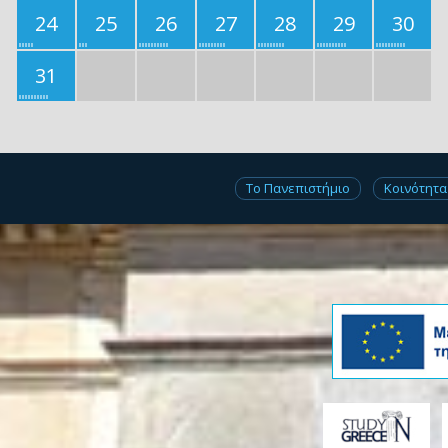
24
25
26
27
28
29
30
31
Το Πανεπιστήμιο
Κοινότητα