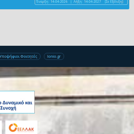
Έναρξη:
14-04-2026
|
Λήξη:
14-04-2027
[Σε Εξέλιξη]
Υποψήφιοι Φοιτητές
Ionio.gr