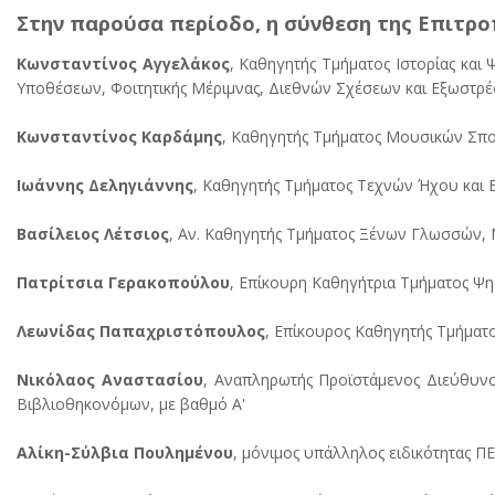
Στην παρούσα περίοδο, η σύνθεση της Επιτροπ
Κωνσταντίνος Αγγελάκος
, Καθηγητής Τμήματος Ιστορίας κα
Υποθέσεων, Φοιτητικής Μέριμνας, Διεθνών Σχέσεων και Εξωστρέ
Κωνσταντίνος Καρδάμης
, Καθηγητής Τμήματος Μουσικών Σ
Ιωάννης Δεληγιάννης
, Καθηγητής Τμήματος Τεχνών Ήχου και 
Βασίλειος Λέτσιος
, Αν. Καθηγητής Τμήματος Ξένων Γλωσσών, 
Πατρίτσια Γερακοπούλου
, Επίκουρη Καθηγήτρια Τμήματος Ψ
Λεωνίδας Παπαχριστόπουλος
, Επίκουρος Καθηγητής Τμήματ
Νικόλαος Αναστασίου
, Αναπληρωτής Προϊστάμενος Διεύθυνσ
Βιβλιοθηκονόμων, με βαθμό Α'
Αλίκη-Σύλβια Πουλημένου
, μόνιμος υπάλληλος ειδικότητας Π