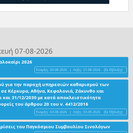
κευή 07-08-2026
αλοκαίρι 2026
Έναρξη:
03-08-2026
|
Λήξη:
21-08-2026
[Σε Εξέλιξη]
ού για την παροχή υπηρεσιών καθαρισμού των
σε Κέρκυρα, Αθήνα, Κεφαλονιά, Ζάκυνθο και
ι και 31/12/2030 με κατά αποκλειστικότητα
είς του άρθρου 20 του ν. 4412/2016
Έναρξη:
03-08-2026
|
Λήξη:
03-09-2026
[Σε Εξέλιξη]
ακρίσεις του Παγκόσμιου Συμβουλίου Σινολόγων