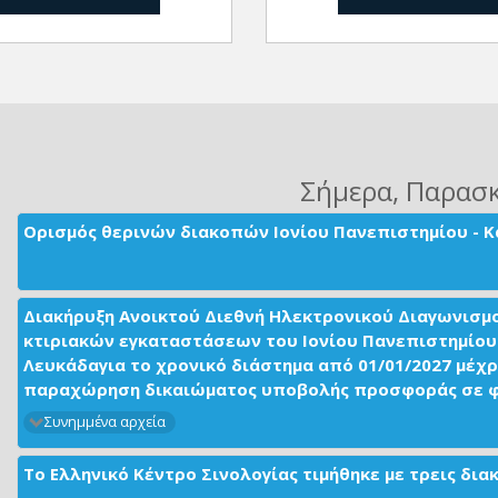
Σήμερα
, Παρασ
Ορισμός θερινών διακοπών Ιονίου Πανεπιστημίου - Κ
Διακήρυξη Ανοικτού Διεθνή Ηλεκτρονικού Διαγωνισμ
κτιριακών εγκαταστάσεων του Ιονίου Πανεπιστημίου 
Λευκάδαγια το χρονικό διάστημα από 01/01/2027 μέχρ
παραχώρηση δικαιώματος υποβολής προσφοράς σε φορ
Συνημμένα αρχεία
Το Ελληνικό Κέντρο Σινολογίας τιμήθηκε με τρεις δι