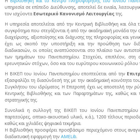
Η
Βιβλιοθήκη και το Κέντρο Πληροφόρησης του Ιονίου Πανεπ
υπηρεσία σε επίπεδο Διεύθυνσης, αποτελεί δε ενιαία, λειτουργι
τον ισχύοντα
Εσωτερικό Κανονισμό Λειτουργίας
της.
Η υπηρεσία αποτελείται από την Κεντρική Βιβλιοθήκη και όλα τ
συγκρότημα που στεγάζονται ή από την ακαδημαϊκή μονάδα την ο
διαχείρισης, αξιοποίησης και διάχυσης της πληροφορίας και γενι
έχει ως σκοπό την υποστήριξη και την προώθηση των διδακ
διαδικασιών, οι οποίες αναπτύσσονται στο πλαίσιο των αντισ
των τμημάτων του Πανεπιστημίου. Στοχεύει, επιπλέον, στη 
ερευνητικών στόχων, όσο και του ευρύτερου κοινωνικού ρόλου 
Η ΒΙΚΕΠ του Ιονίου Πανεπιστημίου εποπτεύεται από την
Επιτ
εξασφαλίζει τη διασύνδεσή της με την ακαδημαϊκή κοινότητα του
Συγκλήτου του ιδρύματος. Η Επιτροπή έχει ως αποστολή την ρύθμ
Κεντρικής Βιβλιοθήκης και των Παραρτημάτων της, καθώς και τ
στρατηγικής της.
Συνολικά η συλλογή της ΒΙΚΕΠ του Ιονίου Πανεπιστημίου α
παρτιτούρες, οπτικο-ακουστικό υλικό, κ.ά.), 1200 τίτλους περι
καθώς και χιλιάδες ψηφιακά τεκμήρια.
Η Βιβλιοθήκη προσφέρει προσβάσιμο περιεχόμενο στους αναγνώ
διαδικτυακή εφαρμογή την
AMELib
.