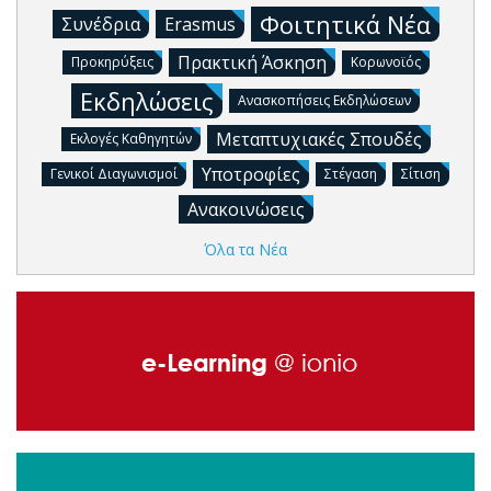
Φοιτητικά Νέα
Συνέδρια
Erasmus
Πρακτική Άσκηση
Προκηρύξεις
Κορωνοϊός
Εκδηλώσεις
Ανασκοπήσεις Εκδηλώσεων
Μεταπτυχιακές Σπουδές
Εκλογές Καθηγητών
Υποτροφίες
Γενικοί Διαγωνισμοί
Στέγαση
Σίτιση
Ανακοινώσεις
Όλα τα Νέα