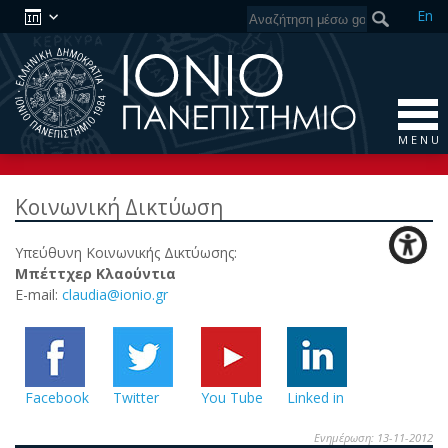
En
M E N U
Κοινωνική Δικτύωση
Υπεύθυνη Κοινωνικής Δικτύωσης:
Μπέττχερ Κλαούντια
E-mail:
claudia@ionio.gr
Facebook
Twitter
You Tube
Linked in
Ενημέρωση: 13-11-2012