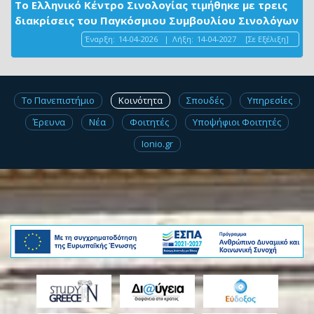
Το Ελληνικό Κέντρο Σινολογίας τιμήθηκε με τρεις
διακρίσεις του Παγκόσμιου Συμβουλίου Σινολόγων
Έναρξη:
14-04-2026
|
Λήξη:
14-04-2027
[Σε Εξέλιξη]
Το Πανεπιστήμιο
Κοινότητα
Σπουδές
Υπηρεσίες
Έρευνα
Νέα
Φοιτητές
Υποψήφιοι Φοιτητές
Ionio.gr