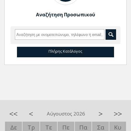
Αναζήτηση Προσωπικού
Πλήρης Κατάλογος
<<
<
>
>>
Αύγουστος 2026
Δε
Τρ
Τε
Πε
Πα
Σα
Κυ