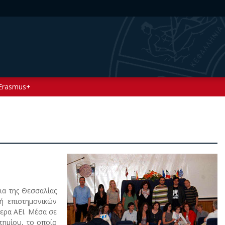
Erasmus+
ια της Θεσσαλίας
ή επιστημονικών
ερα AEI. Mέσα σε
στημίου, το οποίο