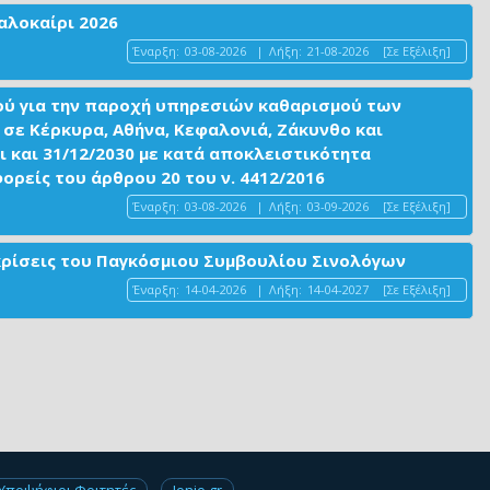
αλοκαίρι 2026
Έναρξη:
03-08-2026
|
Λήξη:
21-08-2026
[Σε Εξέλιξη]
ού για την παροχή υπηρεσιών καθαρισμού των
σε Κέρκυρα, Αθήνα, Κεφαλονιά, Ζάκυνθο και
ι και 31/12/2030 με κατά αποκλειστικότητα
είς του άρθρου 20 του ν. 4412/2016
Έναρξη:
03-08-2026
|
Λήξη:
03-09-2026
[Σε Εξέλιξη]
ακρίσεις του Παγκόσμιου Συμβουλίου Σινολόγων
Έναρξη:
14-04-2026
|
Λήξη:
14-04-2027
[Σε Εξέλιξη]