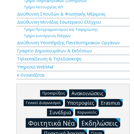
Τμήμα Πληροφοριακών Συστημάτων
Τμήμα Λειτουργίας Η/Υ
Διεύθυνση Σπουδών & Φοιτητικής Μέριμνας
Διεύθυνση Μονάδας Εσωτερικού Ελέγχου
Τμήμα Προγραμματισμού και Τεκμηρίωσης
Τμήμα Διενέργειας Ελέγχων
Διεύθυνση Υποστήριξης Πανεπιστημιακών Οργάνων
Γραφείο Δημοσιευμάτων & Εκδόσεων
Τηλεκπαίδευση & Τηλεδιάσκεψη
Υπηρεσία WebMail
e-Ενοικιάζεται
Ανακοινώσεις
Προκηρύξεις
Υποτροφίες
Erasmus
Γενικοί Διαγωνισμοί
Συνέδρια
Κορωνοϊός
Φοιτητικά Νέα
Εκδηλώσεις
Πρακτική Άσκηση
Σίτιση