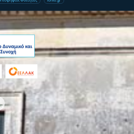
Υποψήφιοι Φοιτητές
Ionio.gr