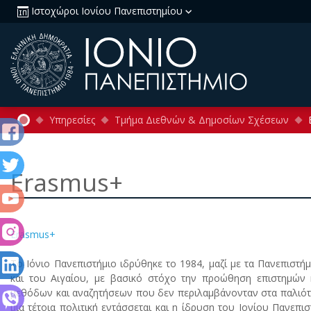
Ιστοχώροι Ιονίου Πανεπιστημίου
Υπηρεσίες
Τμήμα Διεθνών & Δημοσίων Σχέσεων
Erasmus+
Erasmus+
Tο Iόνιο Πανεπιστήμιο ιδρύθηκε το 1984, μαζί με τα Πανεπιστήμ
και του Aιγαίου, με βασικό στόχο την προώθηση επιστημών 
μεθόδων και αναζητήσεων που δεν περιλαμβάνονταν στα παλιότ
μία τέτοια πολιτική εντάσσεται και η ίδρυση του Iονίου Πανεπι