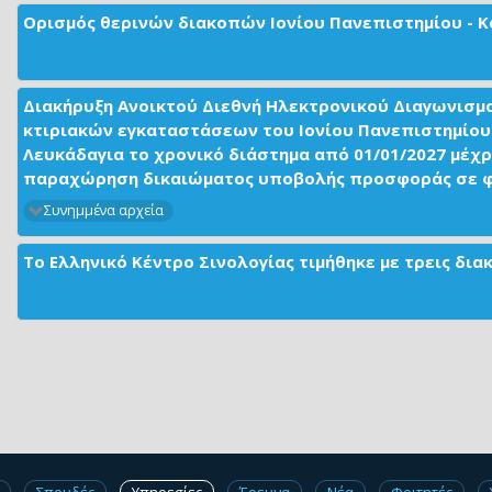
Ορισμός θερινών διακοπών Ιονίου Πανεπιστημίου - Κ
Διακήρυξη Ανοικτού Διεθνή Ηλεκτρονικού Διαγωνισμ
κτιριακών εγκαταστάσεων του Ιονίου Πανεπιστημίου 
Λευκάδαγια το χρονικό διάστημα από 01/01/2027 μέχρ
παραχώρηση δικαιώματος υποβολής προσφοράς σε φορ
Συνημμένα αρχεία
Το Ελληνικό Κέντρο Σινολογίας τιμήθηκε με τρεις δι