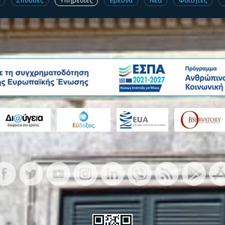
Σπουδές
Υπηρεσίες
Έρευνα
Νέα
Φοιτητές