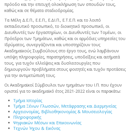
πρόοδο και την επιτυχή ολοκλήρωση των σπουδών τους,
καθώς και σε θέματα σταδιοδρομίας.
Τα Μέλη Δ.Ε.Π., Ε.Ε.Π., Ε.ΔΙ.Π., Ε.Τ.Ε.Π. και το λοιπό
εκπαιδευτικό προσωπικό, το διοικητικό προσωπικό, οι
Διευθυντές των Εργαστηρίων, οι Διευθυντές των Τομέων, οι
Πρόεδροι των Τμημάτων, καθώς και οι αρμόδιες υπηρεσίες του
Ιδρύματος, συνεργάζονται και υποστηρίζουν τους
Ακαδημαϊκούς Συμβούλους στο έργο τους, ενώ λαμβάνουν
υπόψη πληροφορίες, παρατηρήσεις, υποδείξεις και αιτήματά
τους, για τυχόν ελλείψεις και δυσλειτουργίες που
δημιουργούν προβλήματα στους φοιτητές και τυχόν προτάσεις
για την αντιμετώπισή τους.
Οι Ακαδημαϊκοί Σύμβουλοι των τμημάτων του Ι.Π. που έχουν
οριστεί για το ακαδημαϊκό έτος 2021-2022 είναι οι παρακάτω:
Τμήμα Ιστορίας
Τμήμα Ξένων Γλωσσών, Μετάφρασης και Διερμηνείας
Αρχειονομίας, Βιβλιοθηκονομίας & Μουσειολογίας
Πληροφορικής
Ψηφιακών Μέσων και Επικοινωνίας
Τεχνών Ήχου & Εικόνας