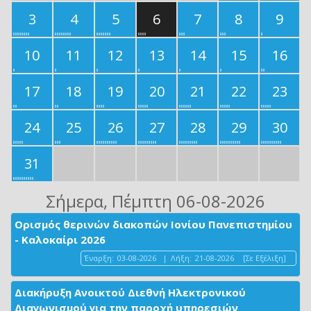
3
4
5
6
7
8
9
10
11
12
13
14
15
16
17
18
19
20
21
22
23
24
25
26
27
28
29
30
31
Σήμερα
, Πέμπτη 06-08-2026
Ορισμός θερινών διακοπών Ιονίου Πανεπιστημίου
- Καλοκαίρι 2026
Έναρξη:
03-08-2026
|
Λήξη:
21-08-2026
[Σε Εξέλιξη]
Διακήρυξη Ανοικτού Διεθνή Ηλεκτρονικού
Διαγωνισμού για την παροχή υπηρεσιών