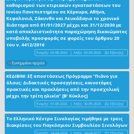
καθαρισμού των κτιριακών εγκαταστάσεων του
Ιονίου Πανεπιστημίου σε Κέρκυρα, Αθήνα,
Κεφαλονιά, Ζάκυνθο και Λευκάδαγια το χρονικό
διάστημα από 01/01/2027 μέχρι και 31/12/2030 με
κατά αποκλειστικότητα παραχώρηση δικαιώματος
υποβολής προσφοράς σε φορείς του άρθρου 20
του ν. 4412/2016
Έναρξη:
03-08-2026
|
Λήξη:
03-09-2026
[Σε Εξέλιξη]
Συνημμένα αρχεία
ΚΕΔΙΒΙΜ: Εξ αποστάσεως Πρόγραμμα “Πιάνο για
όλους: Διδακτικές προσεγγίσεις, καινοτόμες
πρακτικές και προκλήσεις από την προσχολική
μέχρι την τρίτη ηλικία” [Β' Κύκλος]
Έναρξη:
01-08-2026
|
Λήξη:
30-09-2026
[Σε Εξέλιξη]
Το Ελληνικό Κέντρο Σινολογίας τιμήθηκε με τρεις
διακρίσεις του Παγκόσμιου Συμβουλίου Σινολόγων
Έναρξη:
14-04-2026
|
Λήξη:
14-04-2027
[Σε Εξέλιξη]