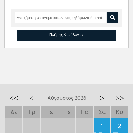
Πλήρης Κατάλογος
<<
<
>
>>
Αύγουστος 2026
Δε
Τρ
Τε
Πε
Πα
Σα
Κυ
1
2