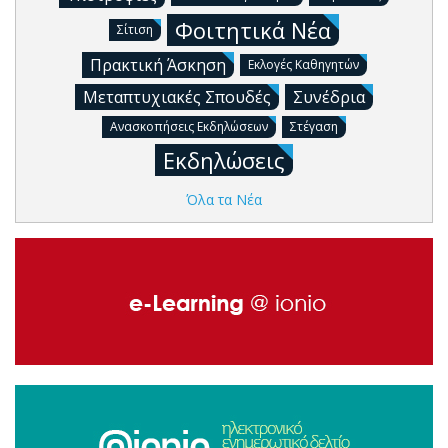
Φοιτητικά Νέα
Σίτιση
Πρακτική Άσκηση
Εκλογές Καθηγητών
Μεταπτυχιακές Σπουδές
Συνέδρια
Ανασκοπήσεις Εκδηλώσεων
Στέγαση
Εκδηλώσεις
Όλα τα Νέα