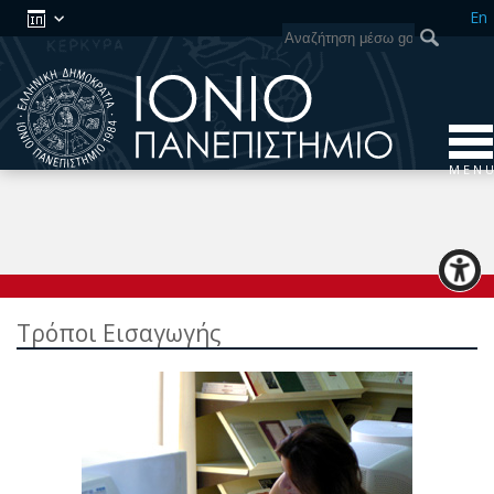
En
Deprecated
: strip_tags(): Passing null to parameter #1 ($string) of
type string is deprecated in
/opt/websites/offwww/commons/includes/print_functions.ph
on line
680
M E N U
Τρόποι Εισαγωγής