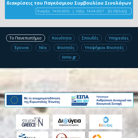
διακρίσεις του Παγκόσμιου Συμβουλίου Σινολόγων
Έναρξη:
14-04-2026
|
Λήξη:
14-04-2027
[Σε Εξέλιξη]
Το Πανεπιστήμιο
Κοινότητα
Σπουδές
Υπηρεσίες
Έρευνα
Νέα
Φοιτητές
Υποψήφιοι Φοιτητές
Ionio.gr