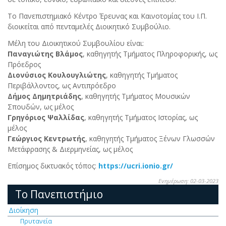
Το Πανεπιστημιακό Κέντρο Έρευνας και Καινοτομίας του Ι.Π.
διοικείται από πενταμελές Διοικητικό Συμβούλιο.
Μέλη του Διοικητικού Συμβουλίου είναι:
Παναγιώτης
Βλάμος
, καθηγητής Τμήματος Πληροφορικής, ως
Πρόεδρος
Διονύσιος Κουλουγλιώτης
, καθηγητής Τμήματος
Περιβάλλοντος, ως Αντιπρόεδρο
Δήμος
Δημητριάδης
, καθηγητής Τμήματος Μουσικών
Σπουδών, ως μέλος
Γρηγόριος Ψαλλίδας
, καθηγητής Τμήματος Ιστορίας, ως
μέλος
Γεώργιος
Κεντρωτής
, καθηγητής Τμήματος Ξένων Γλωσσών
Μετάφρασης & Διερμηνείας, ως μέλος
Επίσημος δικτυακός τόπος:
https://ucri.ionio.gr/
Ενημέρωση: 02-03-2023
Το Πανεπιστήμιο
Διοίκηση
Πρυτανεία