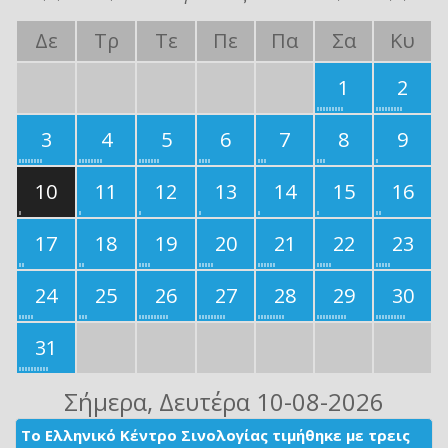
Δε
Τρ
Τε
Πε
Πα
Σα
Κυ
1
2
3
4
5
6
7
8
9
10
11
12
13
14
15
16
17
18
19
20
21
22
23
24
25
26
27
28
29
30
31
Σήμερα
, Δευτέρα 10-08-2026
Το Ελληνικό Κέντρο Σινολογίας τιμήθηκε με τρεις