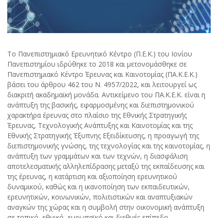
Το Πανεπιστημιακό Ερευνητικό Κέντρο (Π.Ε.Κ.) του Ιονίου
Πανεπιστημίου ιδρύθηκε το 2018 και μετονομάσθηκε σε
Πανεπιστημιακό Κέντρο Έρευνας και Καινοτομίας (ΠΑ.Κ.Ε.Κ.)
βάσει του άρθρου 462 του Ν. 4957/2022, και λειτουργεί ως
διακριτή ακαδημαϊκή μονάδα. Αντικείμενο του ΠΑ.Κ.Ε.Κ. είναι η
ανάπτυξη της βασικής, εφαρμοσμένης και διεπιστημονικού
χαρακτήρα έρευνας στο πλαίσιο της Εθνικής Στρατηγικής
Έρευνας, Τεχνολογικής Ανάπτυξης και Καινοτομίας και της
Εθνικής Στρατηγικής Έξυπνης Εξειδίκευσης, η προαγωγή της
διεπιστημονικής γνώσης, της τεχνολογίας και της καινοτομίας, η
ανάπτυξη των γραμμάτων και των τεχνών, η διασφάλιση
αποτελεσματικής αλληλεπίδρασης μεταξύ της εκπαίδευσης και
της έρευνας, η κατάρτιση και αξιοποίηση ερευνητικού
δυναμικού, καθώς και η ικανοποίηση των εκπαιδευτικών,
ερευνητικών, κοινωνικών, πολιτιστικών και αναπτυξιακών
αναγκών της χώρας και η συμβολή στην οικονομική ανάπτυξη
σε τοπικό, εθνικό, ευρωπαϊκό και διεθνές επίπεδο.