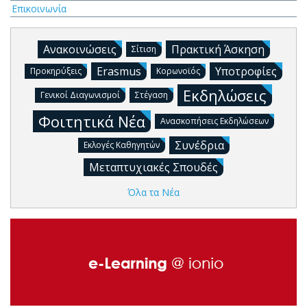
Επικοινωνία
Ανακοινώσεις
Πρακτική Άσκηση
Σίτιση
Erasmus
Υποτροφίες
Προκηρύξεις
Κορωνοϊός
Εκδηλώσεις
Γενικοί Διαγωνισμοί
Στέγαση
Φοιτητικά Νέα
Ανασκοπήσεις Εκδηλώσεων
Συνέδρια
Εκλογές Καθηγητών
Μεταπτυχιακές Σπουδές
Όλα τα Νέα