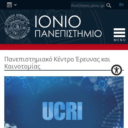
En
M E N U
Πανεπιστημιακό Κέντρο Έρευνας και
Καινοτομίας