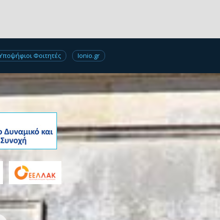
Υποψήφιοι Φοιτητές
Ionio.gr