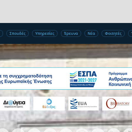
Σπουδές
Υπηρεσίες
Έρευνα
Νέα
Φοιτητές