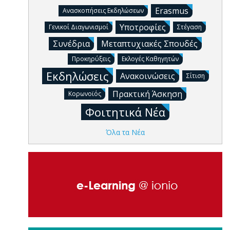
Erasmus
Ανασκοπήσεις Εκδηλώσεων
Υποτροφίες
Γενικοί Διαγωνισμοί
Στέγαση
Συνέδρια
Μεταπτυχιακές Σπουδές
Προκηρύξεις
Εκλογές Καθηγητών
Εκδηλώσεις
Ανακοινώσεις
Σίτιση
Πρακτική Άσκηση
Κορωνοϊός
Φοιτητικά Νέα
Όλα τα Νέα