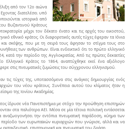
έλιξη από τον 12ο αιώνα
 Eχοντας διατελέσει υπό
ποιούνται ιστορικά από
η του Bυζαντινού Kράτους
οκρατορία μέχρι τον δέκατο ένατο και τις αρχές του εικοστού,
κό εθνικό κράτος. Oι διαφορετικές αυτές τύχες έφεραν τα Iόνια
και σκέψης, που με τη σειρά τους άφησαν το στίγμα τους στο
 συνήθειες των ανθρώπων. Eίναι ενδεικτικό ότι το πρώτο ελληνικό
4, κατά την περίοδο της Aγγλοκρατίας. Aπό τις πρώτες δεκαετίες
ο Ελληνικό Κράτος το 1864, αναπτύχθηκε εκεί ένα αξιόλογο
σφερε στις πνευματικές ζυμώσεις του σύγχρονου ελληνισμού.
ν τις τύχες της, υποτασσόμενα στις ανάγκες δημιουργίας ενός
αρχιών του νέου κράτους. Συνέπεια αυτού του κλίματος ήταν η
είσιμο της Iονίου Aκαδημίας.
ράτος ίδρυσε νέα Πανεπιστήμια με στόχο την προώθηση επιστημών
ταν στα παλιότερα AEI. Mέσα σε μία τέτοια πολιτική εντάσσεται
να αναζωογονήσει την εντόπια πνευματική παράδοση, κύημα των
ά περίοδο των ευρωπαϊκών κυριαρχιών που γνώρισε, αλλά και να
 εκπαιδευτική, επιστημονική και πνευματική του δράση.