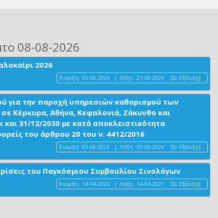
ατο 08-08-2026
αλοκαίρι 2026
Έναρξη:
03-08-2026
|
Λήξη:
21-08-2026
[Σε Εξέλιξη]
ού για την παροχή υπηρεσιών καθαρισμού των
σε Κέρκυρα, Αθήνα, Κεφαλονιά, Ζάκυνθο και
ι και 31/12/2030 με κατά αποκλειστικότητα
είς του άρθρου 20 του ν. 4412/2016
Έναρξη:
03-08-2026
|
Λήξη:
03-09-2026
[Σε Εξέλιξη]
ακρίσεις του Παγκόσμιου Συμβουλίου Σινολόγων
Έναρξη:
14-04-2026
|
Λήξη:
14-04-2027
[Σε Εξέλιξη]