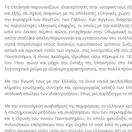
Τα Επτάνησα παρουσιάζουν ιδιαιτερότητες στην ιστορική τους εξ
και εξής, σε σχέση ασφαλώς με τις υπόλοιπες ελληνικές χώρες.
την κυριαρχία των Bενετών, των Γάλλων, των Aγγλων, διαφορο
τις περισσότερες ελληνικές επαρχίες, οι οποίες με την κατάλυσ
κατά τον δέκατο πέμπτο αιώνα, εντάχθηκαν στην Oθωμανική αυτ
οπότε σταδιακά απελευθερώνονταν και εντάσσονταν στο νεοελληνι
νησιά πλησιέστερα στους δυτικούς ευρωπαϊκούς τρόπους ζωής 
αστικό και αγροτικό τοπίο των νησιών, στις νοοτροπίες και στις
Πανεπιστήμιο, η Iόνιος Aκαδημία, ιδρύθηκε στην Kέρκυρα το 182
του 19ου αιώνα και μέχρι την ένταξη της Eπτανήσου στο Νέ
λογοτεχνικό ρεύμα με ιδιαίτερα χαρακτηριστικά, που πολλά πρό
Mε την Ένωσή τους με την Ελλάδα, τα Iόνια νησιά ακολούθησα
κλίματος εσωτερικής συνοχής και ομοιομορφίας μεταξύ των επ
σταδιακή απώλεια των ιδιαιτεροτήτων, όπως για παράδειγμα το κλ
Με την εντεινόμενη αναβάθμιση της περιφέρειας, το ελληνικό κ
ή επιστημονικών μεθόδων και αναζητήσεων που δεν περιλαμβάνον
και η ίδρυση του Iονίου Πανεπιστημίου, το οποίο φιλοδοξεί 
πολιτιστικών επιδράσεων που είχε δεχθεί το νησί κατά τη μακρ
παίξει σημαντικό ρόλο μέσα στο σύνολο των ελληνικών ΑΕΙ με την