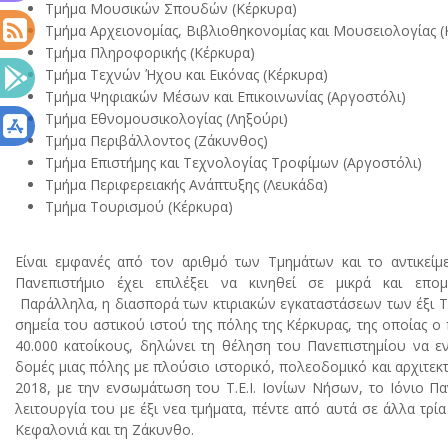
Tμήμα Mουσικών Σπουδών (
Κέρκυρα)
Tμήμα Aρχειονομίας, Bιβλιοθηκονομίας και Μουσειολογίας (
Τμήμα Πληροφορικής (
Κέρκυρα)
Τμήμα Τεχνών Ήχου και Εικόνας (
Κέρκυρα)
Τμήμα Ψηφιακών Μέσων και Επικοινωνίας (Αργοστόλι)
Τμήμα Εθνομουσικολογίας (Ληξούρι)
Τμήμα Περιβάλλοντος (Ζάκυνθος)
Τμήμα Επιστήμης και Τεχνολογίας Τροφίμων (Αργοστόλι)
Τμήμα Περιφερειακής Ανάπτυξης (Λευκάδα)
Τμήμα Τουρισμού (Κέρκυρα)
Eίναι εμφανές από τον αριθμό των Tμημάτων και το αντικείμ
Πανεπιστήμιο έχει επιλέξει να κινηθεί σε μικρά και επομ
Παράλληλα, η διασπορά των κτιριακών εγκαταστάσεων των έξι 
σημεία του αστικού ιστού της πόλης της Kέρκυρας, της οποίας ο
40.000 κατοίκους, δηλώνει τη θέληση του Πανεπιστημίου να εν
δομές μιας πόλης με πλούσιο ιστορικό, πολεοδομικό και αρχιτεκ
2018, με την ενσωμάτωση του Τ.Ε.Ι. Ιονίων Νήσων, το Ιόνιο Παν
λειτουργία του με έξι νεα τμήματα, πέντε από αυτά σε άλλα τρία
Κεφαλονιά και τη Ζάκυνθο.